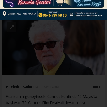
ABONE OL
Erkek
|
Kadın
(Haberi Sesli Oku)
Fransa’nın güneyindeki Cannes kentinde 12 Mayıs’ta
başlayan 79. Cannes Film Festivali devam ediyor.