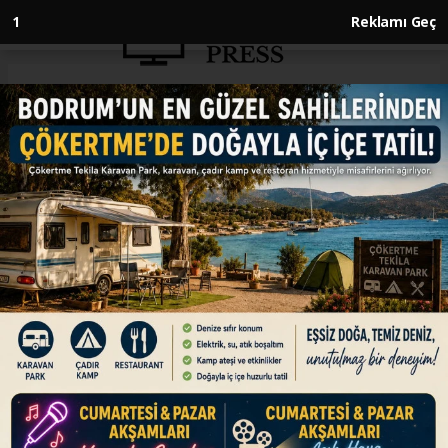
Anasayfa
KÜLTÜR SANAT
İspanyol yönetmenden
Netanyahu için "canavar"
benzetmesi
KÜLTÜR SANAT
20.05.2026 - 18:05, Güncelleme: 20.05.2026 - 18:05
İspanyol yönetmen Pedro Almodovar, 79.
Cannes Film Festivali’nde, İsrail Başbakanı
Binyamin Netanyahu için “canavar” benzetmesi
yaptı