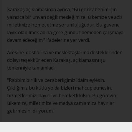
Karakaş açıklamasında ayrıca, "Bu görev benim için
yalnızca bir unvan değil; mesleğimize, ülkemize ve aziz
milletimize hizmet etme sorumluluğudur. Bu güvene
layık olabilmek adına gece gündüz demeden çalışmaya
devam edeceğim." ifadelerine yer verdi.
Ailesine, dostlarına ve meslektaşlarına desteklerinden
dolayı teşekkür eden Karakaş, açıklamasını şu
temenniyle tamamladı:
"Rabbim birlik ve beraberliğimizi daim eylesin.
Çıktığımız bu kutlu yolda bizleri mahcup etmesin,
hizmetlerimizi hayırlı ve bereketli kılsın. Bu görevin
ülkemize, milletimize ve medya camiamıza hayırlar
getirmesini diliyorum."