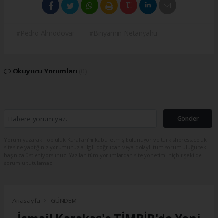
#Pedro Almodovar
#Binyamin Netanyahu
Okuyucu Yorumları
(0)
Gönder
Yorum yazarak Topluluk Kuralları’nı kabul etmiş bulunuyor ve turkishpress.co.uk
sitesine yaptığınız yorumunuzla ilgili doğrudan veya dolaylı tüm sorumluluğu tek
başınıza üstleniyorsunuz. Yazılan tüm yorumlardan site yönetimi hiçbir şekilde
sorumlu tutulamaz.
Anasayfa
GÜNDEM
İsmail Karakaş'a TİMBİR'de Yeni