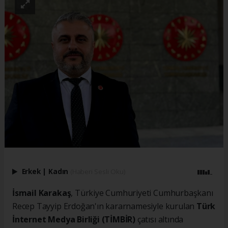
Erkek
|
Kadın
(Haberi Sesli Oku)
İsmail Karakaş
, Türkiye Cumhuriyeti Cumhurbaşkanı
Recep Tayyip Erdoğan'ın kararnamesiyle kurulan
Türk
İnternet Medya Birliği (TİMBİR)
çatısı altında