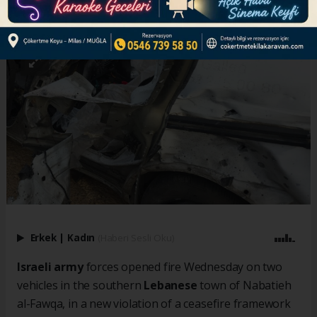
ABONE OL
Erkek
|
Kadın
(Haberi Sesli Oku)
Israeli army
forces opened fire Wednesday on two
vehicles in the southern
Lebanese
town of Nabatieh
al-Fawqa, in a new violation of a ceasefire framework