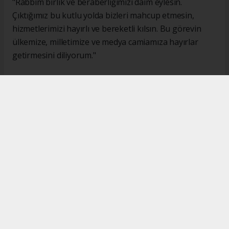
"Rabbim birlik ve beraberliğimizi daim eylesin.
Çıktığımız bu kutlu yolda bizleri mahcup etmesin,
hizmetlerimizi hayırlı ve bereketli kılsın. Bu görevin
ülkemize, milletimize ve medya camiamıza hayırlar
getirmesini diliyorum."
#İsmail Karakaş
#TİMBİR
Okuyucu Yorumları
(0)
Gönder
Yorum yazarak Topluluk Kuralları’nı kabul etmiş bulunuyor ve turkishpress.co.uk
sitesine yaptığınız yorumunuzla ilgili doğrudan veya dolaylı tüm sorumluluğu tek