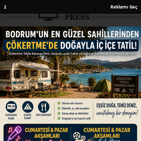
1
Reklamı Geç
Anasayfa
ENGLISH
Israeli army fires at 2 vehicles
in southern Lebanon in latest
ceasefire violation
ENGLISH
24.06.2026 - 16:21, Güncelleme: 24.06.2026 - 16:21
Israeli troops open fire on vehicles in Nabatieh
al-Fawqa and drone drops stun grenades on
nearby town