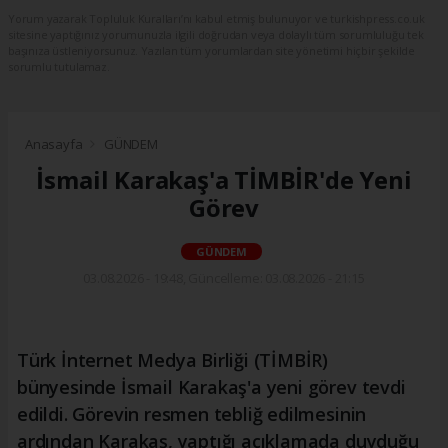
Yorum yazarak Topluluk Kuralları’nı kabul etmiş bulunuyor ve turkishpress.co.uk
sitesine yaptığınız yorumunuzla ilgili doğrudan veya dolaylı tüm sorumluluğu tek
başınıza üstleniyorsunuz. Yazılan tüm yorumlardan site yönetimi hiçbir şekilde
sorumlu tutulamaz.
Anasayfa
GÜNDEM
İsmail Karakaş'a TİMBİR'de Yeni
Görev
GÜNDEM
03.08.2026 - 19:48, Güncelleme: 03.08.2026 - 21:15
Türk İnternet Medya Birliği (TİMBİR)
bünyesinde İsmail Karakaş'a yeni görev tevdi
edildi. Görevin resmen tebliğ edilmesinin
ardından Karakaş, yaptığı açıklamada duyduğu