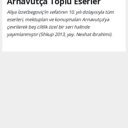
Arnavutça Toplu Eserler
Aliya İzzetbegoviç’in vefatının 10. yılı dolayısıyla tüm
eserleri, mektupları ve konuşmaları Arnavutça’ya
çevrilerek beş ciltlik özel bir seri halinde
yayımlanmıştır (Shkup 2013, yay. Nexhat Ibrahimi).
Okuyucu Yorumları
(0)
Gönder
Yorum yazarak Topluluk Kuralları’nı kabul etmiş bulunuyor ve turkishpress.co.uk