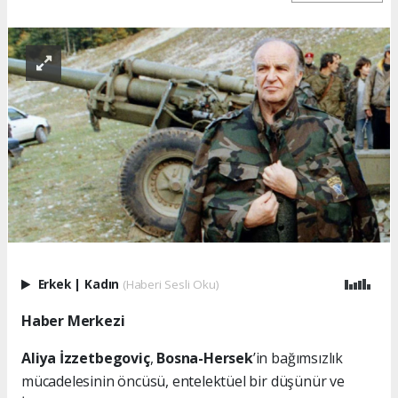
Erkek
|
Kadın
(Haberi Sesli Oku)
Haber Merkezi
Aliya İzzetbegoviç
,
Bosna-Hersek
’in bağımsızlık
mücadelesinin öncüsü, entelektüel bir düşünür ve