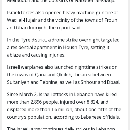
Meifadoun and the outskirts of Nabatieh al-Fawqa.
Israeli forces also opened heavy machine-gun fire at
Wadi al-Hujair and the vicinity of the towns of Froun
and Ghandooriyeh, the report said.
In the Tyre district, a drone strike overnight targeted
a residential apartment in Housh Tyre, setting it
ablaze and causing injuries.
Israeli warplanes also launched nighttime strikes on
the towns of Qana and Qleileh, the area between
Sultaniyeh and Tebnine, as well as Shhour and Dbaal.
Since March 2, Israeli attacks in Lebanon have killed
more than 2,896 people, injured over 8,824, and
displaced more than 1.6 million, about one-fifth of the
country’s population, according to Lebanese officials.
The Israeli army continues daily strikes in Lebanon