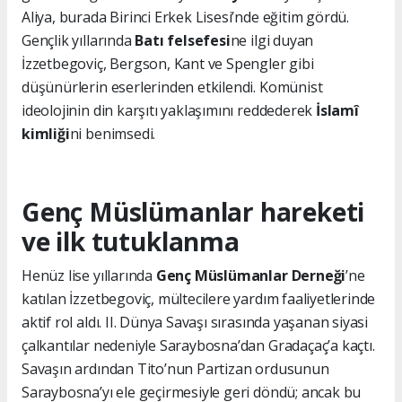
Aliya, burada Birinci Erkek Lisesi’nde eğitim gördü.
Gençlik yıllarında
Batı felsefesi
ne ilgi duyan
İzzetbegoviç, Bergson, Kant ve Spengler gibi
düşünürlerin eserlerinden etkilendi. Komünist
ideolojinin din karşıtı yaklaşımını reddederek
İslamî
kimliği
ni benimsedi.
Genç Müslümanlar hareketi
ve ilk tutuklanma
Henüz lise yıllarında
Genç Müslümanlar Derneği
’ne
katılan İzzetbegoviç, mültecilere yardım faaliyetlerinde
aktif rol aldı. II. Dünya Savaşı sırasında yaşanan siyasi
çalkantılar nedeniyle Saraybosna’dan Gradaçaç’a kaçtı.
Savaşın ardından Tito’nun Partizan ordusunun
Saraybosna’yı ele geçirmesiyle geri döndü; ancak bu