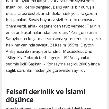
halkını soykırıma karşı savunarak hem siyasi hem
insani bir liderlik sergiledi. Barış yanlısı bir duruşla
uluslararası destek aradı, diplomatik yollarla çözüm
için çabaladı. Savaş boyunca sivillerin korunmasına
önem verdi, ahlaki değerlerden taviz vermedi. Tarihin
en uzun kuşatmalarından biri olan, 1425 gün süren
Saraybosna kuşatması sırasında şehri terk etmeyerek
halkının yanında savaştı. 21 Kasım1995’te Dayton
Anlaşması ile savaşı sonlandırdı. Mücadelesi, onu
“Bilge Kral” olarak tarihe geçirdi.1996’da yapılan
seçimle üçlü Başkanlık Konseyi’ne seçildi. 2000 yılında
sağlık sorunları nedeniyle görevinden ayrıldı.
Felsefi derinlik ve İslami
düşünce
Aliya İzzetbegoviç, sadece bir siyasetçi değil; aynı