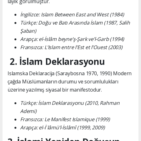
layık görülmüştür.
İngilizce: Islam Between East and West (1984)
Türkçe: Doğu ve Batı Arasında İslam (1987, Salih
Şaban)
Arapça: el-İslâm beyne’ş-Şark ve’l-Garb (1994)
Fransızca: L’Islam entre l’Est et l’Ouest (2003)
2. İslam Deklarasyonu
Islamska Deklaracija (Saraybosna 1970, 1990) Modern
çağda Müslümanların durumu ve sorumlulukları
üzerine yazılmış siyasal bir manifestodur.
Türkçe: İslam Deklarasyonu (2010, Rahman
Ademi)
Fransızca: Le Manifest Islamique (1999)
Arapça: el-İʿlâmü’l-İslâmî (1999, 2009)