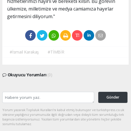
hizmetlerimizi hayırlı ve bereketli kılsın. Bu görevin
ülkemize, milletimize ve medya camiamıza hayırlar
getirmesini diliyorum."
#İsmail Karakaş
#TİMBİR
Okuyucu Yorumları
(0)
Gönder
Yorum yazarak Topluluk Kuralları’nı kabul etmiş bulunuyor ve turkishpress.co.uk
sitesine yaptığınız yorumunuzla ilgili doğrudan veya dolaylı tüm sorumluluğu tek
başınıza üstleniyorsunuz. Yazılan tüm yorumlardan site yönetimi hiçbir şekilde
sorumlu tutulamaz.