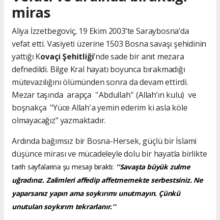
miras
Aliya İzzetbegoviç, 19 Ekim 2003’te Saraybosna’da
vefat etti. Vasiyeti üzerine 1503 Bosna savaşı şehidinin
yattığı K
ovaçi Şehitliği
’nde sade bir anıt mezara
defnedildi. Bilge Kral hayatı boyunca bırakmadığı
mütevazılığını ölümünden sonra da devam ettirdi.
Mezar taşında arapça ''Abdullah'' (Allah’ın kulu) ve
boşnakça "Yüce Allah'a yemin ederim ki asla köle
olmayacağız" yazmaktadır.
Ardında bağımsız bir Bosna-Hersek, güçlü bir İslami
düşünce mirası ve mücadeleyle dolu bir hayatla birlikte
tarih sayfalarına şu mesajı bıraktı:
''Savaşta büyük zulme
uğradınız. Zalimleri affedip affetmemekte serbestsiniz. Ne
yaparsanız yapın ama soykırımı unutmayın. Çünkü
unutulan soykırım tekrarlanır.''