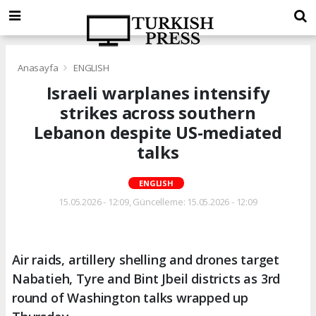
Anasayfa
ENGLISH
Israeli warplanes intensify
strikes across southern
Lebanon despite US-mediated
talks
ENGLISH
15.05.2026 - 12:09, Güncelleme: 15.05.2026 - 12:09
Air raids, artillery shelling and drones target
Nabatieh, Tyre and Bint Jbeil districts as 3rd
round of Washington talks wrapped up