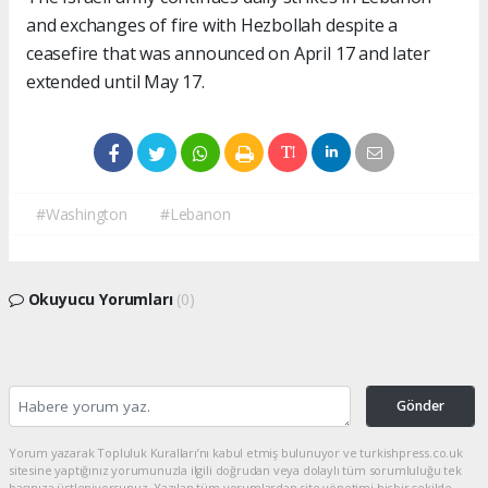
and exchanges of fire with Hezbollah despite a
ceasefire that was announced on April 17 and later
extended until May 17.
#Washington
#Lebanon
Okuyucu Yorumları
(0)
Gönder
Yorum yazarak Topluluk Kuralları’nı kabul etmiş bulunuyor ve turkishpress.co.uk
sitesine yaptığınız yorumunuzla ilgili doğrudan veya dolaylı tüm sorumluluğu tek
başınıza üstleniyorsunuz. Yazılan tüm yorumlardan site yönetimi hiçbir şekilde