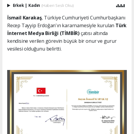
Erkek
|
Kadın
(Haberi Sesli Oku)
İsmail Karakaş
, Türkiye Cumhuriyeti Cumhurbaşkanı
Recep Tayyip Erdoğan'ın kararnamesiyle kurulan
Türk
İnternet Medya Birliği (TİMBİR)
çatısı altında
kendisine verilen görevin büyük bir onur ve gurur
vesilesi olduğunu belirtti.