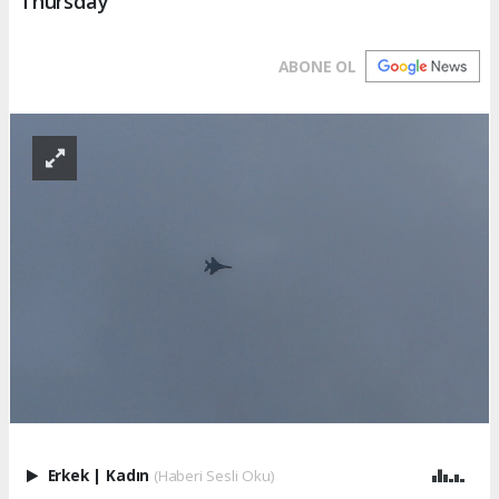
Thursday
ABONE OL
Erkek
|
Kadın
(Haberi Sesli Oku)