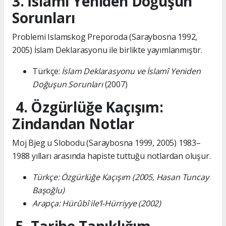
3. İslami Yeniden Doğuşun
Sorunları
Problemi Islamskog Preporoda (Saraybosna 1992,
2005) İslam Deklarasyonu ile birlikte yayımlanmıştır.
Türkçe:
İslam Deklarasyonu ve İslamî Yeniden
Doğuşun Sorunları
(2007)
4. Özgürlüğe Kaçışım:
Zindandan Notlar
Moj Bjeg u Slobodu (Saraybosna 1999, 2005) 1983–
1988 yılları arasında hapiste tuttuğu notlardan oluşur.
Türkçe: Özgürlüğe Kaçışım (2005, Hasan Tuncay
Başoğlu)
Arapça: Hürûbî ile’l-Hürriyye (2002)