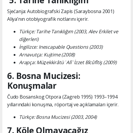
5. Tarihe Tanıklığım
Sjećanja: Autobiografski Zapis (Saraybosna 2001)
Aliya’nın otobiyografik notlarını içerir.
Türkçe: Tarihe Tanıklığım (2003, Alev Erkilet ve
diğerleri)
İngilizce: Inescapable Questions (2003)
Arnavutça: Kujtime (2008)
Arapça: Müẕekkirâtü ʿAlî ʿİzzet Bîcûfîtiş (2009)
6. Bosna Mucizesi:
Konuşmalar
Čudo Bosanskog Otpora (Zagreb 1995) 1993–1994
yıllarındaki konuşma, röportaj ve açıklamaları içerir.
Türkçe: Bosna Mucizesi (2003, 2004)
7. Köle Olmayacağız