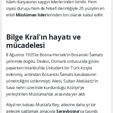
İslam dünyasının saygın liderlerinden biridir. Hem
siyasi duruşu hem de felsefi derinliğiyle 20. yüzyılın en
etkili
Müslüman lider
lerinden biri olarak kabul edilir.
Bilge Kral'ın hayatı ve
mücadelesi
8 Ağustos 1925’te Bosna-Hersek’in Bosanski Šamats
şehrinde doğdu. Dedesi, Osmanlı ordusunda görev
yaparken İstanbul’da Üsküdarlı bir Türk kızıyla
evlenmiş, ardından Bosanski Šamats kasabasının
yöneticiliğini üstlenmişti. Ailesi, Sultan Abdülaziz’in
Sava nehri üzerinde kurdurduğu Aziziye’ye
yerleştirilen Müslümanlar arasında yer aldı.
Aliya’nın babası Mustafa Bey, ailesine daha iyi bir
gelecek sağlamak amacıyla
Saraybosna
’ya taşındı.