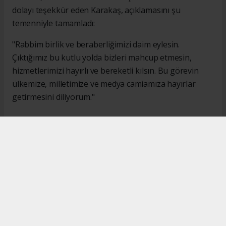
dolayı teşekkür eden Karakaş, açıklamasını şu
temenniyle tamamladı:
"Rabbim birlik ve beraberliğimizi daim eylesin.
Çıktığımız bu kutlu yolda bizleri mahcup etmesin,
hizmetlerimizi hayırlı ve bereketli kılsın. Bu görevin
ülkemize, milletimize ve medya camiamıza hayırlar
getirmesini diliyorum."
#İsmail Karakaş
#TİMBİR
Okuyucu Yorumları
(0)