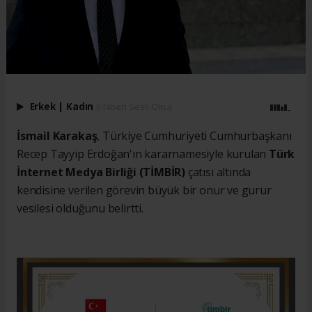
Erkek
|
Kadın
(Haberi Sesli Oku)
İsmail Karakaş
, Türkiye Cumhuriyeti Cumhurbaşkanı
Recep Tayyip Erdoğan'ın kararnamesiyle kurulan
Türk
İnternet Medya Birliği (TİMBİR)
çatısı altında
kendisine verilen görevin büyük bir onur ve gurur
vesilesi olduğunu belirtti.