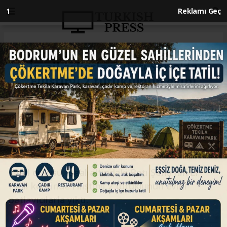
Anasayfa
İSRAİL-FİLİSTİN
İsrail askerleri, Batı Şeria'da
Filistinli 2 tutuklunun evini
yıktı
İSRAİL-FİLİSTİN
17.04.2024 - 10:44, Güncelleme: 17.04.2024 - 10:44
İsrail ordusu, işgal altındaki Batı Şeria'nın El
Halil kentinde Filistinli 2 tutuklunun evini
patlayıcılarla yıktı.