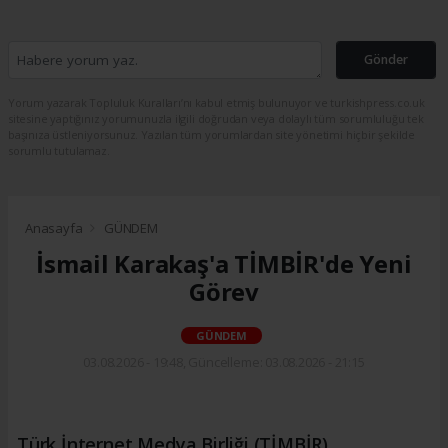
Gönder
Yorum yazarak Topluluk Kuralları’nı kabul etmiş bulunuyor ve turkishpress.co.uk
sitesine yaptığınız yorumunuzla ilgili doğrudan veya dolaylı tüm sorumluluğu tek
başınıza üstleniyorsunuz. Yazılan tüm yorumlardan site yönetimi hiçbir şekilde
sorumlu tutulamaz.
Anasayfa
GÜNDEM
İsmail Karakaş'a TİMBİR'de Yeni
Görev
GÜNDEM
03.08.2026 - 19:48, Güncelleme: 03.08.2026 - 21:15
Türk İnternet Medya Birliği (TİMBİR)