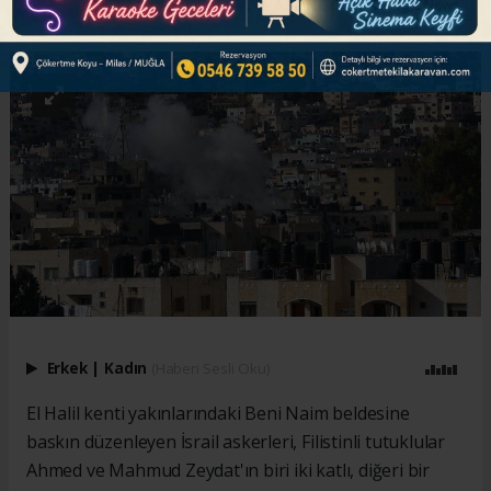
ABONE OL
Erkek
|
Kadın
(Haberi Sesli Oku)
El Halil kenti yakınlarındaki Beni Naim beldesine
baskın düzenleyen İsrail askerleri, Filistinli tutuklular
Ahmed ve Mahmud Zeydat'ın biri iki katlı, diğeri bir