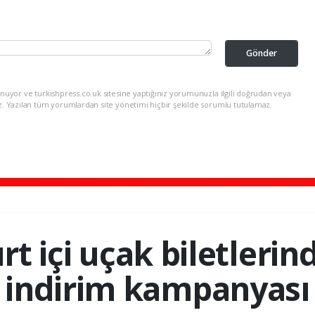
Gönder
nuyor ve turkishpress.co.uk sitesine yaptığınız yorumunuzla ilgili doğrudan veya
z. Yazılan tüm yorumlardan site yönetimi hiçbir şekilde sorumlu tutulamaz.
rt içi uçak biletleri
indirim kampanyası