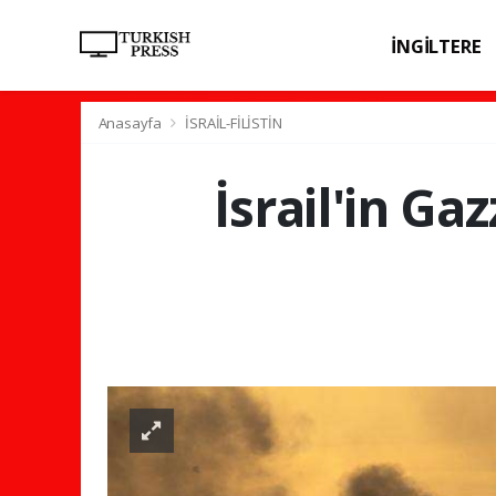
İNGİLTERE
SPOR
SAĞL
Anasayfa
İSRAİL-FİLİSTİN
İsrail'in Gaz