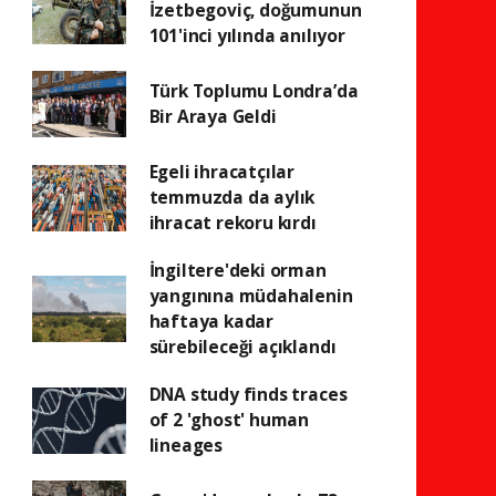
İzetbegoviç, doğumunun
101'inci yılında anılıyor
Türk Toplumu Londra’da
Bir Araya Geldi
Egeli ihracatçılar
temmuzda da aylık
ihracat rekoru kırdı
İngiltere'deki orman
yangınına müdahalenin
haftaya kadar
sürebileceği açıklandı
DNA study finds traces
of 2 'ghost' human
lineages