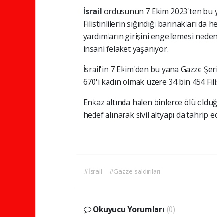
İsrail
ordusunun 7 Ekim 2023'ten bu yan
Filistinlilerin sığındığı barınakları da 
yardımların girişini engellemesi neden
insani felaket yaşanıyor.
İsrail'in 7 Ekim'den bu yana Gazze Şeri
670'i kadın olmak üzere 34 bin 454 Filis
Enkaz altında halen binlerce ölü olduğu
hedef alınarak sivil altyapı da tahrip ed
#İsrail
#Gazze saldırıları
Okuyucu Yorumları
(0)