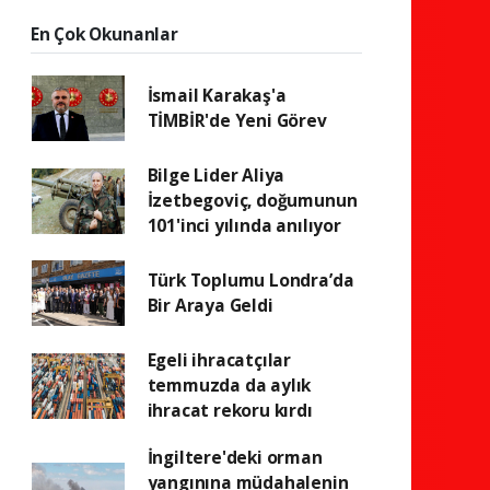
En Çok Okunanlar
İsmail Karakaş'a
TİMBİR'de Yeni Görev
Bilge Lider Aliya
İzetbegoviç, doğumunun
101'inci yılında anılıyor
Türk Toplumu Londra’da
Bir Araya Geldi
Egeli ihracatçılar
temmuzda da aylık
ihracat rekoru kırdı
İngiltere'deki orman
yangınına müdahalenin