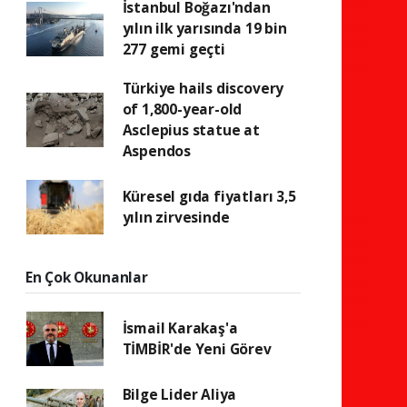
İstanbul Boğazı'ndan
yılın ilk yarısında 19 bin
277 gemi geçti
Türkiye hails discovery
of 1,800-year-old
Asclepius statue at
Aspendos
Küresel gıda fiyatları 3,5
yılın zirvesinde
En Çok Okunanlar
İsmail Karakaş'a
TİMBİR'de Yeni Görev
Bilge Lider Aliya