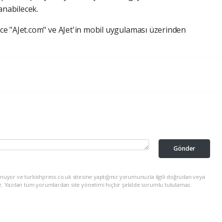
anabilecek.
e "AJet.com" ve AJet'in mobil uygulaması üzerinden
Gönder
nuyor ve turkishpress.co.uk sitesine yaptığınız yorumunuzla ilgili doğrudan veya
z. Yazılan tüm yorumlardan site yönetimi hiçbir şekilde sorumlu tutulamaz.