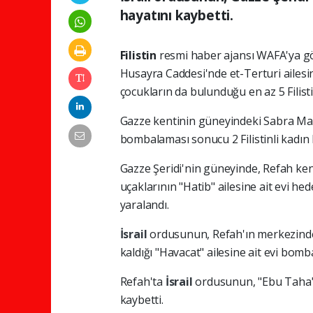
hayatını kaybetti.
Filistin
resmi haber ajansı WAFA'ya gö
Husayra Caddesi'nde et-Terturi ailesi
çocukların da bulunduğu en az 5 Filistin
Gazze kentinin güneyindeki Sabra Mahall
bombalaması sonucu 2 Filistinli kadın 
Gazze Şeridi'nin güneyinde, Refah ke
uçaklarının "Hatib" ailesine ait evi hed
yaralandı.
İsrail
ordusunun, Refah'ın merkezindek
kaldığı "Havacat" ailesine ait evi bomba
Refah'ta
İsrail
ordusunun, "Ebu Taha" a
kaybetti.