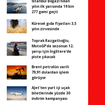
İstanbul Boğazı'ndan
yılın ilk yarısında 19 bin
277 gemi geçti
Küresel gıda fiyatları 3,5
yılın zirvesinde
Toprak Razgatlıoğlu,
MotoGP'de sezonun 12.
yarışı için İngiltere'de
piste çıkacak
Brent petrolün varili
79,91 dolardan işlem
görüyor
AJet'ten yurt içi uçak
biletlerinde yüzde 30
indirim kampanyası