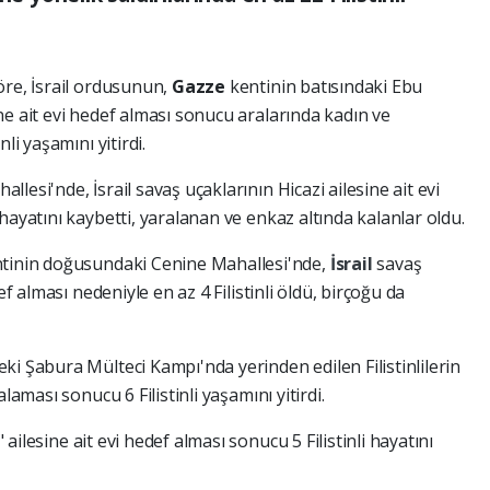
re, İsrail ordusunun,
Gazze
kentinin batısındaki Ebu
ne ait evi hedef alması sonucu aralarında kadın ve
li yaşamını yitirdi.
esi'nde, İsrail savaş uçaklarının Hicazi ailesine ait evi
hayatını kaybetti, yaralanan ve enkaz altında kalanlar oldu.
ntinin doğusundaki Cenine Mahallesi'nde,
İsrail
savaş
ef alması nedeniyle en az 4 Filistinli öldü, birçoğu da
i Şabura Mülteci Kampı'nda yerinden edilen Filistinlilerin
laması sonucu 6 Filistinli yaşamını yitirdi.
ilesine ait evi hedef alması sonucu 5 Filistinli hayatını