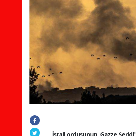
İsrail ordusunun, Gazze Şeridi'n