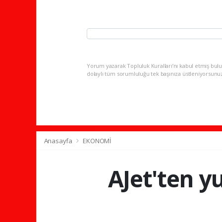
Yorum yazarak Topluluk Kuralları’nı kabul etmiş bulu
dolaylı tüm sorumluluğu tek başınıza üstleniyorsunu
Anasayfa
EKONOMİ
AJet'ten yu