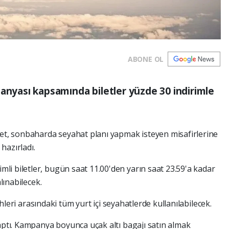
ABONE OL
panyası kapsamında biletler yüzde 30 indirimle
ket, sonbaharda seyahat planı yapmak isteyen misafirlerine
 hazırladı.
i biletler, bugün saat 11.00'den yarın saat 23.59'a kadar
lınabilecek.
rihleri arasındaki tüm yurt içi seyahatlerde kullanılabilecek.
yaptı. Kampanya boyunca uçak altı bagajı satın almak