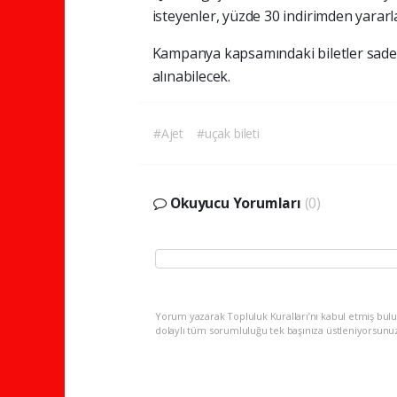
isteyenler, yüzde 30 indirimden yararl
Kampanya kapsamındaki biletler sadec
alınabilecek.
#Ajet
#uçak bileti
Okuyucu Yorumları
(0)
Yorum yazarak Topluluk Kuralları’nı kabul etmiş bulu
dolaylı tüm sorumluluğu tek başınıza üstleniyorsunu