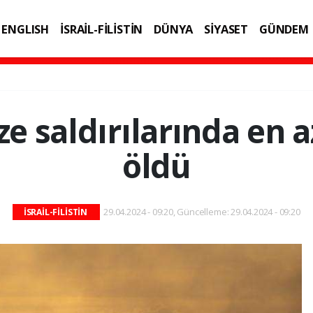
ENGLISH
İSRAİL-FİLİSTİN
DÜNYA
SİYASET
GÜNDEM
IK
TEKNOLOJİ
ze saldırılarında en az
öldü
29.04.2024 - 09:20, Güncelleme: 29.04.2024 - 09:20
İSRAİL-FİLİSTİN