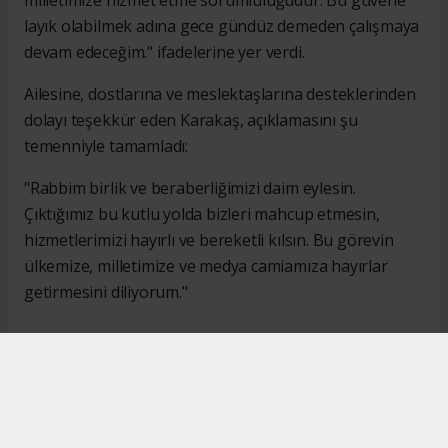
layık olabilmek adına gece gündüz demeden çalışmaya
devam edeceğim." ifadelerine yer verdi.
Ailesine, dostlarına ve meslektaşlarına desteklerinden
dolayı teşekkür eden Karakaş, açıklamasını şu
temenniyle tamamladı:
"Rabbim birlik ve beraberliğimizi daim eylesin.
Çıktığımız bu kutlu yolda bizleri mahcup etmesin,
hizmetlerimizi hayırlı ve bereketli kılsın. Bu görevin
ülkemize, milletimize ve medya camiamıza hayırlar
getirmesini diliyorum."
#İsmail Karakaş
#TİMBİR