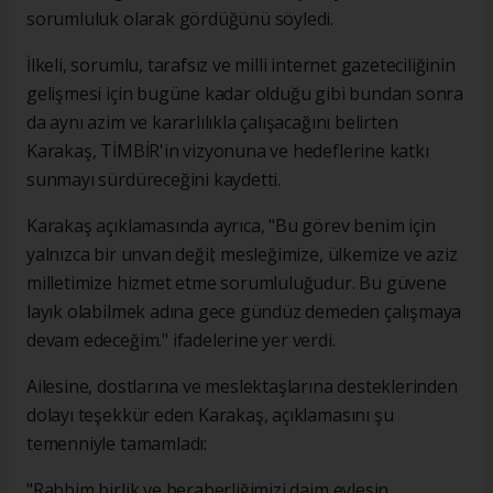
sorumluluk olarak gördüğünü söyledi.
İlkeli, sorumlu, tarafsız ve milli internet gazeteciliğinin
gelişmesi için bugüne kadar olduğu gibi bundan sonra
da aynı azim ve kararlılıkla çalışacağını belirten
Karakaş, TİMBİR'in vizyonuna ve hedeflerine katkı
sunmayı sürdüreceğini kaydetti.
Karakaş açıklamasında ayrıca, "Bu görev benim için
yalnızca bir unvan değil; mesleğimize, ülkemize ve aziz
milletimize hizmet etme sorumluluğudur. Bu güvene
layık olabilmek adına gece gündüz demeden çalışmaya
devam edeceğim." ifadelerine yer verdi.
Ailesine, dostlarına ve meslektaşlarına desteklerinden
dolayı teşekkür eden Karakaş, açıklamasını şu
temenniyle tamamladı:
"Rabbim birlik ve beraberliğimizi daim eylesin.