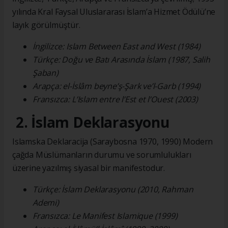
yılında Kral Faysal Uluslararası İslam’a Hizmet Ödülü’ne
layık görülmüştür.
İngilizce: Islam Between East and West (1984)
Türkçe: Doğu ve Batı Arasında İslam (1987, Salih
Şaban)
Arapça: el-İslâm beyne’ş-Şark ve’l-Garb (1994)
Fransızca: L’Islam entre l’Est et l’Ouest (2003)
2. İslam Deklarasyonu
Islamska Deklaracija (Saraybosna 1970, 1990) Modern
çağda Müslümanların durumu ve sorumlulukları
üzerine yazılmış siyasal bir manifestodur.
Türkçe: İslam Deklarasyonu (2010, Rahman
Ademi)
Fransızca: Le Manifest Islamique (1999)