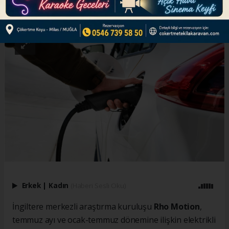
ABONE OL
Erkek
|
Kadın
(Haberi Sesli Oku)
İngiltere merkezli araştırma kuruluşu
Rho Motion
,
temmuz ayı ve ocak-temmuz dönemine ilişkin elektrikli