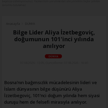
başınıza üstleniyorsunuz. Yazılan tüm yorumlardan site yönetimi hiçbir şekilde
sorumlu tutulamaz.
Anasayfa
DÜNYA
Bilge Lider Aliya İzetbegoviç,
doğumunun 101'inci yılında
anılıyor
DÜNYA
07.08.2026 - 13:05, Güncelleme: 07.08.2026 - 16:40
Bosna’nın bağımsızlık mücadelesinin lideri ve
İslam dünyasının bilge düşünürü Aliya
İzzetbegoviç, 101'nci doğum yılında hem siyasi
duruşu hem de felsefi mirasıyla anılıyor.