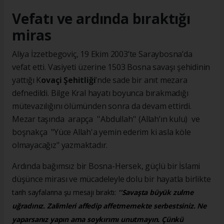
Vefatı ve ardında bıraktığı
miras
Aliya İzzetbegoviç, 19 Ekim 2003’te Saraybosna’da
vefat etti. Vasiyeti üzerine 1503 Bosna savaşı şehidinin
yattığı K
ovaçi Şehitliği
’nde sade bir anıt mezara
defnedildi. Bilge Kral hayatı boyunca bırakmadığı
mütevazılığını ölümünden sonra da devam ettirdi.
Mezar taşında arapça ''Abdullah'' (Allah’ın kulu) ve
boşnakça "Yüce Allah'a yemin ederim ki asla köle
olmayacağız" yazmaktadır.
Ardında bağımsız bir Bosna-Hersek, güçlü bir İslami
düşünce mirası ve mücadeleyle dolu bir hayatla birlikte
tarih sayfalarına şu mesajı bıraktı:
''Savaşta büyük zulme
uğradınız. Zalimleri affedip affetmemekte serbestsiniz. Ne
yaparsanız yapın ama soykırımı unutmayın. Çünkü