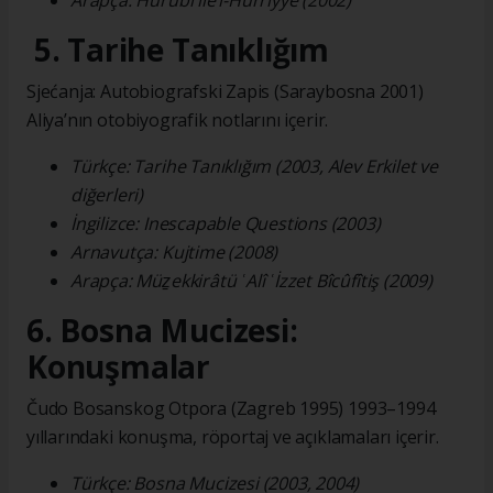
Arapça: Hürûbî ile’l-Hürriyye (2002)
5. Tarihe Tanıklığım
Sjećanja: Autobiografski Zapis (Saraybosna 2001)
Aliya’nın otobiyografik notlarını içerir.
Türkçe: Tarihe Tanıklığım (2003, Alev Erkilet ve
diğerleri)
İngilizce: Inescapable Questions (2003)
Arnavutça: Kujtime (2008)
Arapça: Müẕekkirâtü ʿAlî ʿİzzet Bîcûfîtiş (2009)
6. Bosna Mucizesi:
Konuşmalar
Čudo Bosanskog Otpora (Zagreb 1995) 1993–1994
yıllarındaki konuşma, röportaj ve açıklamaları içerir.
Türkçe: Bosna Mucizesi (2003, 2004)