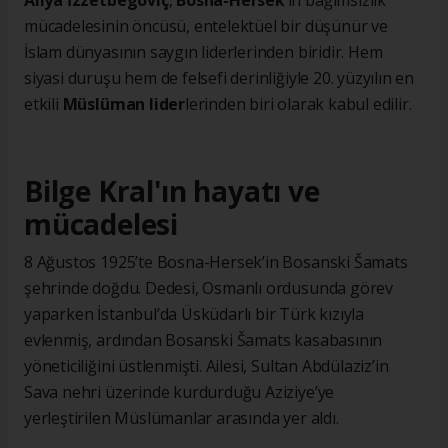
Aliya İzzetbegoviç
,
Bosna-Hersek
’in bağımsızlık
mücadelesinin öncüsü, entelektüel bir düşünür ve
İslam dünyasının saygın liderlerinden biridir. Hem
siyasi duruşu hem de felsefi derinliğiyle 20. yüzyılın en
etkili
Müslüman lider
lerinden biri olarak kabul edilir.
Bilge Kral'ın hayatı ve
mücadelesi
8 Ağustos 1925’te Bosna-Hersek’in Bosanski Šamats
şehrinde doğdu. Dedesi, Osmanlı ordusunda görev
yaparken İstanbul’da Üsküdarlı bir Türk kızıyla
evlenmiş, ardından Bosanski Šamats kasabasının
yöneticiliğini üstlenmişti. Ailesi, Sultan Abdülaziz’in
Sava nehri üzerinde kurdurduğu Aziziye’ye
yerleştirilen Müslümanlar arasında yer aldı.