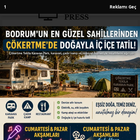
Anasayfa
EKONOMİ
Küresel elektrikli araç satışları
ocak-temmuz döneminde 10,7
milyon oldu
EKONOMİ
13.08.2025 - 12:30, Güncelleme: 13.08.2025 - 12:30
Dünyada ocak-temmuz döneminde satılan
elektrikli araç sayısı 10,7 milyona ulaşırken, bu
dönemde satışlar yıllık bazda yüzde 27 arttı.