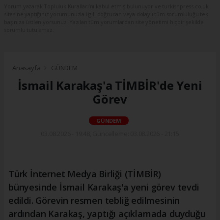
Yorum yazarak Topluluk Kuralları’nı kabul etmiş bulunuyor ve turkishpress.co.uk
sitesine yaptığınız yorumunuzla ilgili doğrudan veya dolaylı tüm sorumluluğu tek
başınıza üstleniyorsunuz. Yazılan tüm yorumlardan site yönetimi hiçbir şekilde
sorumlu tutulamaz.
Anasayfa
GÜNDEM
İsmail Karakaş'a TİMBİR'de Yeni
Görev
GÜNDEM
03.08.2026 - 19:48, Güncelleme: 03.08.2026 - 21:15
Türk İnternet Medya Birliği (TİMBİR)
bünyesinde İsmail Karakaş'a yeni görev tevdi
edildi. Görevin resmen tebliğ edilmesinin
ardından Karakaş, yaptığı açıklamada duyduğu