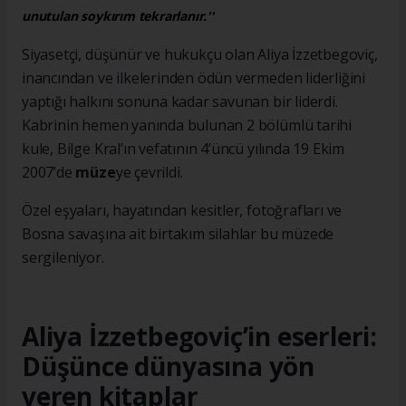
unutulan soykırım tekrarlanır.''
Siyasetçi, düşünür ve hukukçu olan Aliya İzzetbegoviç,
inancından ve ilkelerinden ödün vermeden liderliğini
yaptığı halkını sonuna kadar savunan bir liderdi.
Kabrinin hemen yanında bulunan 2 bölümlü tarihi
kule, Bilge Kral’ın vefatının 4’üncü yılında 19 Ekim
2007’de
müze
ye çevrildi.
Özel eşyaları, hayatından kesitler, fotoğrafları ve
Bosna savaşına ait birtakım silahlar bu müzede
sergileniyor.
Aliya İzzetbegoviç’in eserleri:
Düşünce dünyasına yön
veren kitaplar