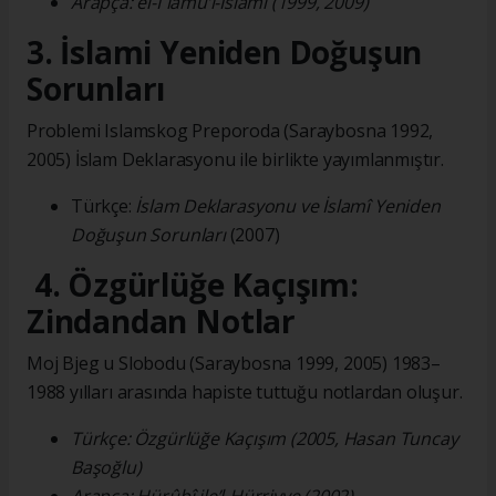
Arapça: el-İʿlâmü’l-İslâmî (1999, 2009)
3. İslami Yeniden Doğuşun
Sorunları
Problemi Islamskog Preporoda (Saraybosna 1992,
2005) İslam Deklarasyonu ile birlikte yayımlanmıştır.
Türkçe:
İslam Deklarasyonu ve İslamî Yeniden
Doğuşun Sorunları
(2007)
4. Özgürlüğe Kaçışım:
Zindandan Notlar
Moj Bjeg u Slobodu (Saraybosna 1999, 2005) 1983–
1988 yılları arasında hapiste tuttuğu notlardan oluşur.
Türkçe: Özgürlüğe Kaçışım (2005, Hasan Tuncay
Başoğlu)