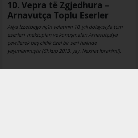
10. Vepra të Zgjedhura –
Arnavutça Toplu Eserler
Aliya İzzetbegoviç’in vefatının 10. yılı dolayısıyla tüm
eserleri, mektupları ve konuşmaları Arnavutça’ya
çevrilerek beş ciltlik özel bir seri halinde
yayımlanmıştır (Shkup 2013, yay. Nexhat Ibrahimi).
Okuyucu Yorumları
(0)
Gönder