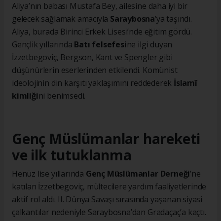
Aliya’nın babası Mustafa Bey, ailesine daha iyi bir
gelecek sağlamak amacıyla
Saraybosna
’ya taşındı.
Aliya, burada Birinci Erkek Lisesi’nde eğitim gördü.
Gençlik yıllarında
Batı felsefesi
ne ilgi duyan
İzzetbegoviç, Bergson, Kant ve Spengler gibi
düşünürlerin eserlerinden etkilendi. Komünist
ideolojinin din karşıtı yaklaşımını reddederek
İslamî
kimliği
ni benimsedi.
Genç Müslümanlar hareketi
ve ilk tutuklanma
Henüz lise yıllarında
Genç Müslümanlar Derneği
’ne
katılan İzzetbegoviç, mültecilere yardım faaliyetlerinde
aktif rol aldı. II. Dünya Savaşı sırasında yaşanan siyasi
çalkantılar nedeniyle Saraybosna’dan Gradaçaç’a kaçtı.