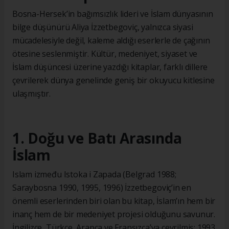
Bosna-Hersek’in bağımsızlık lideri ve İslam dünyasının
bilge düşünürü Aliya İzzetbegoviç, yalnızca siyasi
mücadelesiyle değil, kaleme aldığı eserlerle de çağının
ötesine seslenmiştir. Kültür, medeniyet, siyaset ve
İslam düşüncesi üzerine yazdığı kitaplar, farklı dillere
çevrilerek dünya genelinde geniş bir okuyucu kitlesine
ulaşmıştır.
1. Doğu ve Batı Arasında
İslam
Islam između Istoka i Zapada (Belgrad 1988;
Saraybosna 1990, 1995, 1996) İzzetbegoviç’in en
önemli eserlerinden biri olan bu kitap, İslam’ın hem bir
inanç hem de bir medeniyet projesi olduğunu savunur.
İngilizce, Türkçe, Arapça ve Fransızca’ya çevrilmiş; 1993