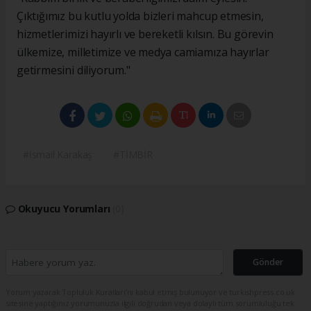
Çıktığımız bu kutlu yolda bizleri mahcup etmesin,
hizmetlerimizi hayırlı ve bereketli kılsın. Bu görevin
ülkemize, milletimize ve medya camiamıza hayırlar
getirmesini diliyorum."
#İsmail Karakaş
#TİMBİR
Okuyucu Yorumları
(0)
Gönder
Yorum yazarak Topluluk Kuralları’nı kabul etmiş bulunuyor ve turkishpress.co.uk
sitesine yaptığınız yorumunuzla ilgili doğrudan veya dolaylı tüm sorumluluğu tek