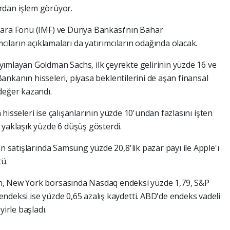
lardan işlem görüyor.
Para Fonu (IMF) ve Dünya Bankası'nın Bahar
mcıların açıklamaları da yatırımcıların odağında olacak.
ımlayan Goldman Sachs, ilk çeyrekte gelirinin yüzde 16 ve
 Bankanın hisseleri, piyasa beklentilerini de aşan finansal
değer kazandı.
ın hisseleri ise çalışanlarının yüzde 10'undan fazlasını işten
 yaklaşık yüzde 6 düşüş gösterdi.
on satışlarında Samsung yüzde 20,8'lik pazar payı ile Apple'ı
tü.
n, New York borsasında Nasdaq endeksi yüzde 1,79, S&P
ndeksi ise yüzde 0,65 azalış kaydetti. ABD'de endeks vadeli
yirle başladı.