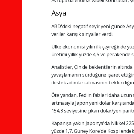
Avrupa'da endeks vadeli kontratlar, yen
Asya
ABD'deki negatif seyir yeni günde Asy
veriler karışık sinyaller verdi.
Ülke ekonomisi yılın ilk çeyreğinde yü
üretimi yıllık yüzde 4,5 ve perakende sa
Analistler, Çin'de beklentilerin altınd
yavaşlamanın sürdüğüne işaret ettiğin
destek adımları atmasının beklendiğini 
Öte yandan, Fed'in faizleri daha uzun 
artmasıyla Japon yeni dolar karşısında 
154,3 seviyesine çıkan dolar/yen parites
Kapanışa yakın Japonya'da Nikkei 22
yüzde 1,7, Güney Kore'de Kospi endeks