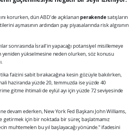
lığını korurken, dün ABD'de açıklanan
perakende
satışların
tilerini aşmasının ardından pay piyasalarında risk algısının
ırılar sonrasında İsrail'in yapacağı potansiyel misillemeye
nın yeniden yükselmesine neden olurken, söz konusu
ı.
tika faizini sabit bırakacağına kesin gözüyle bakılırken,
imali haziranda yüzde 20, temmuzda ise yüzde 40
dirime gitme ihtimali de eylül ayı için yüzde 72 seviyesinde
erine devam ederken, New York Fed Başkanı John Williams,
re getirmek için bir noktada bir süreç başlatmamız
in muhtemelen bu yıl başlayacağı yönünde." ifadesini