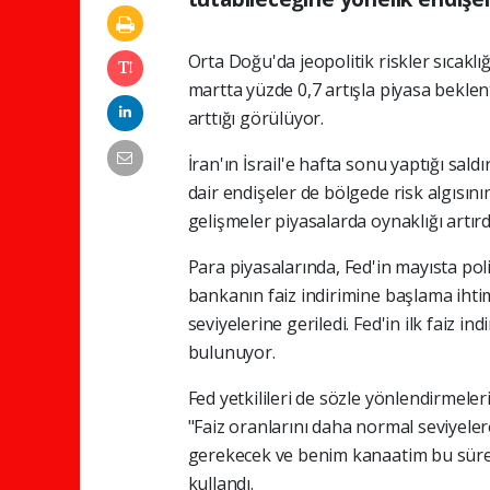
Orta Doğu'da jeopolitik riskler sıcak
martta yüzde 0,7 artışla piyasa beklen
arttığı görülüyor.
İran'ın İsrail'e hafta sonu yaptığı sald
dair endişeler de bölgede risk algısı
gelişmeler piyasalarda oynaklığı artırd
Para piyasalarında, Fed'in mayısta poli
bankanın faiz indirimine başlama iht
seviyelerine geriledi. Fed'in ilk faiz in
bulunuyor.
Fed yetkilileri de sözle yönlendirmel
"Faiz oranlarını daha normal seviyele
gerekecek ve benim kanaatim bu sürec
kullandı.