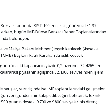
yen Borsa İstanbul'da BIST 100 endeksi, günü yüzde 1,37
mlarken, bugün IMF-Dünya Bankası Bahar Toplantılarından
ağında bulunuyor.
ine ve Maliye Bakanı Mehmet Şimşek katılacak. Şimşek'e
TCMB) Başkanı Fatih Karahan da eşlik edecek.
rek günü önceki kapanışının yüzde 0,2 üzerinde 32,4265'ten
ararası piyasanın açılışında 32,4300 seviyesinden işlem
 satışlar, yurt dışında ise IMF toplantılarındaki gelişmeler
ğun veri gündeminin takip edileceğini belirterek, teknik
500 puanın destek, 9.700 ve 9.800 seviyelerinin direnç