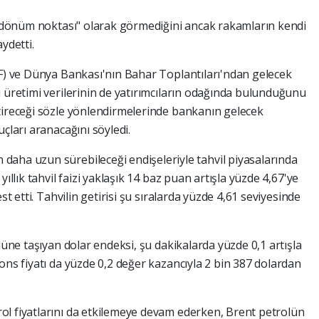
r "dönüm noktası" olarak görmediğini ancak rakamların kendi
ydetti.
MF) ve Dünya Bankası'nın Bahar Toplantıları'ndan gelecek
i üretimi verilerinin de yatırımcıların odağında bulunduğunu
tireceği sözle yönlendirmelerinde bankanın gelecek
çları aranacağını söyledi.
aha uzun sürebileceği endişeleriyle tahvil piyasalarında
ıllık tahvil faizi yaklaşık 14 baz puan artışla yüzde 4,67'ye
st etti. Tahvilin getirisi şu sıralarda yüzde 4,61 seviyesinde
nüne taşıyan dolar endeksi, şu dakikalarda yüzde 0,1 artışla
ons fiyatı da yüzde 0,2 değer kazancıyla 2 bin 387 dolardan
ol fiyatlarını da etkilemeye devam ederken, Brent petrolün