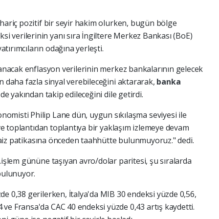
hariç pozitif bir seyir hakim olurken, bugün bölge
 verilerinin yanı sıra İngiltere Merkez Bankası (BoE)
tırımcıların odağına yerleşti.
klanacak enflasyon verilerinin merkez bankalarının gelecek
n daha fazla sinyal verebileceğini aktararak,
banka
de yakından takip edileceğini dile getirdi.
omisti Philip Lane dün, uygun sıkılaşma seviyesi ile
ı ve toplantıdan toplantıya bir yaklaşım izlemeye devam
r faiz patikasına önceden taahhütte bulunmuyoruz." dedi.
.işlem gününe taşıyan avro/dolar paritesi, şu sıralarda
bulunuyor.
de 0,38 gerilerken, İtalya'da MIB 30 endeksi yüzde 0,56,
ve Fransa'da CAC 40 endeksi yüzde 0,43 artış kaydetti.