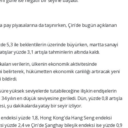
i güne ise negatif bir seyirle başladı.
a pay piyasalarına da taşınırken, Çin'de bugün açıklanan
zde 5,3 ile beklentilerin üzerinde büyürken, martta sanayi
tışlar yüzde 3,1 artışla tahminlerin altında kaldı.
a kalan verilerin, ülkenin ekonomik aktivitesinde
i belirterek, hükümetten ekonomik canlılığı artıracak yeni
bildirdi.
süre yüksek seviyelerde tutabileceğine ilişkin endişelerin
34 yılın en düşük seviyesine geriledi. Dün, yüzde 0,8 artışla
i, şu dakikalarda yatay bir seyir izliyor.
5 endeksi yüzde 1,8, Hong Kong'da Hang Seng endeksi
i yüzde 2,4 ve Çin'de Şanghay bileşik endeksi ise yüzde 0,9