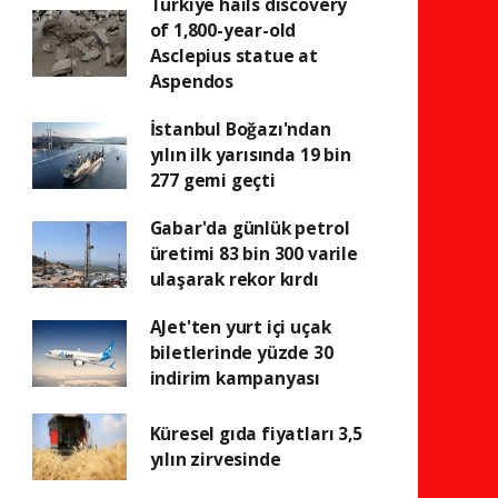
Türkiye hails discovery
of 1,800-year-old
Asclepius statue at
Aspendos
İstanbul Boğazı'ndan
yılın ilk yarısında 19 bin
277 gemi geçti
Gabar'da günlük petrol
üretimi 83 bin 300 varile
ulaşarak rekor kırdı
AJet'ten yurt içi uçak
biletlerinde yüzde 30
indirim kampanyası
Küresel gıda fiyatları 3,5
yılın zirvesinde