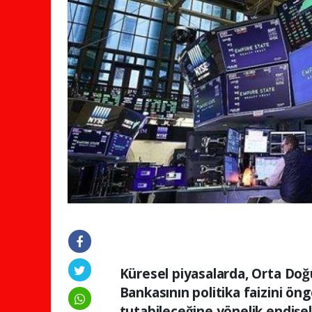
Küresel piyasalarda, Orta Do
Bankasının politika faizini ö
tutabileceğine yönelik endişel