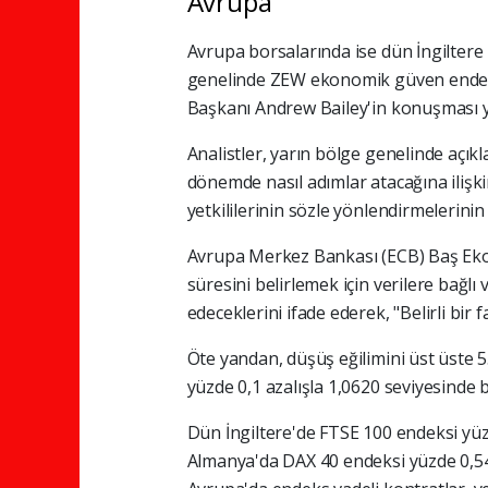
Avrupa
Avrupa borsalarında ise dün İngiltere 
genelinde ZEW ekonomik güven endeksi
Başkanı Andrew Bailey'in konuşması ya
Analistler, yarın bölge genelinde açı
dönemde nasıl adımlar atacağına ilişki
yetkililerinin sözle yönlendirmelerinin 
Avrupa Merkez Bankası (ECB) Baş Ekon
süresini belirlemek için verilere bağl
edeceklerini ifade ederek, "Belirli bi
Öte yandan, düşüş eğilimini üst üste 5
yüzde 0,1 azalışla 1,0620 seviyesinde 
Dün İngiltere'de FTSE 100 endeksi yüz
Almanya'da DAX 40 endeksi yüzde 0,54 