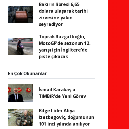
Bakırın libresi 6,65
dolara ulaşarak tarihi
zirvesine yakın
seyrediyor
Toprak Razgatlıoğlu,
MotoGP'de sezonun 12.
yarışı için İngiltere'de
piste çıkacak
En Çok Okunanlar
İsmail Karakaş'a
TİMBİR'de Yeni Görev
Bilge Lider Aliya
İzetbegoviç, doğumunun
101'inci yılında anılıyor