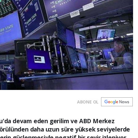
ABONE OL
ğu'da devam eden gerilim ve ABD Merkez
ngörülünden daha uzun süre yüksek seviyelerde
erin güçlenmesiyle negatif bir seyir izleniyor.