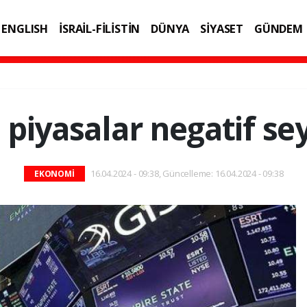
ENGLISH
İSRAİL-FİLİSTİN
DÜNYA
SİYASET
GÜNDEM
IK
TEKNOLOJİ
 piyasalar negatif se
16.04.2024 - 09:38, Güncelleme: 16.04.2024 - 09:38
EKONOMİ