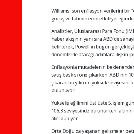
Williams, son enflasyon verilerini bi
görüş ve tahminlerini etkileyeceğini ka
Analistler, Uluslararası Para Fonu (I
haber akışının yanı sıra ABD'de sanay
belirterek, Powell'ın bugün gerçekleş
dönemlerde atacağı adımlara ilişkin ipu
Enflasyonla mücadelenin beklenenden d
satış baskısı öne çıkarken, ABD'nin 10 y
çıkarak bu yılın en yüksek seviyesini te
bulunuyor.
Yükseliş eğilimini üst üste 5. işlem gü
106,3 seviyesinde bulunurken, altının 
alıcı buluyor.
Orta Doğu'da yaşanan gelişmeler petr