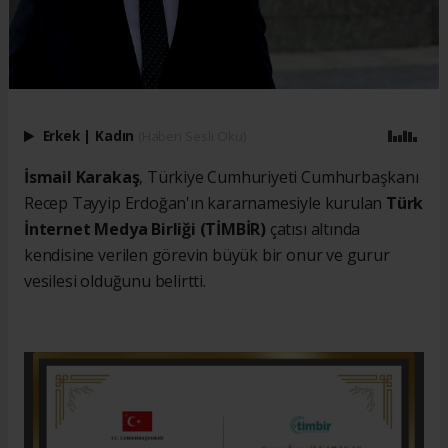
Erkek
|
Kadın
(Haberi Sesli Oku)
İsmail Karakaş
, Türkiye Cumhuriyeti Cumhurbaşkanı
Recep Tayyip Erdoğan'ın kararnamesiyle kurulan
Türk
İnternet Medya Birliği (TİMBİR)
çatısı altında
kendisine verilen görevin büyük bir onur ve gurur
vesilesi olduğunu belirtti.