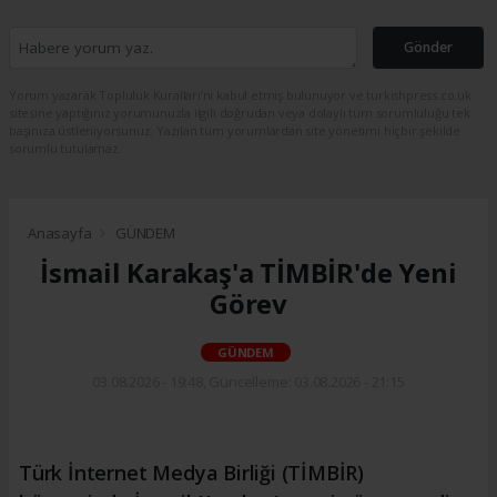
Gönder
Yorum yazarak Topluluk Kuralları’nı kabul etmiş bulunuyor ve turkishpress.co.uk
sitesine yaptığınız yorumunuzla ilgili doğrudan veya dolaylı tüm sorumluluğu tek
başınıza üstleniyorsunuz. Yazılan tüm yorumlardan site yönetimi hiçbir şekilde
sorumlu tutulamaz.
Anasayfa
GÜNDEM
İsmail Karakaş'a TİMBİR'de Yeni
Görev
GÜNDEM
03.08.2026 - 19:48, Güncelleme: 03.08.2026 - 21:15
Türk İnternet Medya Birliği (TİMBİR)