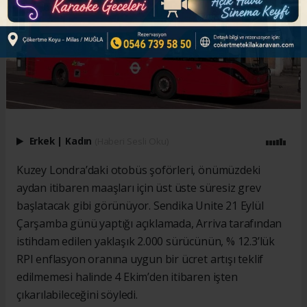
Erkek
|
Kadın
(Haberi Sesli Oku)
Kuzey Londra’daki otobüs şoförleri, önümüzdeki
aydan itibaren maaşları için üst üste süresiz grev
başlatacak gibi görünüyor. Sendika Unite 21 Eylül
Çarşamba günü yaptığı açıklamada, Arriva tarafından
istihdam edilen yaklaşık 2.000 sürücünün, % 12.3’lük
RPI enflasyon oranına uygun bir ücret artışı teklif
edilmemesi halinde 4 Ekim’den itibaren işten
çıkarılabileceğini söyledi.