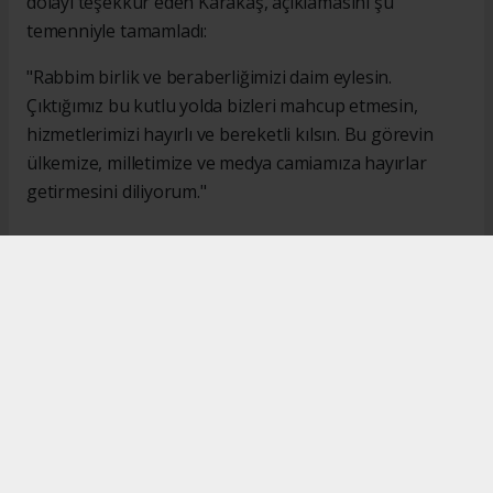
dolayı teşekkür eden Karakaş, açıklamasını şu
temenniyle tamamladı:
"Rabbim birlik ve beraberliğimizi daim eylesin.
Çıktığımız bu kutlu yolda bizleri mahcup etmesin,
hizmetlerimizi hayırlı ve bereketli kılsın. Bu görevin
ülkemize, milletimize ve medya camiamıza hayırlar
getirmesini diliyorum."
#İsmail Karakaş
#TİMBİR
Okuyucu Yorumları
(0)