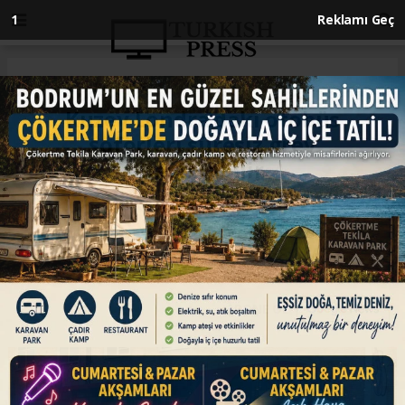
Anasayfa
İNGİLTERE
Kuzey Londra’daki otobüs
şoförleri süresiz grev
başlatabilir
İNGİLTERE
21.09.2022 - 23:12, Güncelleme: 21.09.2022 - 23:12
ABONE OL