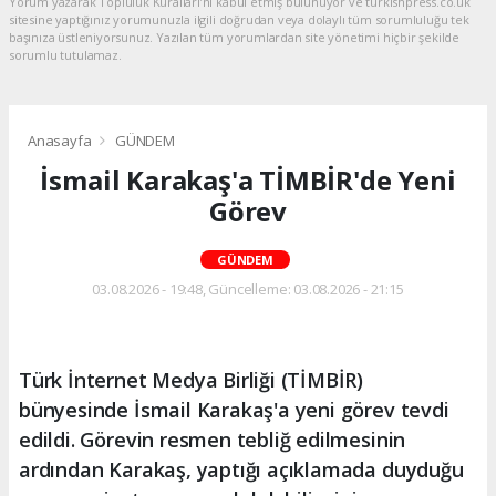
Yorum yazarak Topluluk Kuralları’nı kabul etmiş bulunuyor ve turkishpress.co.uk
sitesine yaptığınız yorumunuzla ilgili doğrudan veya dolaylı tüm sorumluluğu tek
başınıza üstleniyorsunuz. Yazılan tüm yorumlardan site yönetimi hiçbir şekilde
sorumlu tutulamaz.
Anasayfa
GÜNDEM
İsmail Karakaş'a TİMBİR'de Yeni
Görev
GÜNDEM
03.08.2026 - 19:48, Güncelleme: 03.08.2026 - 21:15
Türk İnternet Medya Birliği (TİMBİR)
bünyesinde İsmail Karakaş'a yeni görev tevdi
edildi. Görevin resmen tebliğ edilmesinin
ardından Karakaş, yaptığı açıklamada duyduğu