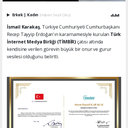
Erkek
|
Kadın
(Haberi Sesli Oku)
İsmail Karakaş
, Türkiye Cumhuriyeti Cumhurbaşkanı
Recep Tayyip Erdoğan'ın kararnamesiyle kurulan
Türk
İnternet Medya Birliği (TİMBİR)
çatısı altında
kendisine verilen görevin büyük bir onur ve gurur
vesilesi olduğunu belirtti.