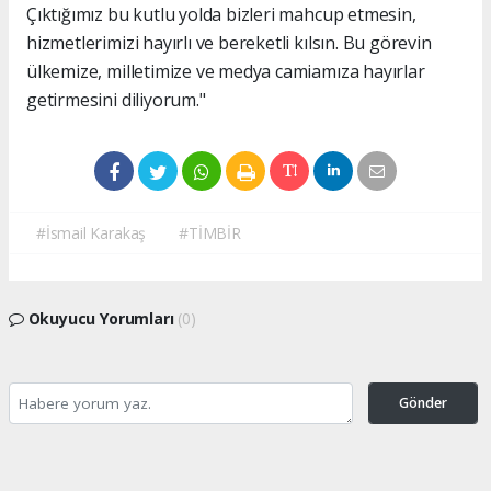
Çıktığımız bu kutlu yolda bizleri mahcup etmesin,
hizmetlerimizi hayırlı ve bereketli kılsın. Bu görevin
ülkemize, milletimize ve medya camiamıza hayırlar
getirmesini diliyorum."
#İsmail Karakaş
#TİMBİR
Okuyucu Yorumları
(0)
Gönder
Yorum yazarak Topluluk Kuralları’nı kabul etmiş bulunuyor ve turkishpress.co.uk
sitesine yaptığınız yorumunuzla ilgili doğrudan veya dolaylı tüm sorumluluğu tek
başınıza üstleniyorsunuz. Yazılan tüm yorumlardan site yönetimi hiçbir şekilde