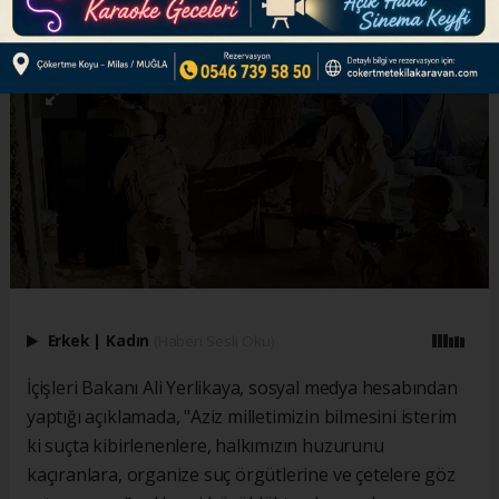
ABONE OL
Erkek
|
Kadın
(Haberi Sesli Oku)
İçişleri Bakanı Ali Yerlikaya, sosyal medya hesabından
yaptığı açıklamada, "Aziz milletimizin bilmesini isterim
ki suçta kibirlenenlere, halkımızın huzurunu
kaçıranlara, organize suç örgütlerine ve çetelere göz