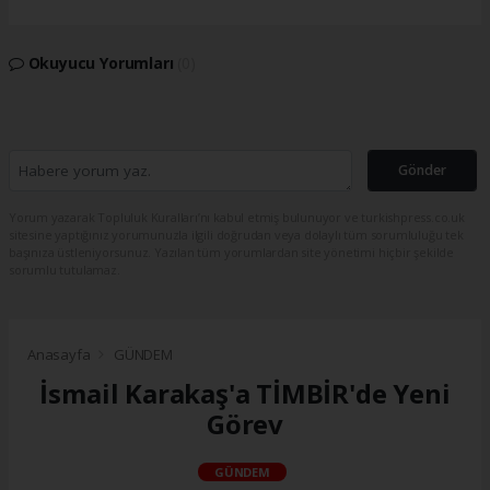
Okuyucu Yorumları
(0)
Gönder
Yorum yazarak Topluluk Kuralları’nı kabul etmiş bulunuyor ve turkishpress.co.uk
sitesine yaptığınız yorumunuzla ilgili doğrudan veya dolaylı tüm sorumluluğu tek
başınıza üstleniyorsunuz. Yazılan tüm yorumlardan site yönetimi hiçbir şekilde
sorumlu tutulamaz.
Anasayfa
GÜNDEM
İsmail Karakaş'a TİMBİR'de Yeni
Görev
GÜNDEM