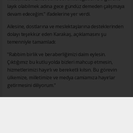
layık olabilmek adına gece gündüz demeden çalışmaya
devam edeceğim." ifadelerine yer verdi.
Ailesine, dostlarına ve meslektaşlarına desteklerinden
dolayı teşekkür eden Karakaş, açıklamasını şu
temenniyle tamamladı:
"Rabbim birlik ve beraberliğimizi daim eylesin.
Çıktığımız bu kutlu yolda bizleri mahcup etmesin,
hizmetlerimizi hayırlı ve bereketli kılsın. Bu görevin
ülkemize, milletimize ve medya camiamıza hayırlar
getirmesini diliyorum."
#İsmail Karakaş
#TİMBİR