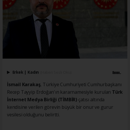
Erkek
|
Kadın
(Haberi Sesli Oku)
İsmail Karakaş
, Türkiye Cumhuriyeti Cumhurbaşkanı
Recep Tayyip Erdoğan'ın kararnamesiyle kurulan
Türk
İnternet Medya Birliği (TİMBİR)
çatısı altında
kendisine verilen görevin büyük bir onur ve gurur
vesilesi olduğunu belirtti.