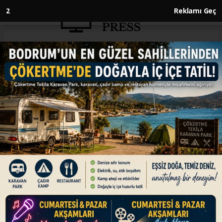
2
Reklamı Geç
Anasayfa
GÜNDEM
Mahzen-26 Operasyonlarında 20
kişi tutuklandı
GÜNDEM
07.04.2024 - 11:12, Güncelleme: 07.04.2024 - 11:12
İçişleri Bakanı Yerlikaya, 1 Haziran 2023- 4 Nisan
2024 arasında 14 uluslararası, 38 ulusal, 69
bölgesel ve 303 yerel olmak üzere toplam 424
organize suç örgütünün çökertildiğini bildirdi.