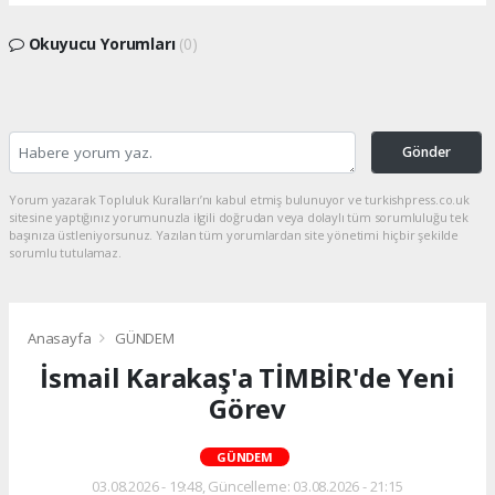
Okuyucu Yorumları
(0)
Gönder
Yorum yazarak Topluluk Kuralları’nı kabul etmiş bulunuyor ve turkishpress.co.uk
sitesine yaptığınız yorumunuzla ilgili doğrudan veya dolaylı tüm sorumluluğu tek
başınıza üstleniyorsunuz. Yazılan tüm yorumlardan site yönetimi hiçbir şekilde
sorumlu tutulamaz.
Anasayfa
GÜNDEM
İsmail Karakaş'a TİMBİR'de Yeni
Görev
GÜNDEM
03.08.2026 - 19:48, Güncelleme: 03.08.2026 - 21:15