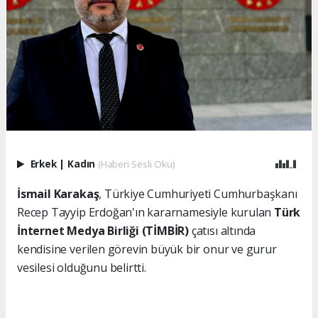
Erkek
|
Kadın
(Haberi Sesli Oku)
İsmail Karakaş
, Türkiye Cumhuriyeti Cumhurbaşkanı
Recep Tayyip Erdoğan'ın kararnamesiyle kurulan
Türk
İnternet Medya Birliği (TİMBİR)
çatısı altında
kendisine verilen görevin büyük bir onur ve gurur
vesilesi olduğunu belirtti.