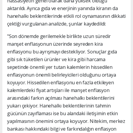
hassasiyetin genel olarak daha yüksek olduğu
aktarıldı. Ayrıca gıda ve enerjinin yanında kiranın da
hanehalkı beklentilerinde etkili rol oynamasının dikkati
çektiği vurgulanan analizde, şunlar kaydedildi:
"Son dönemde gerilemekle birlikte uzun süredir
manşet enflasyonun üzerinde seyreden kira
enflasyonu bu ayrışmayı destekliyor. Sonuçlar gıda
gibi sık tüketilen ürünler ve kira gibi harcama
sepetinde önemli yer tutan kalemlerin hissedilen
enflasyonun önemli belirleyicileri olduğunu ortaya
koyuyor. Hissedilen enflasyonu en fazla etkileyen
kalemlerdeki fiyat artışları ile manşet enflasyon
arasındaki farkın açılması hanehalkı beklentilerini
yukarı çekiyor. Hanehalkı beklentilerinin tahmin
gücünün zayıflaması ise bu alandaki iletişimin etkin
yapılmasının önemini ortaya koyuyor. Nitekim, merkez
bankası hakkındaki bilgi ve farkındalığın enflasyon