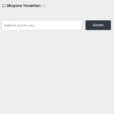
Okuyucu Yorumları
(0)
Gönder
Yorum yazarak Topluluk Kuralları’nı kabul etmiş bulunuyor ve turkishpress.co.uk
sitesine yaptığınız yorumunuzla ilgili doğrudan veya dolaylı tüm sorumluluğu tek
başınıza üstleniyorsunuz. Yazılan tüm yorumlardan site yönetimi hiçbir şekilde
sorumlu tutulamaz.
Anasayfa
DÜNYA
Bilge Lider Aliya İzetbegoviç,
doğumunun 101'inci yılında
anılıyor
DÜNYA
07.08.2026 - 13:05, Güncelleme: 07.08.2026 - 16:40