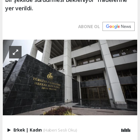
yer verildi.
ABONE OL
Erkek
|
Kadın
(Haberi Sesli Oku)