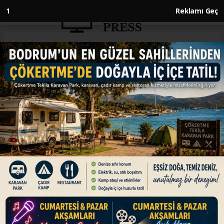
1
Reklamı Geç
Anasayfa
SPOR
Milli atıcı Fahrettin Can Er,
gençlerde Avrupa ikincisi oldu
SPOR
12.05.2026 - 14:24, Güncelleme: 12.05.2026 - 14:24
Hırvatistan'da düzenlenen Avrupa Ateşli
Silahlar Şampiyonası'nda mücadele eden milli
atıcı Fahrettin Can Er, gençlerde gümüş
madalya kazandı.