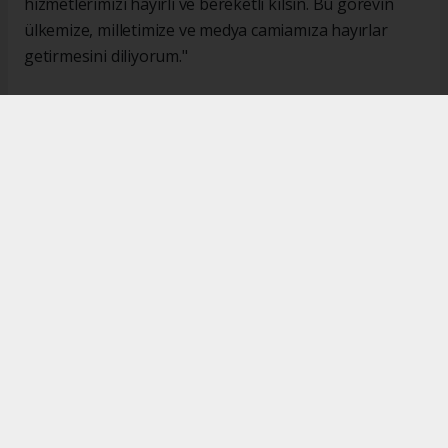
hizmetlerimizi hayırlı ve bereketli kılsın. Bu görevin
ülkemize, milletimize ve medya camiamıza hayırlar
getirmesini diliyorum."
#İsmail Karakaş
#TİMBİR
Okuyucu Yorumları
(0)
Gönder
Yorum yazarak Topluluk Kuralları’nı kabul etmiş bulunuyor ve turkishpress.co.uk
sitesine yaptığınız yorumunuzla ilgili doğrudan veya dolaylı tüm sorumluluğu tek
başınıza üstleniyorsunuz. Yazılan tüm yorumlardan site yönetimi hiçbir şekilde
sorumlu tutulamaz.