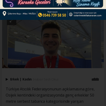
ABONE OL
Erkek
|
Kadın
(Haberi Sesli Oku)
Türkiye Atıcılık Federasyonunun açıklamasına göre,
Osijek kentindeki organizasyonda genç erkekler 50
metre serbest tabanca kategorisinde yarışan