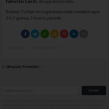
Fahrettin Can Er,
Avrupa ikincisi oldu.
Böylece Türkiye'nin organizasyondaki madalya sayısı
3'e (1 gümüş, 2 bronz) yükseldi.
#Hırvatistan
#Fahrettin Can Er
Okuyucu Yorumları
(0)
Gönder
Yorum yazarak Topluluk Kuralları’nı kabul etmiş bulunuyor ve turkishpress.co.uk
sitesine yaptığınız yorumunuzla ilgili doğrudan veya dolaylı tüm sorumluluğu tek
başınıza üstleniyorsunuz. Yazılan tüm yorumlardan site yönetimi hiçbir şekilde