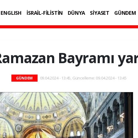
ENGLISH
İSRAİL-FİLİSTİN
DÜNYA
SİYASET
GÜNDEM
IK
TEKNOLOJİ
amazan Bayramı yarı
09.04.2024 - 13:45, Güncelleme: 09.04.2024 - 13:45
GÜNDEM