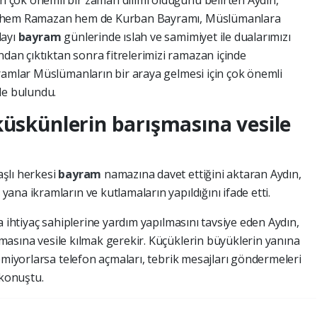
çok önemli bir zaman dilimi olduğunu belirten Aydın,
zere hem Ramazan hem de Kurban Bayramı, Müslümanlara
layı
bayram
günlerinde ıslah ve samimiyet ile dualarımızı
an çıktıktan sonra fitrelerimizi ramazan içinde
ramlar Müslümanların bir araya gelmesi için çok önemli
de bulundu.
küskünlerin barışmasına vesile
şlı herkesi
bayram
namazına davet ettiğini aktaran Aydın,
yana ikramların ve kutlamaların yapıldığını ifade etti.
a ihtiyaç sahiplerine yardım yapılmasını tavsiye eden Aydın,
masına vesile kılmak gerekir. Küçüklerin büyüklerin yanına
emiyorlarsa telefon açmaları, tebrik mesajları göndermeleri
 konuştu.