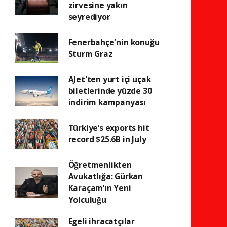
zirvesine yakın
seyrediyor
Fenerbahçe'nin konuğu
Sturm Graz
AJet'ten yurt içi uçak
biletlerinde yüzde 30
indirim kampanyası
Türkiye’s exports hit
record $25.6B in July
Öğretmenlikten
Avukatlığa: Gürkan
Karaçam’ın Yeni
Yolculuğu
Egeli ihracatçılar