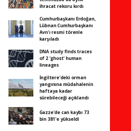
ihracat rekoru kırdı
Cumhurbaşkanı Erdoğan,
Lübnan Cumhurbaşkanı
Avn'ı resmi törenle
karşıladı
DNA study finds traces
of 2 'ghost' human
lineages
İngiltere'deki orman
yangınına müdahalenin
haftaya kadar
sürebileceği açıklandı
Gazze'de can kaybı 73
bin 381'e yükseldi