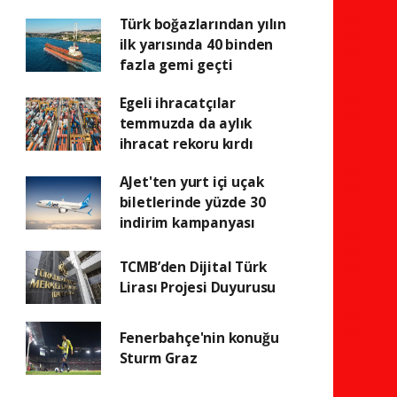
Türk boğazlarından yılın
ilk yarısında 40 binden
fazla gemi geçti
Egeli ihracatçılar
temmuzda da aylık
ihracat rekoru kırdı
AJet'ten yurt içi uçak
biletlerinde yüzde 30
indirim kampanyası
TCMB’den Dijital Türk
Lirası Projesi Duyurusu
Fenerbahçe'nin konuğu
Sturm Graz