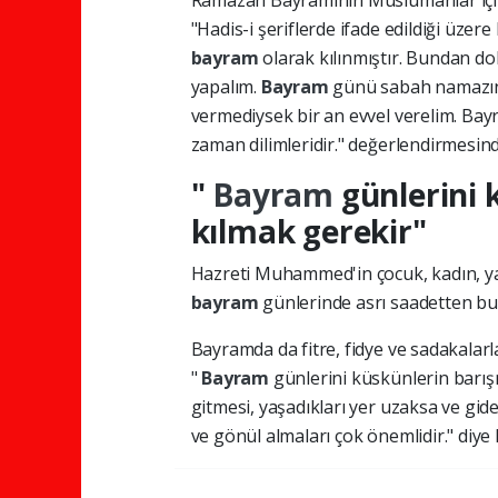
Ramazan Bayramının Müslümanlar için 
"Hadis-i şeriflerde ifade edildiği ü
bayram
olarak kılınmıştır. Bundan do
yapalım.
Bayram
günü sabah namazınd
vermediysek bir an evvel verelim. Bay
zaman dilimleridir." değerlendirmesin
"
Bayram
günlerini 
kılmak gerekir"
Hazreti Muhammed'in çocuk, kadın, ya
bayram
günlerinde asrı saadetten bu 
Bayramda da fitre, fidye ve sadakalarl
"
Bayram
günlerini küskünlerin barış
gitmesi, yaşadıkları yer uzaksa ve gid
ve gönül almaları çok önemlidir." diye