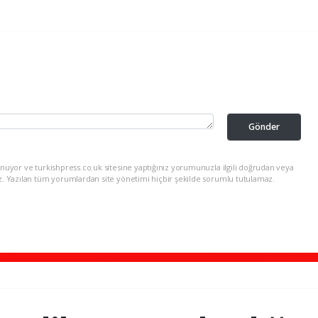
Gönder
nuyor ve turkishpress.co.uk sitesine yaptığınız yorumunuzla ilgili doğrudan veya
z. Yazılan tüm yorumlardan site yönetimi hiçbir şekilde sorumlu tutulamaz.