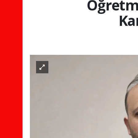
Öğretme
Ka