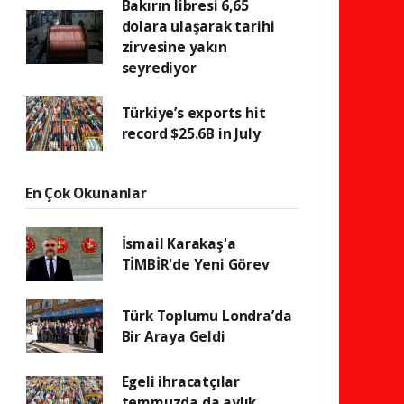
Bakırın libresi 6,65
dolara ulaşarak tarihi
zirvesine yakın
seyrediyor
Türkiye’s exports hit
record $25.6B in July
En Çok Okunanlar
İsmail Karakaş'a
TİMBİR'de Yeni Görev
Türk Toplumu Londra’da
Bir Araya Geldi
Egeli ihracatçılar
temmuzda da aylık