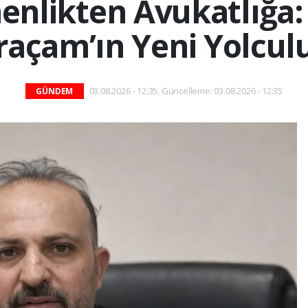
nlikten Avukatlığa
raçam’ın Yeni Yolcul
03.08.2026 - 12:35, Güncelleme: 03.08.2026 - 12:35
GÜNDEM