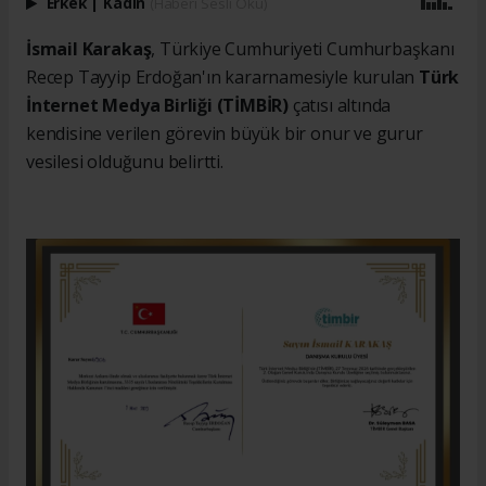
Erkek
|
Kadın
(Haberi Sesli Oku)
İsmail Karakaş
, Türkiye Cumhuriyeti Cumhurbaşkanı
Recep Tayyip Erdoğan'ın kararnamesiyle kurulan
Türk
İnternet Medya Birliği (TİMBİR)
çatısı altında
kendisine verilen görevin büyük bir onur ve gurur
vesilesi olduğunu belirtti.