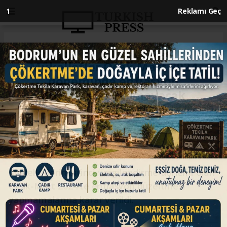
Anasayfa
EKONOMİ
Mükellefler Ocak-Mart 2024
döneminde enflasyon
düzeltmesi yapmayacak
EKONOMİ
30.04.2024 - 09:14, Güncelleme: 30.04.2024 - 09:14
Mükelleflerin birinci vergilendirme dönemi olan
Ocak-Mart 2024'te enflasyon düzeltmesi
yapmamalarına karar verildi.