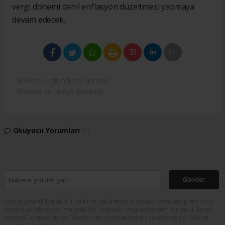
vergi dönemi dahil enflasyon düzeltmesi yapmaya
devam edecek.
#birinci vergilendirme dönemi
#Hazine ve Maliye Bakanlığı
Okuyucu Yorumları
(0)
Gönder
Yorum yazarak Topluluk Kuralları’nı kabul etmiş bulunuyor ve turkishpress.co.uk
sitesine yaptığınız yorumunuzla ilgili doğrudan veya dolaylı tüm sorumluluğu tek
başınıza üstleniyorsunuz. Yazılan tüm yorumlardan site yönetimi hiçbir şekilde