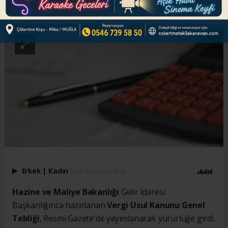
ABONE OL
Erkek
|
Kadın
(Haberi Sesli Oku)
Hazine ve Maliye Bakanlığı
Gelir İdaresi
Başkanlığınca hazırlanan
Vergi Usul Kanunu Genel
Tebliği
, Resmi Gazete'de yayımlanarak yürürlüğe girdi.