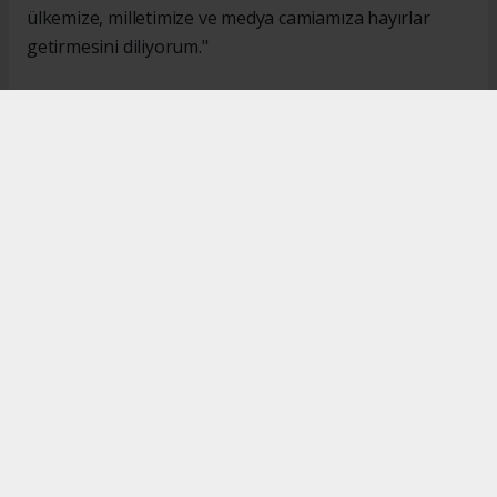
ülkemize, milletimize ve medya camiamıza hayırlar
getirmesini diliyorum."
#İsmail Karakaş
#TİMBİR
Okuyucu Yorumları
(0)
Gönder
Yorum yazarak Topluluk Kuralları’nı kabul etmiş bulunuyor ve turkishpress.co.uk
sitesine yaptığınız yorumunuzla ilgili doğrudan veya dolaylı tüm sorumluluğu tek
başınıza üstleniyorsunuz. Yazılan tüm yorumlardan site yönetimi hiçbir şekilde
sorumlu tutulamaz.