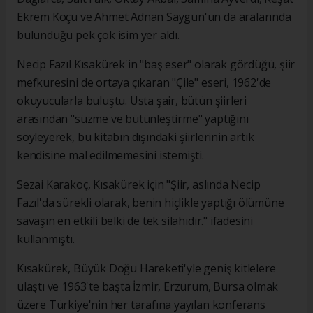
Ekrem Koçu ve Ahmet Adnan Saygun'un da aralarında
bulunduğu pek çok isim yer aldı.
Necip Fazıl Kısakürek'in "baş eser" olarak gördüğü, şiir
mefkuresini de ortaya çıkaran "Çile" eseri, 1962'de
okuyucularla buluştu. Usta şair, bütün şiirleri
arasından "süzme ve bütünleştirme" yaptığını
söyleyerek, bu kitabın dışındaki şiirlerinin artık
kendisine mal edilmemesini istemişti.
Sezai Karakoç, Kısakürek için "Şiir, aslında Necip
Fazıl'da sürekli olarak, benin hiçlikle yaptığı ölümüne
savaşın en etkili belki de tek silahıdır." ifadesini
kullanmıştı.
Kısakürek, Büyük Doğu Hareketi'yle geniş kitlelere
ulaştı ve 1963'te başta İzmir, Erzurum, Bursa olmak
üzere Türkiye'nin her tarafına yayılan konferans