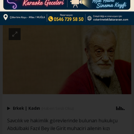
ABONE OL
Erkek
|
Kadın
(Haberi Sesli Oku)
Savcılık ve hakimlik görevlerinde bulunan hukukçu
Abdülbaki Fazıl Bey ile Girit muhaciri ailenin kızı