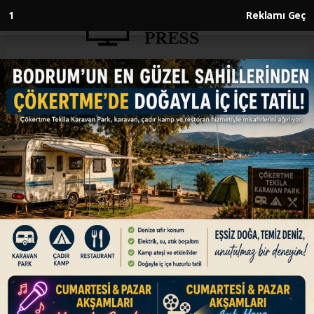
Anasayfa
KÜLTÜR SANAT
Necip Fazıl Kısakürek, şiir ve
düşünce dünyasında eserleriyle
iz bırakmayı sürdürüyor
KÜLTÜR SANAT
25.05.2026 - 12:36, Güncelleme: 25.05.2026 - 12:36
Türk edebiyatında Baki'den sonra ikinci
"Sultanu'ş Şuara (Şairler Sultanı)" ünvanına
sahip şair, yazar ve mütefekkir Necip Fazıl
Kısakürek'in vefatının ardından 43 yıl geçti.