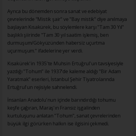
Ayrıca bu dönemden sonra sanat ve edebiyat
çevrelerinde "Mistik şair" ve "Bay mistik" diye anılmaya
başlayan Kısakürek, bu söylemlere karşı "Tam 30 Yıl"
başlıklı şiirinde "Tam 30 yıl saatim işlemiş, ben
durmuşum/Gökyüzünden habersiz uçurtma
uçurmuşum." ifadelerine yer verdi.
Kısakürek'in 1935'te Muhsin Ertuğrul'un tavsiyesiyle
yazdığı "Tohum" ile 1937'de kaleme aldığı "Bir Adam
Yaratmak" eserleri, İstanbul Şehir Tiyatrolarında
Ertuğrul'un rejisiyle sahnelendi.
İnsanları Anadolu'nun içinde barındırdığı tohumu
keşfe çağıran, Maraş'ın Fransız işgalinden
kurtuluşunu anlatan "Tohum", sanat çevrelerinden
büyük ilgi görürken halkın ise ilgisini çekmedi.