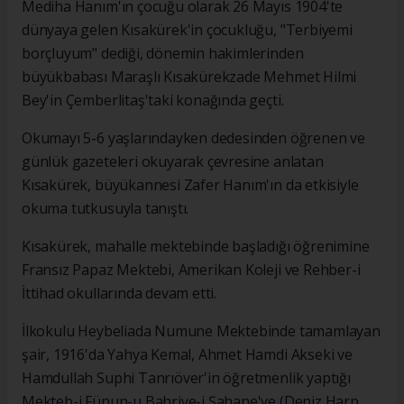
Mediha Hanım'ın çocuğu olarak 26 Mayıs 1904'te
dünyaya gelen Kısakürek'in çocukluğu, "Terbiyemi
borçluyum" dediği, dönemin hakimlerinden
büyükbabası Maraşlı Kısakürekzade Mehmet Hilmi
Bey'in Çemberlitaş'taki konağında geçti.
Okumayı 5-6 yaşlarındayken dedesinden öğrenen ve
günlük gazeteleri okuyarak çevresine anlatan
Kısakürek, büyükannesi Zafer Hanım'ın da etkisiyle
okuma tutkusuyla tanıştı.
Kısakürek, mahalle mektebinde başladığı öğrenimine
Fransız Papaz Mektebi, Amerikan Koleji ve Rehber-i
İttihad okullarında devam etti.
İlkokulu Heybeliada Numune Mektebinde tamamlayan
şair, 1916'da Yahya Kemal, Ahmet Hamdi Akseki ve
Hamdullah Suphi Tanrıöver'in öğretmenlik yaptığı
Mekteb-i Fünun-u Bahriye-i Şahane'ye (Deniz Harp