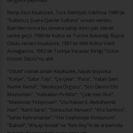
dergisini yayımladı.
Necip Fazıl Kısakürek, Türk Edebiyatı Vakfınca 1980'de
"Sultanu'ş Şuara (Şairler Sultanı)" ünvanı verilen,
Baki'den sonra bu ünvana sahip ikinci şair olarak
tarihe geçti. 1980'de Kültür ve Turizm Bakanlığı Büyük
Ödülü verilen Kısakürek, 1981'de Milli Kültür Vakfı
Armağanı'nı, 1982'de Türkiye Yazarlar Birliği "Üstün
Hizmet Ödülü"nü aldı.
"Üstad" olarak anılan Kısakürek, hayatı boyunca
"Künye", "Sabır Taşı", "Çerçeve", "Para", "Vatan Şairi
Namık Kemal", "İdeolocya Örgüsü", "Son Devrin Din
Mazlumları", "Halkadan Pırıltılar", "Çöle İnen Nur",
"Maskenizi Yırtıyorum", "Ulu Hakan II. Abdülhamid
Han", "Kanlı Sarık", "Sonsuzluk Kervanı", "At'a Senfoni",
"Sahte Kahramanlar", "Her Cephesiyle Komünizm",
"Babıali", "Ahşap Konak" ve "Reis Bey"in de aralarında