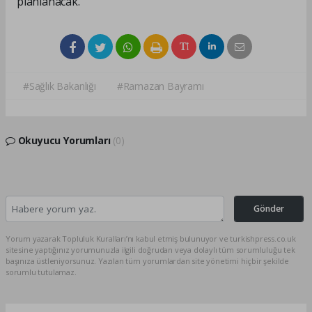
planlanacak.
#Sağlık Bakanlığı
#Ramazan Bayramı
Okuyucu Yorumları
(0)
Gönder
Yorum yazarak Topluluk Kuralları’nı kabul etmiş bulunuyor ve turkishpress.co.uk
sitesine yaptığınız yorumunuzla ilgili doğrudan veya dolaylı tüm sorumluluğu tek
başınıza üstleniyorsunuz. Yazılan tüm yorumlardan site yönetimi hiçbir şekilde
sorumlu tutulamaz.