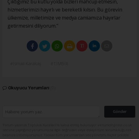
Çıktığımız bu kutlu yolda bizleri mahcup etmesin,
hizmetlerimizi hayırlı ve bereketli kılsın. Bu görevin
ülkemize, milletimize ve medya camiamıza hayırlar
getirmesini diliyorum."
#İsmail Karakaş
#TİMBİR
Okuyucu Yorumları
(0)
Gönder
Yorum yazarak Topluluk Kuralları’nı kabul etmiş bulunuyor ve turkishpress.co.uk
sitesine yaptığınız yorumunuzla ilgili doğrudan veya dolaylı tüm sorumluluğu tek
başınıza üstleniyorsunuz. Yazılan tüm yorumlardan site yönetimi hiçbir şekilde