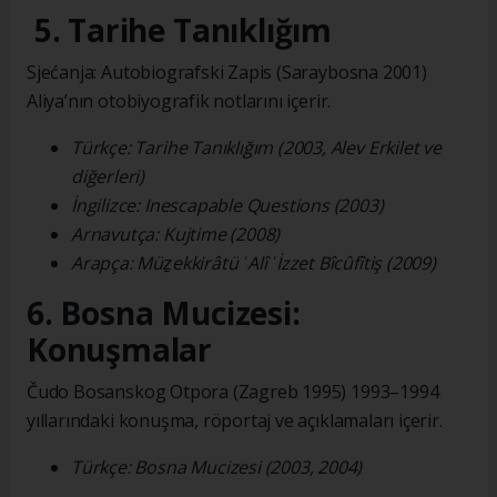
5. Tarihe Tanıklığım
Sjećanja: Autobiografski Zapis (Saraybosna 2001)
Aliya’nın otobiyografik notlarını içerir.
Türkçe: Tarihe Tanıklığım (2003, Alev Erkilet ve
diğerleri)
İngilizce: Inescapable Questions (2003)
Arnavutça: Kujtime (2008)
Arapça: Müẕekkirâtü ʿAlî ʿİzzet Bîcûfîtiş (2009)
6. Bosna Mucizesi:
Konuşmalar
Čudo Bosanskog Otpora (Zagreb 1995) 1993–1994
yıllarındaki konuşma, röportaj ve açıklamaları içerir.
Türkçe: Bosna Mucizesi (2003, 2004)