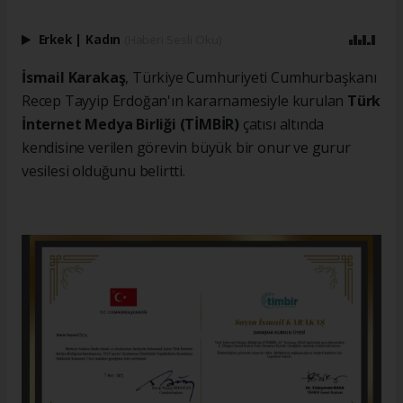
Erkek
|
Kadın
(Haberi Sesli Oku)
İsmail Karakaş
, Türkiye Cumhuriyeti Cumhurbaşkanı
Recep Tayyip Erdoğan'ın kararnamesiyle kurulan
Türk
İnternet Medya Birliği (TİMBİR)
çatısı altında
kendisine verilen görevin büyük bir onur ve gurur
vesilesi olduğunu belirtti.