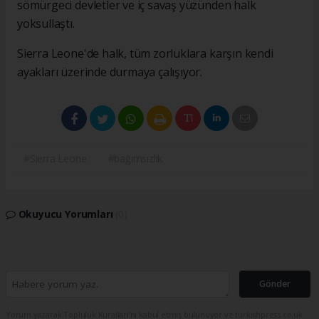
sömürgeci devletler ve iç savaş yüzünden halk
yoksullaştı.
Sierra Leone'de halk, tüm zorluklara karşın kendi
ayakları üzerinde durmaya çalışıyor.
#Sierra Leone
#bağımsızlık
Okuyucu Yorumları
(0)
Gönder
Yorum yazarak Topluluk Kuralları’nı kabul etmiş bulunuyor ve turkishpress.co.uk