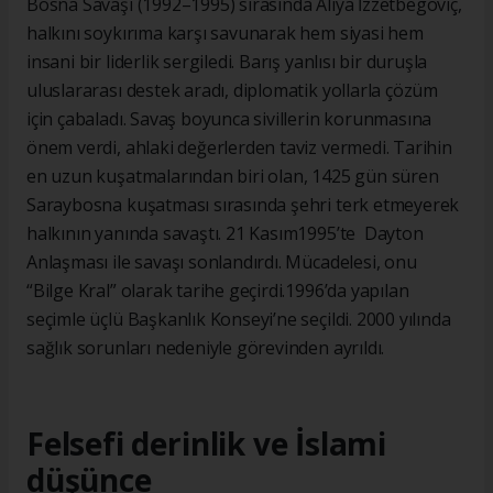
Bosna Savaşı (1992–1995) sırasında Aliya İzzetbegoviç,
halkını soykırıma karşı savunarak hem siyasi hem
insani bir liderlik sergiledi. Barış yanlısı bir duruşla
uluslararası destek aradı, diplomatik yollarla çözüm
için çabaladı. Savaş boyunca sivillerin korunmasına
önem verdi, ahlaki değerlerden taviz vermedi. Tarihin
en uzun kuşatmalarından biri olan, 1425 gün süren
Saraybosna kuşatması sırasında şehri terk etmeyerek
halkının yanında savaştı. 21 Kasım1995’te Dayton
Anlaşması ile savaşı sonlandırdı. Mücadelesi, onu
“Bilge Kral” olarak tarihe geçirdi.1996’da yapılan
seçimle üçlü Başkanlık Konseyi’ne seçildi. 2000 yılında
sağlık sorunları nedeniyle görevinden ayrıldı.
Felsefi derinlik ve İslami
düşünce