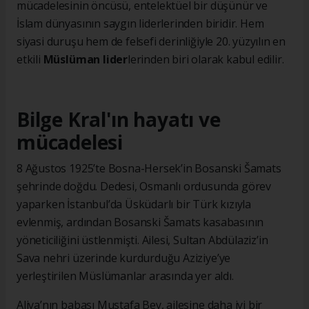
mücadelesinin öncüsü, entelektüel bir düşünür ve
İslam dünyasının saygın liderlerinden biridir. Hem
siyasi duruşu hem de felsefi derinliğiyle 20. yüzyılın en
etkili
Müslüman lider
lerinden biri olarak kabul edilir.
Bilge Kral'ın hayatı ve
mücadelesi
8 Ağustos 1925’te Bosna-Hersek’in Bosanski Šamats
şehrinde doğdu. Dedesi, Osmanlı ordusunda görev
yaparken İstanbul’da Üsküdarlı bir Türk kızıyla
evlenmiş, ardından Bosanski Šamats kasabasının
yöneticiliğini üstlenmişti. Ailesi, Sultan Abdülaziz’in
Sava nehri üzerinde kurdurduğu Aziziye’ye
yerleştirilen Müslümanlar arasında yer aldı.
Aliya’nın babası Mustafa Bey, ailesine daha iyi bir