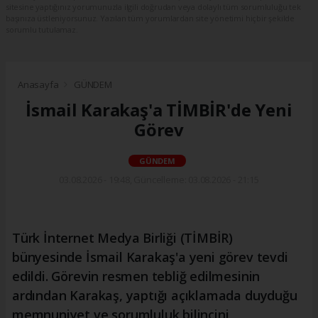
sitesine yaptığınız yorumunuzla ilgili doğrudan veya dolaylı tüm sorumluluğu tek
başınıza üstleniyorsunuz. Yazılan tüm yorumlardan site yönetimi hiçbir şekilde
sorumlu tutulamaz.
Anasayfa
GÜNDEM
İsmail Karakaş'a TİMBİR'de Yeni
Görev
GÜNDEM
03.08.2026 - 19:48, Güncelleme: 03.08.2026 - 21:15
Türk İnternet Medya Birliği (TİMBİR)
bünyesinde İsmail Karakaş'a yeni görev tevdi
edildi. Görevin resmen tebliğ edilmesinin
ardından Karakaş, yaptığı açıklamada duyduğu
memnuniyet ve sorumluluk bilincini