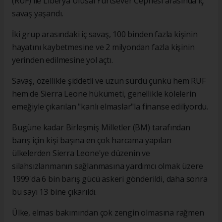
(RUF) ile Liberya Ulusal Yurtsever Cephesi arasında iç
savaş yaşandı.
İki grup arasındaki iç savaş, 100 binden fazla kişinin
hayatını kaybetmesine ve 2 milyondan fazla kişinin
yerinden edilmesine yol açtı.
Savaş, özellikle şiddetli ve uzun sürdü çünkü hem RUF
hem de Sierra Leone hükümeti, genellikle kölelerin
emeğiyle çıkarılan "kanlı elmaslar"la finanse ediliyordu.
Bugüne kadar Birleşmiş Milletler (BM) tarafından
barış için kişi başına en çok harcama yapılan
ülkelerden Sierra Leone'ye düzenin ve
silahsızlanmanın sağlanmasına yardımcı olmak üzere
1999'da 6 bin barış gücü askeri gönderildi, daha sonra
bu sayı 13 bine çıkarıldı.
Ülke, elmas bakımından çok zengin olmasına rağmen