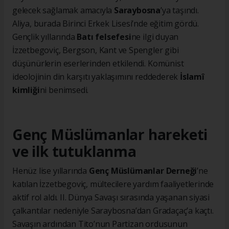
gelecek sağlamak amacıyla
Saraybosna
’ya taşındı.
Aliya, burada Birinci Erkek Lisesi’nde eğitim gördü.
Gençlik yıllarında
Batı felsefesi
ne ilgi duyan
İzzetbegoviç, Bergson, Kant ve Spengler gibi
düşünürlerin eserlerinden etkilendi. Komünist
ideolojinin din karşıtı yaklaşımını reddederek
İslamî
kimliği
ni benimsedi.
Genç Müslümanlar hareketi
ve ilk tutuklanma
Henüz lise yıllarında
Genç Müslümanlar Derneği
’ne
katılan İzzetbegoviç, mültecilere yardım faaliyetlerinde
aktif rol aldı. II. Dünya Savaşı sırasında yaşanan siyasi
çalkantılar nedeniyle Saraybosna’dan Gradaçaç’a kaçtı.
Savaşın ardından Tito’nun Partizan ordusunun