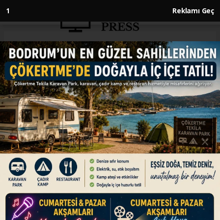
Anasayfa
DÜNYA
Sierra Leone, bağımsızlığının 63.
yılını kutluyor
DÜNYA
27.04.2024 - 12:56, Güncelleme: 27.04.2024 - 12:56
Özgür bırakılan Afrikalı kölelerin kurduğu Sierra
Leone, 27 Nisan 1961'de İngilizlere karşı
kazandığı bağımsızlığın 63. yılını kutluyor.
ABONE OL