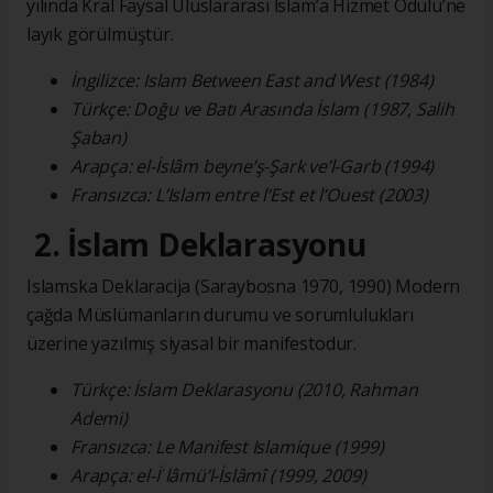
yılında Kral Faysal Uluslararası İslam’a Hizmet Ödülü’ne
layık görülmüştür.
İngilizce: Islam Between East and West (1984)
Türkçe: Doğu ve Batı Arasında İslam (1987, Salih
Şaban)
Arapça: el-İslâm beyne’ş-Şark ve’l-Garb (1994)
Fransızca: L’Islam entre l’Est et l’Ouest (2003)
2. İslam Deklarasyonu
Islamska Deklaracija (Saraybosna 1970, 1990) Modern
çağda Müslümanların durumu ve sorumlulukları
üzerine yazılmış siyasal bir manifestodur.
Türkçe: İslam Deklarasyonu (2010, Rahman
Ademi)
Fransızca: Le Manifest Islamique (1999)
Arapça: el-İʿlâmü’l-İslâmî (1999, 2009)