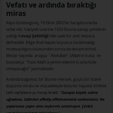
Vefatı ve ardında bıraktığı
miras
Aliya İzzetbegoviç, 19 Ekim 2003’te Saraybosna’da
vefat etti. Vasiyeti üzerine 1503 Bosna savaşı şehidinin
yattığı K
ovaçi Şehitliği
’nde sade bir anıt mezara
defnedildi. Bilge Kral hayatı boyunca bırakmadığı
mütevazılığını ölümünden sonra da devam ettirdi.
Mezar taşında arapça ''Abdullah'' (Allah’ın kulu) ve
boşnakça "Yüce Allah'a yemin ederim ki asla köle
olmayacağız" yazmaktadır.
Ardında bağımsız bir Bosna-Hersek, güçlü bir İslami
düşünce mirası ve mücadeleyle dolu bir hayatla birlikte
tarih sayfalarına şu mesajı bıraktı:
''Savaşta büyük zulme
uğradınız. Zalimleri affedip affetmemekte serbestsiniz. Ne
yaparsanız yapın ama soykırımı unutmayın. Çünkü
unutulan soykırım tekrarlanır.''