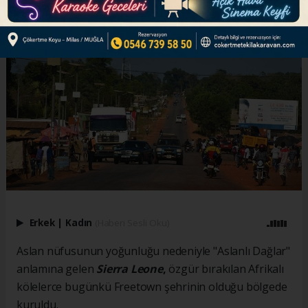
Erkek
|
Kadın
(Haberi Sesli Oku)
Aslan nüfusunun yoğunluğu nedeniyle "Aslanlı Dağlar"
anlamına gelen
Sierra Leone
,
özgür bırakılan Afrikalı
kölelerce bugünkü Freetown şehrinin olduğu bölgede
kuruldu.