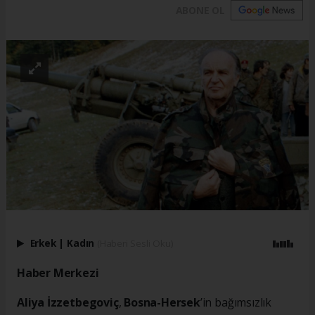
ABONE OL
Erkek
|
Kadın
(Haberi Sesli Oku)
Haber Merkezi
Aliya İzzetbegoviç
,
Bosna-Hersek
’in bağımsızlık