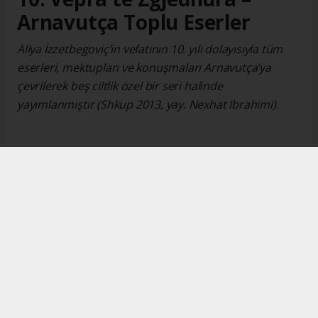
Arnavutça Toplu Eserler
Aliya İzzetbegoviç’in vefatının 10. yılı dolayısıyla tüm
eserleri, mektupları ve konuşmaları Arnavutça’ya
çevrilerek beş ciltlik özel bir seri halinde
yayımlanmıştır (Shkup 2013, yay. Nexhat Ibrahimi).
Okuyucu Yorumları
(0)
Gönder