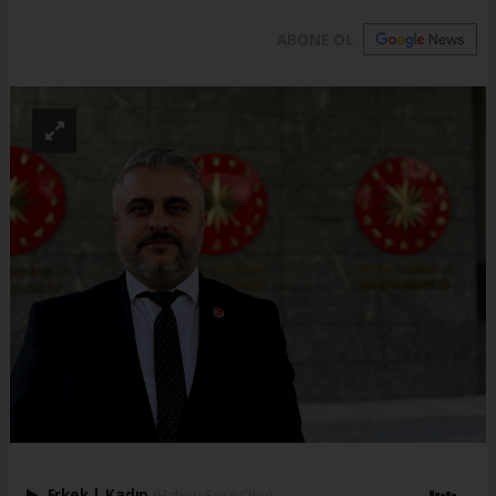
ABONE OL
Erkek
|
Kadın
(Haberi Sesli Oku)