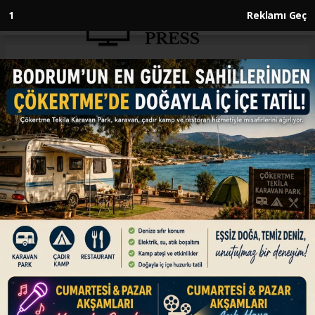
Anasayfa
DÜNYA
Suudi Arabistan ve İran petrolü
taşıyan tankerler Hürmüz
Boğazı'ndan geçti
DÜNYA
18.06.2026 - 13:00, Güncelleme: 18.06.2026 - 13:00
Suudi Arabistan'dan 2 milyon varil ham petrol
ve İran'dan yaklaşık 27 bin 500 varil petrol ürünü
yüklenen 2 tanker, bugün Hürmüz Boğazı'ndan
geçiş yaptı.