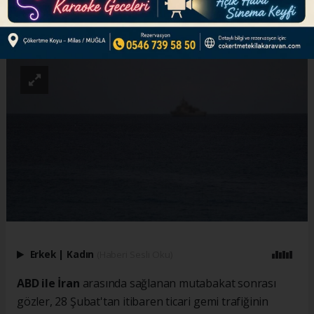
ABONE OL
Erkek
|
Kadın
(Haberi Sesli Oku)
ABD ile İran
arasında sağlanan mutabakat sonrası
gözler, 28 Şubat'tan itibaren ticari gemi trafiğinin