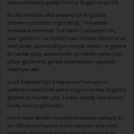
durma noktasına geldiği Hürmüz Boğazı'na çevrildi.
İki ülke arasında nihai anlaşma için 60 günlük
müzakere süresinin öngörüldüğü 14 maddelik
mutabakat metninde, "İran İslam Cumhuriyeti'nin,
ticari gemilerin İran Körfezi'nden Umman Denizi'ne ve
tersi yönde, yalnızca 60 gün süreyle ücretsiz ve güvenli
bir şekilde geçiş yapabilmeleri için elinden gelen tüm
çabayı göstererek gerekli düzenlemeleri yapacağı"
ifadesi yer aldı.
Suudi Arabistan'dan 2 milyon varil ham petrol
yüklenen Awtad isimli tanker bugün Hürmüz Boğazı'nı
geçerek Körfez'den çıktı. Tanker, taşıdığı ham petrolü
Güney Kore'ye götürüyor.
İran'ın İmam Bender Humeyni limanından yaklaşık 27
bin 500 varil kirli petrol ürünü yüklenen Viraj isimli
tanker de Hürmüz Boğazı'nı geçti ve Birleşik Arap