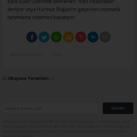
kara suları üzerinde belirlenen "İran rotasından"
ilerliyor veya Hürmüz Boğazı'nı geçerken otomatik
tanımlama sistemini kapatıyor.
#Suudi Arabistan
#İran
Okuyucu Yorumları
(0)
Gönder
Yorum yazarak Topluluk Kuralları’nı kabul etmiş bulunuyor ve turkishpress.co.uk
sitesine yaptığınız yorumunuzla ilgili doğrudan veya dolaylı tüm sorumluluğu tek
başınıza üstleniyorsunuz. Yazılan tüm yorumlardan site yönetimi hiçbir şekilde
sorumlu tutulamaz.