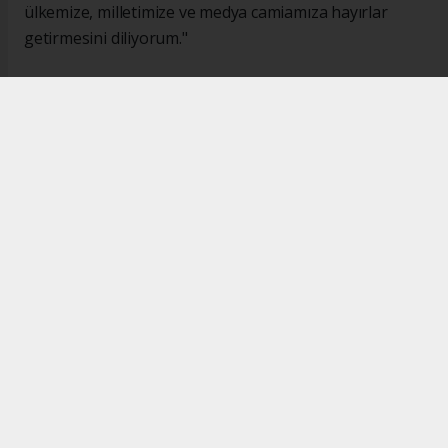
ülkemize, milletimize ve medya camiamıza hayırlar
getirmesini diliyorum."
#İsmail Karakaş
#TİMBİR
Okuyucu Yorumları
(0)
Gönder
Yorum yazarak Topluluk Kuralları’nı kabul etmiş bulunuyor ve turkishpress.co.uk
sitesine yaptığınız yorumunuzla ilgili doğrudan veya dolaylı tüm sorumluluğu tek
başınıza üstleniyorsunuz. Yazılan tüm yorumlardan site yönetimi hiçbir şekilde
sorumlu tutulamaz.