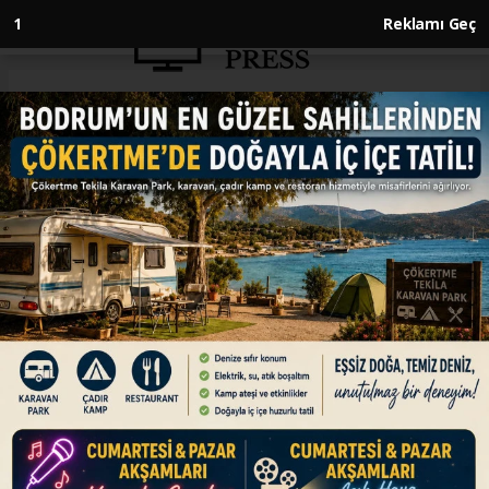
Anasayfa
KÜLTÜR SANAT
Tarihi Ayanikola Adası Turizme
Kazandırılıyor
KÜLTÜR SANAT
31.03.2026 - 11:30, Güncelleme: 31.03.2026 - 11:30
Ordu Büyükşehir Belediyesi, geçmişi 1700’lü
yıllara dayanan ve kilise kalıntıları barındıran
Ayanikola Adası için hazırlanan restorasyon ve
çevre düzenleme projesinin Samsun Kültür
Varlıklarını Koruma Bölge Kurulu tarafından
onaylandığını duyurdu.