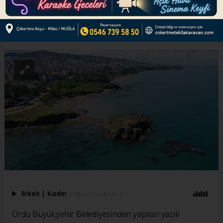
ABONE OL
Erkek
|
Kadın
(Haberi Sesli Oku)
Ordu Büyükşehir Belediyesinden yapılan yazılı