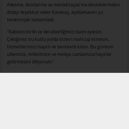
Ailesine, dostlarına ve meslektaşlarına desteklerinden
dolayı teşekkür eden Karakaş, açıklamasını şu
temenniyle tamamladı:
"Rabbim birlik ve beraberliğimizi daim eylesin.
Çıktığımız bu kutlu yolda bizleri mahcup etmesin,
hizmetlerimizi hayırlı ve bereketli kılsın. Bu görevin
ülkemize, milletimize ve medya camiamıza hayırlar
getirmesini diliyorum."
#İsmail Karakaş
#TİMBİR
Okuyucu Yorumları
(0)