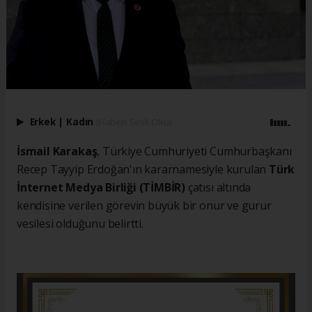
Erkek
|
Kadın
(Haberi Sesli Oku)
İsmail Karakaş
, Türkiye Cumhuriyeti Cumhurbaşkanı
Recep Tayyip Erdoğan'ın kararnamesiyle kurulan
Türk
İnternet Medya Birliği (TİMBİR)
çatısı altında
kendisine verilen görevin büyük bir onur ve gurur
vesilesi olduğunu belirtti.