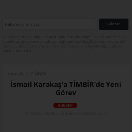
Gönder
Yorum yazarak Topluluk Kuralları’nı kabul etmiş bulunuyor ve turkishpress.co.uk
sitesine yaptığınız yorumunuzla ilgili doğrudan veya dolaylı tüm sorumluluğu tek
başınıza üstleniyorsunuz. Yazılan tüm yorumlardan site yönetimi hiçbir şekilde
sorumlu tutulamaz.
Anasayfa
GÜNDEM
İsmail Karakaş'a TİMBİR'de Yeni
Görev
GÜNDEM
03.08.2026 - 19:48, Güncelleme: 03.08.2026 - 21:15