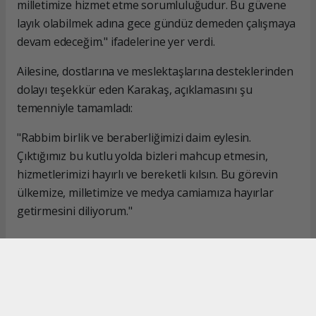
milletimize hizmet etme sorumluluğudur. Bu güvene
layık olabilmek adına gece gündüz demeden çalışmaya
devam edeceğim." ifadelerine yer verdi.
Ailesine, dostlarına ve meslektaşlarına desteklerinden
dolayı teşekkür eden Karakaş, açıklamasını şu
temenniyle tamamladı:
"Rabbim birlik ve beraberliğimizi daim eylesin.
Çıktığımız bu kutlu yolda bizleri mahcup etmesin,
hizmetlerimizi hayırlı ve bereketli kılsın. Bu görevin
ülkemize, milletimize ve medya camiamıza hayırlar
getirmesini diliyorum."
#İsmail Karakaş
#TİMBİR