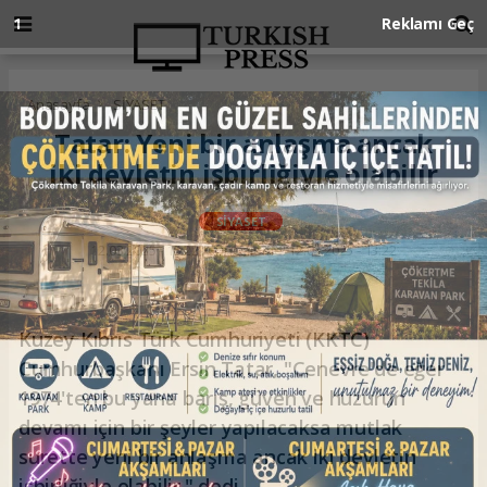
Anasayfa
SİYASET
Tatar: Yeni bir anlaşma ancak
iki devletin işbirliğiyle olabilir
SİYASET
12.03.2025 - 13:22, Güncelleme: 12.03.2025 - 13:22
Kuzey Kıbrıs Türk Cumhuriyeti (KKTC)
Cumhurbaşkanı Ersin Tatar, "Cenevre'de eğer
1974'ten bu yana barış, güven ve huzurun
devamı için bir şeyler yapılacaksa mutlak
surette yeni bir anlaşma ancak iki devletin
işbirliğiyle olabilir." dedi.