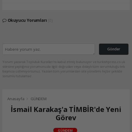
Okuyucu Yorumları
(0)
Gönder
Yorum yazarak Topluluk Kuralları’nı kabul etmiş bulunuyor ve turkishpress.co.uk
sitesine yaptığınız yorumunuzla ilgili doğrudan veya dolaylı tüm sorumluluğu tek
başınıza üstleniyorsunuz. Yazılan tüm yorumlardan site yönetimi hiçbir şekilde
sorumlu tutulamaz.
Anasayfa
GÜNDEM
İsmail Karakaş'a TİMBİR'de Yeni
Görev
GÜNDEM