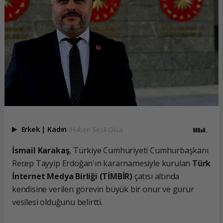
Erkek
|
Kadın
(Haberi Sesli Oku)
İsmail Karakaş
, Türkiye Cumhuriyeti Cumhurbaşkanı
Recep Tayyip Erdoğan'ın kararnamesiyle kurulan
Türk
İnternet Medya Birliği (TİMBİR)
çatısı altında
kendisine verilen görevin büyük bir onur ve gurur
vesilesi olduğunu belirtti.