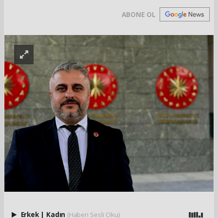
ABONE OL
Erkek
|
Kadın
(Haberi Sesli Oku)