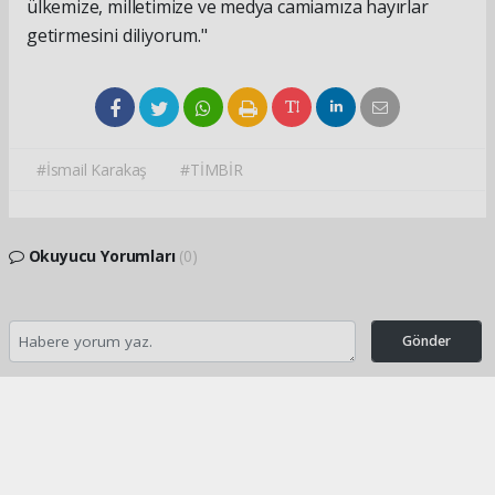
ülkemize, milletimize ve medya camiamıza hayırlar
getirmesini diliyorum."
#İsmail Karakaş
#TİMBİR
Okuyucu Yorumları
(0)
Gönder
Yorum yazarak Topluluk Kuralları’nı kabul etmiş bulunuyor ve turkishpress.co.uk
sitesine yaptığınız yorumunuzla ilgili doğrudan veya dolaylı tüm sorumluluğu tek
başınıza üstleniyorsunuz. Yazılan tüm yorumlardan site yönetimi hiçbir şekilde
sorumlu tutulamaz.