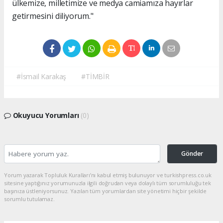
ülkemize, milletimize ve medya camiamıza hayırlar
getirmesini diliyorum."
#İsmail Karakaş
#TİMBİR
Okuyucu Yorumları
(0)
Gönder
Yorum yazarak Topluluk Kuralları’nı kabul etmiş bulunuyor ve turkishpress.co.uk
sitesine yaptığınız yorumunuzla ilgili doğrudan veya dolaylı tüm sorumluluğu tek
başınıza üstleniyorsunuz. Yazılan tüm yorumlardan site yönetimi hiçbir şekilde
sorumlu tutulamaz.