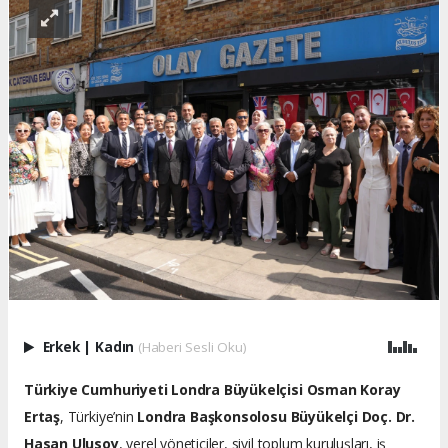
Erkek
|
Kadın
(Haberi Sesli Oku)
Türkiye Cumhuriyeti Londra Büyükelçisi Osman Koray
Ertaş
, Türkiye’nin
Londra Başkonsolosu Büyükelçi Doç. Dr.
Hasan Ulusoy
, yerel yöneticiler, sivil toplum kuruluşları, iş