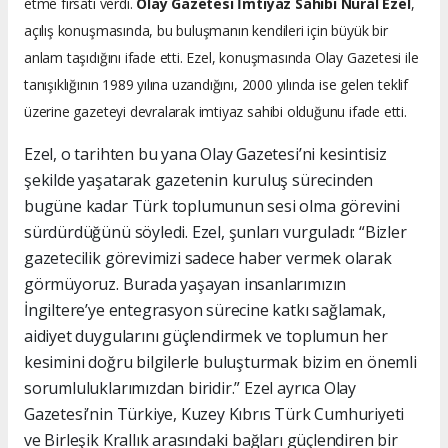
etme fırsatı verdi.
Olay Gazetesi İmtiyaz Sahibi Nural Ezel
,
açılış konuşmasında, bu buluşmanın kendileri için büyük bir
anlam taşıdığını ifade etti. Ezel, konuşmasında Olay Gazetesi ile
tanışıklığının 1989 yılına uzandığını, 2000 yılında ise gelen teklif
üzerine gazeteyi devralarak imtiyaz sahibi olduğunu ifade etti.
Ezel, o tarihten bu yana Olay Gazetesi’ni kesintisiz
şekilde yaşatarak gazetenin kuruluş sürecinden
bugüne kadar Türk toplumunun sesi olma görevini
sürdürdüğünü söyledi. Ezel, şunları vurguladı: “Bizler
gazetecilik görevimizi sadece haber vermek olarak
görmüyoruz. Burada yaşayan insanlarımızın
İngiltere’ye entegrasyon sürecine katkı sağlamak,
aidiyet duygularını güçlendirmek ve toplumun her
kesimini doğru bilgilerle buluşturmak bizim en önemli
sorumluluklarımızdan biridir.” Ezel ayrıca Olay
Gazetesi’nin Türkiye, Kuzey Kıbrıs Türk Cumhuriyeti
ve Birleşik Krallık arasındaki bağları güçlendiren bir