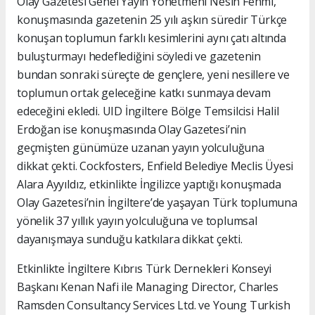
Olay Gazetesi Genel Yayın Yönetmeni Nesin Fehmi,
konuşmasında gazetenin 25 yılı aşkın süredir Türkçe
konuşan toplumun farklı kesimlerini aynı çatı altında
buluşturmayı hedeflediğini söyledi ve gazetenin
bundan sonraki süreçte de gençlere, yeni nesillere ve
toplumun ortak geleceğine katkı sunmaya devam
edeceğini ekledi. UID İngiltere Bölge Temsilcisi Halil
Erdoğan ise konuşmasında Olay Gazetesi’nin
geçmişten günümüze uzanan yayın yolculuğuna
dikkat çekti. Cockfosters, Enfield Belediye Meclis Üyesi
Alara Ayyıldız, etkinlikte İngilizce yaptığı konuşmada
Olay Gazetesi’nin İngiltere’de yaşayan Türk toplumuna
yönelik 37 yıllık yayın yolculuğuna ve toplumsal
dayanışmaya sunduğu katkılara dikkat çekti.
Etkinlikte İngiltere Kıbrıs Türk Dernekleri Konseyi
Başkanı Kenan Nafi ile Managing Director, Charles
Ramsden Consultancy Services Ltd. ve Young Turkish