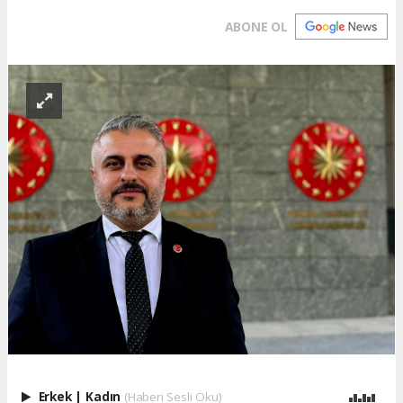
ABONE OL
Erkek
|
Kadın
(Haberi Sesli Oku)