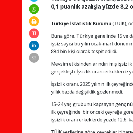
0,1 puanlık azalışla yüzde 8,2 o
Türkiye İstatistik Kurumu
(TÜİK), oc
Buna göre, Türkiye genelinde 15 ve da
işsiz sayısı bu yılın ocak-mart dönemi
894 bin kişi olarak tespit edildi.
Mevsim etkisinden arındırılmış işsizlik
gerçekleşti. İşsizlik oranı erkeklerde 
İşsizlik oranı, 2025 yılının ilk çeyreği
yıllık bazda değişiklik gözlenmedi.
15-24 yaş grubunu kapsayan genç nüfus
ilk çeyreğinde, bir önceki çeyreğe g
işsizlik oranı erkeklerde yüzde 12,6, k
TÜİK verilerine göre, çeyrekler itibarıy