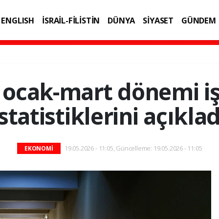
ENGLISH
İSRAİL-FİLİSTİN
DÜNYA
SİYASET
GÜNDEM
IK
TEKNOLOJİ
 ocak-mart dönemi i
istatistiklerini açıklad
19.05.2026 - 11:05, Güncelleme: 19.05.2026 - 11:05
EKONOMİ