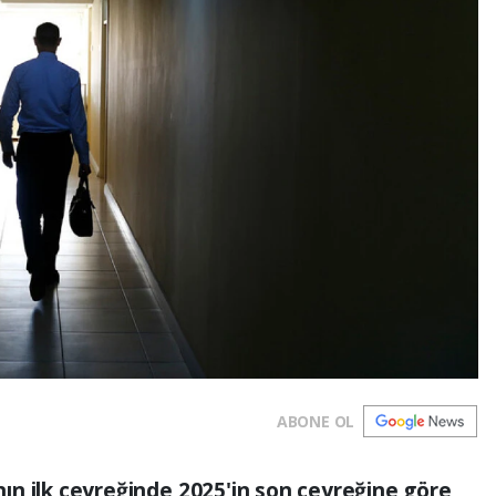
ABONE OL
'nın ilk çeyreğinde 2025'in son çeyreğine göre