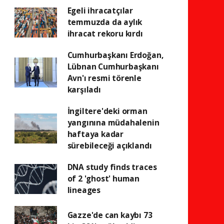
Egeli ihracatçılar
temmuzda da aylık
ihracat rekoru kırdı
Cumhurbaşkanı Erdoğan,
Lübnan Cumhurbaşkanı
Avn'ı resmi törenle
karşıladı
İngiltere'deki orman
yangınına müdahalenin
haftaya kadar
sürebileceği açıklandı
DNA study finds traces
of 2 'ghost' human
lineages
Gazze'de can kaybı 73