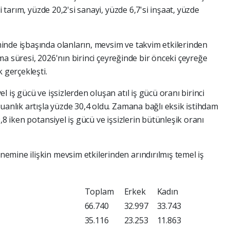
i tarım, yüzde 20,2'si sanayi, yüzde 6,7'si inşaat, yüzde
inde işbaşında olanların, mevsim ve takvim etkilerinden
ışma süresi, 2026'nın birinci çeyreğinde bir önceki çeyreğe
 gerçekleşti.
 iş gücü ve işsizlerden oluşan atıl iş gücü oranı birinci
uanlık artışla yüzde 30,4 oldu. Zamana bağlı eksik istihdam
,8 iken potansiyel iş gücü ve işsizlerin bütünleşik oranı
mine ilişkin mevsim etkilerinden arındırılmış temel iş
Toplam
Erkek
Kadın
66.740
32.997
33.743
35.116
23.253
11.863