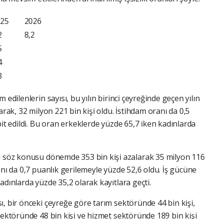
025
2026
2
8,2
5
4
3
 edilenlerin sayısı, bu yılın birinci çeyreğinde geçen yılın
arak, 32 milyon 221 bin kişi oldu. İstihdam oranı da 0,5
pit edildi. Bu oran erkeklerde yüzde 65,7 iken kadınlarda
cü söz konusu dönemde 353 bin kişi azalarak 35 milyon 116
anı da 0,7 puanlık gerilemeyle yüzde 52,6 oldu. İş gücüne
adınlarda yüzde 35,2 olarak kayıtlara geçti.
, bir önceki çeyreğe göre tarım sektöründe 44 bin kişi,
sektöründe 48 bin kişi ve hizmet sektöründe 189 bin kişi