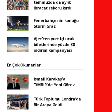
temmuzda da aylık
ihracat rekoru kırdı
Fenerbahçe'nin konuğu
Sturm Graz
AJet'ten yurt içi uçak
biletlerinde yüzde 30
indirim kampanyası
En Çok Okunanlar
İsmail Karakaş'a
TİMBİR'de Yeni Görev
Türk Toplumu Londra’da
Bir Araya Geldi