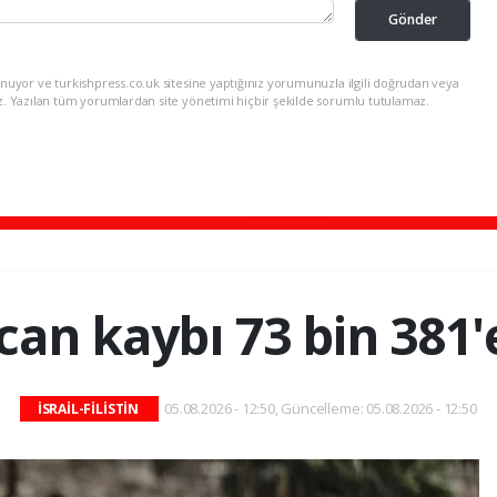
Gönder
nuyor ve turkishpress.co.uk sitesine yaptığınız yorumunuzla ilgili doğrudan veya
z. Yazılan tüm yorumlardan site yönetimi hiçbir şekilde sorumlu tutulamaz.
can kaybı 73 bin 381'
05.08.2026 - 12:50, Güncelleme: 05.08.2026 - 12:50
İSRAİL-FİLİSTİN