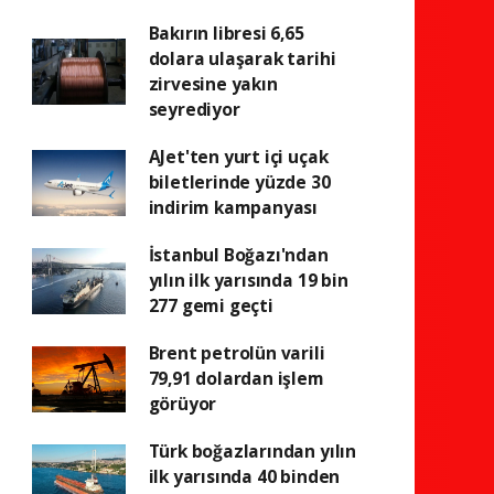
Bakırın libresi 6,65
dolara ulaşarak tarihi
zirvesine yakın
seyrediyor
AJet'ten yurt içi uçak
biletlerinde yüzde 30
indirim kampanyası
İstanbul Boğazı'ndan
yılın ilk yarısında 19 bin
277 gemi geçti
Brent petrolün varili
79,91 dolardan işlem
görüyor
Türk boğazlarından yılın
ilk yarısında 40 binden