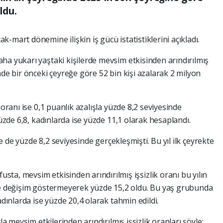
ldu.
ak-mart dönemine ilişkin iş gücü istatistiklerini açıkladı.
ha yukarı yaştaki kişilerde mevsim etkisinden arındırılmış
nde bir önceki çeyreğe göre 52 bin kişi azalarak 2 milyon
 oranı ise 0,1 puanlık azalışla yüzde 8,2 seviyesinde
yüzde 6,8, kadınlarda ise yüzde 11,1 olarak hesaplandı.
nde de yüzde 8,2 seviyesinde gerçekleşmişti. Bu yıl ilk çeyrekte
ta, mevsim etkisinden arındırılmış işsizlik oranı bu yılın
öre değişim göstermeyerek yüzde 15,2 oldu. Bu yaş grubunda
adınlarda ise yüzde 20,4 olarak tahmin edildi.
la mevsim etkilerinden arındırılmış işsizlik oranları şöyle: