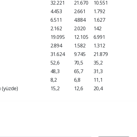
32.221
21.670
10.551
4.453
2.661
1.792
6.511
4.884
1.627
2.162
2.020
142
19.095
12.105
6.991
2.894
1.582
1.312
31.624
9.745
21.879
52,6
70,5
35,2
48,3
65,7
31,3
8,2
6,8
11,1
ı (yüzde)
15,2
12,6
20,4