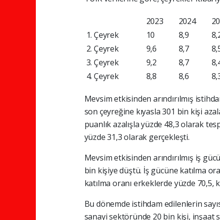
2023
2024
2
1. Çeyrek
10
8,9
8,
2. Çeyrek
9,6
8,7
8,
3. Çeyrek
9,2
8,7
8,
4. Çeyrek
8,8
8,6
8,
Mevsim etkisinden arındırılmış istihdam
son çeyreğine kıyasla 301 bin kişi azal
puanlık azalışla yüzde 48,3 olarak tes
yüzde 31,3 olarak gerçekleşti.
Mevsim etkisinden arındırılmış iş gü
bin kişiye düştü. İş gücüne katılma or
katılma oranı erkeklerde yüzde 70,5, k
Bu dönemde istihdam edilenlerin sayısı
sanayi sektöründe 20 bin kişi, inşaat 