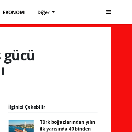
EKONOMİ
Diğer
ş gücü
ı
İlginizi Çekebilir
Türk boğazlarından yılın
ilk yarısında 40 binden