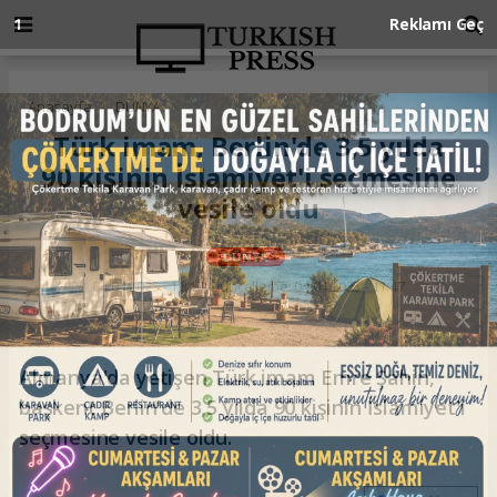
Anasayfa
DÜNYA
Türk imam, Berlin'de 3,5 yılda
90 kişinin İslamiyet'i seçmesine
vesile oldu
DÜNYA
04.04.2025 - 11:47, Güncelleme: 04.04.2025 - 11:47
Almanya'da yetişen Türk imam Emre Şahin,
başkent Berlin'de 3,5 yılda 90 kişinin İslamiyet'i
seçmesine vesile oldu.