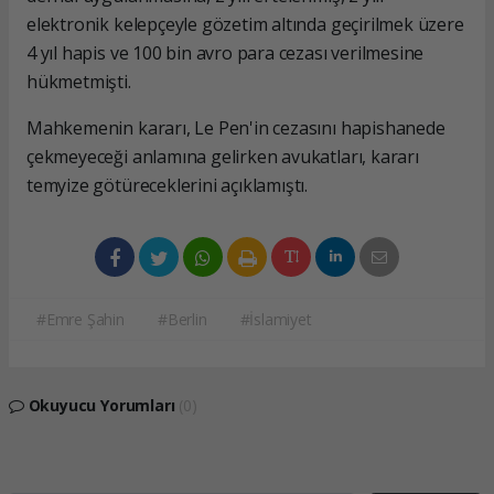
elektronik kelepçeyle gözetim altında geçirilmek üzere
4 yıl hapis ve 100 bin avro para cezası verilmesine
hükmetmişti.
Mahkemenin kararı, Le Pen'in cezasını hapishanede
çekmeyeceği anlamına gelirken avukatları, kararı
temyize götüreceklerini açıklamıştı.
#Emre Şahin
#Berlin
#İslamiyet
Okuyucu Yorumları
(0)