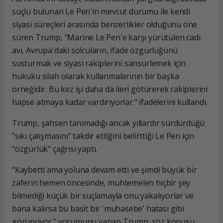
suçlu bulunan Le Pen'in mevcut durumu ile kendi
siyasi süreçleri arasında benzerlikler olduğunu öne
süren Trump, "Marine Le Pen'e karşı yürütülen cadı
avı, Avrupa'daki solcuların, ifade özgürlüğünü
susturmak ve siyasi rakiplerini sansürlemek için
hukuku silah olarak kullanmalarının bir başka
örneğidir. Bu kez işi daha da ileri götürerek rakiplerini
hapse atmaya kadar vardırıyorlar." ifadelerini kullandı.
Trump, şahsen tanımadığı ancak yıllardır sürdürdüğü
"sıkı çalışmasını" takdir ettiğini belirttiği Le Pen için
"özgürlük" çağrısı yaptı.
"Kaybetti ama yoluna devam etti ve şimdi büyük bir
zaferin hemen öncesinde, muhtemelen hiçbir şey
bilmediği küçük bir suçlamayla onu yakalıyorlar ve
bana kalırsa bu basit bir 'muhasebe' hatası gibi
görünüyor." yorumunu yapan Trump, söz konusu