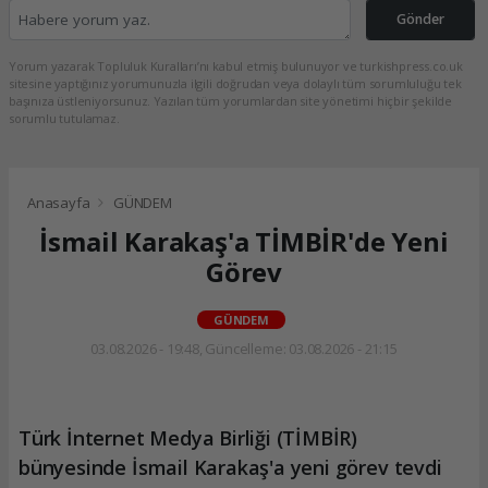
Gönder
Yorum yazarak Topluluk Kuralları’nı kabul etmiş bulunuyor ve turkishpress.co.uk
sitesine yaptığınız yorumunuzla ilgili doğrudan veya dolaylı tüm sorumluluğu tek
başınıza üstleniyorsunuz. Yazılan tüm yorumlardan site yönetimi hiçbir şekilde
sorumlu tutulamaz.
Anasayfa
GÜNDEM
İsmail Karakaş'a TİMBİR'de Yeni
Görev
GÜNDEM
03.08.2026 - 19:48, Güncelleme: 03.08.2026 - 21:15
Türk İnternet Medya Birliği (TİMBİR)
bünyesinde İsmail Karakaş'a yeni görev tevdi