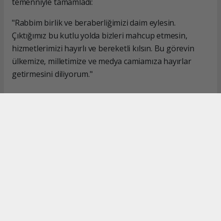
temenniyle tamamladı:
"Rabbim birlik ve beraberliğimizi daim eylesin.
Çıktığımız bu kutlu yolda bizleri mahcup etmesin,
hizmetlerimizi hayırlı ve bereketli kılsın. Bu görevin
ülkemize, milletimize ve medya camiamıza hayırlar
getirmesini diliyorum."
#İsmail Karakaş
#TİMBİR
Okuyucu Yorumları
(0)
Gönder