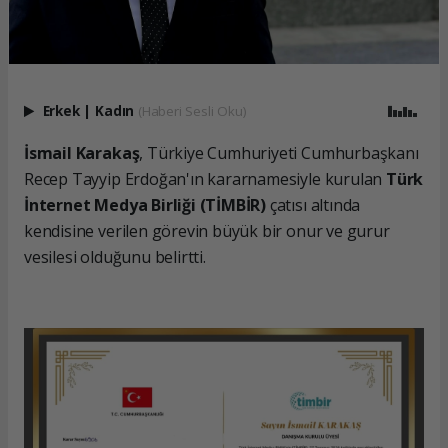
Erkek
|
Kadın
(Haberi Sesli Oku)
İsmail Karakaş
, Türkiye Cumhuriyeti Cumhurbaşkanı
Recep Tayyip Erdoğan'ın kararnamesiyle kurulan
Türk
İnternet Medya Birliği (TİMBİR)
çatısı altında
kendisine verilen görevin büyük bir onur ve gurur
vesilesi olduğunu belirtti.