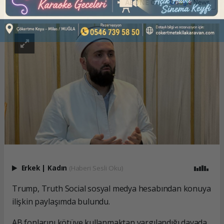
ABONE OL
Erkek
|
Kadın
(Haberi Sesli Oku)
Trump, Truth Social sosyal medya hesabından konuya
ilişkin paylaşımda bulundu.
AB fonlarını kötüye kullanmaktan yargılandığı davada