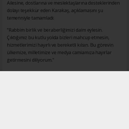
Ailesine, dostlarına ve meslektaşlarına desteklerinden
dolayı teşekkür eden Karakaş, açıklamasını şu
temenniyle tamamladı:
"Rabbim birlik ve beraberliğimizi daim eylesin.
Çıktığımız bu kutlu yolda bizleri mahcup etmesin,
hizmetlerimizi hayırlı ve bereketli kılsın. Bu görevin
ülkemize, milletimize ve medya camiamıza hayırlar
getirmesini diliyorum."
#İsmail Karakaş
#TİMBİR
Okuyucu Yorumları
(0)