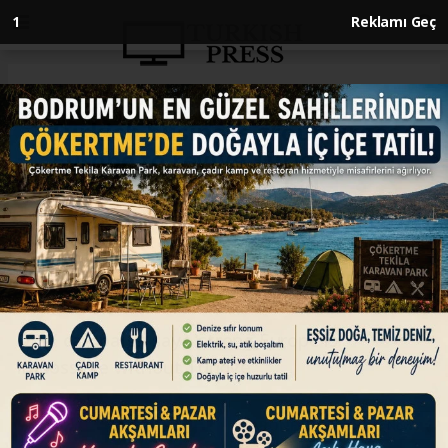
Anasayfa
ENGLISH
Turkish business group urges
Europe to revive Türkiye’s EU
membership bid
ENGLISH
08.05.2026 - 14:45, Güncelleme: 08.05.2026 - 14:45
DEIK campaign says ‘strong Europe is
impossible without Türkiye’
ABONE OL