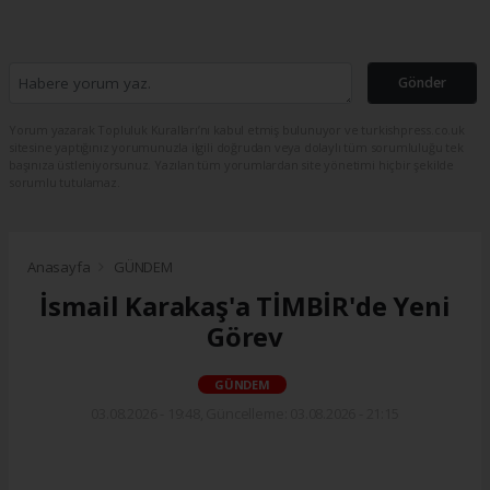
Gönder
Yorum yazarak Topluluk Kuralları’nı kabul etmiş bulunuyor ve turkishpress.co.uk
sitesine yaptığınız yorumunuzla ilgili doğrudan veya dolaylı tüm sorumluluğu tek
başınıza üstleniyorsunuz. Yazılan tüm yorumlardan site yönetimi hiçbir şekilde
sorumlu tutulamaz.
Anasayfa
GÜNDEM
İsmail Karakaş'a TİMBİR'de Yeni
Görev
GÜNDEM
03.08.2026 - 19:48, Güncelleme: 03.08.2026 - 21:15