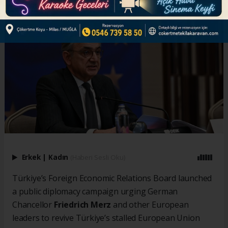
Erkek
|
Kadın
(Haberi Sesli Oku)
Türkiye’s Foreign Economic Relations Board launched
a public diplomacy campaign urging German
Chancellor
Friedrich Merz
and other European
leaders to revive Türkiye’s stalled European Union