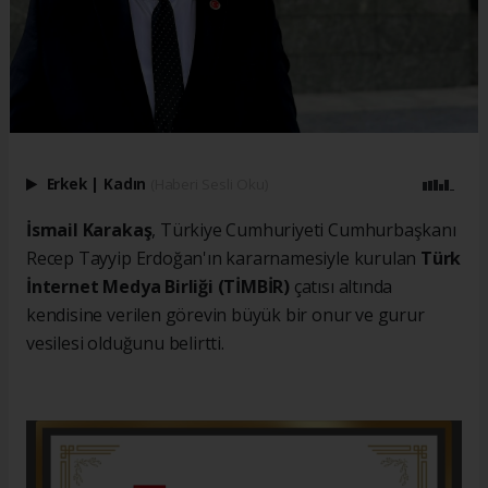
Erkek
|
Kadın
(Haberi Sesli Oku)
İsmail Karakaş
, Türkiye Cumhuriyeti Cumhurbaşkanı
Recep Tayyip Erdoğan'ın kararnamesiyle kurulan
Türk
İnternet Medya Birliği (TİMBİR)
çatısı altında
kendisine verilen görevin büyük bir onur ve gurur
vesilesi olduğunu belirtti.