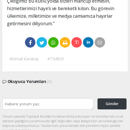
Çıktığımız bu kutlu yolda bizleri mahcup etmesin,
hizmetlerimizi hayırlı ve bereketli kılsın. Bu görevin
ülkemize, milletimize ve medya camiamıza hayırlar
getirmesini diliyorum."
#İsmail Karakaş
#TİMBİR
Okuyucu Yorumları
(0)
Gönder
Yorum yazarak Topluluk Kuralları’nı kabul etmiş bulunuyor ve turkishpress.co.uk
sitesine yaptığınız yorumunuzla ilgili doğrudan veya dolaylı tüm sorumluluğu tek
başınıza üstleniyorsunuz. Yazılan tüm yorumlardan site yönetimi hiçbir şekilde