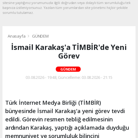
sitesine yaptığınız yorumunuzla ilgili doğrudan veya dolaylı tüm sorumluluğu tek
başınıza üstleniyorsunuz. Yazılan tüm yorumlardan site yönetimi hiçbir şekilde
sorumlu tutulamaz.
Anasayfa
GÜNDEM
İsmail Karakaş'a TİMBİR'de Yeni
Görev
GÜNDEM
03.08.2026 - 19:48, Güncelleme: 03.08.2026 - 21:15
Türk İnternet Medya Birliği (TİMBİR)
bünyesinde İsmail Karakaş'a yeni görev tevdi
edildi. Görevin resmen tebliğ edilmesinin
ardından Karakaş, yaptığı açıklamada duyduğu
memnuniyet ve sorumluluk bilincini