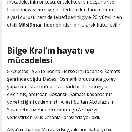
mücadelesinin öncüsü, entelektüel bir düşünür ve
İslam dünyasının saygın liderlerinden biridir. Hem
siyasi duruşu hem de felsefi derinliğiyle 20. yüzyılın en
etkili
Müslüman lider
lerinden biri olarak kabul edilir.
Bilge Kral'ın hayatı ve
mücadelesi
8 Ağustos 1925’te Bosna-Hersek’in Bosanski Šamats
şehrinde doğdu. Dedesi, Osmanlı ordusunda görev
yaparken İstanbul’da Üsküdarlı bir Türk kızıyla
evlenmiş, ardından Bosanski Šamats kasabasının
yöneticiliğini üstlenmişti. Ailesi, Sultan Abdülaziz’in
Sava nehri üzerinde kurdurduğu Aziziye’ye
yerleştirilen Müslümanlar arasında yer aldı.
Aliya’nın babası Mustafa Bey, ailesine daha iyi bir