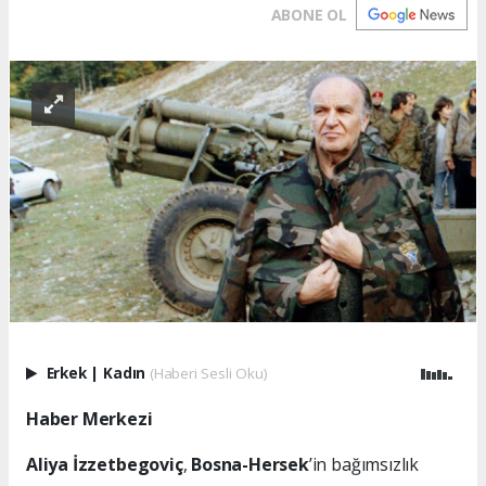
ABONE OL
Erkek
|
Kadın
(Haberi Sesli Oku)
Haber Merkezi
Aliya İzzetbegoviç
,
Bosna-Hersek
’in bağımsızlık