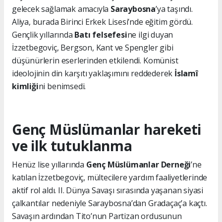
gelecek sağlamak amacıyla
Saraybosna
’ya taşındı.
Aliya, burada Birinci Erkek Lisesi’nde eğitim gördü.
Gençlik yıllarında
Batı felsefesi
ne ilgi duyan
İzzetbegoviç, Bergson, Kant ve Spengler gibi
düşünürlerin eserlerinden etkilendi. Komünist
ideolojinin din karşıtı yaklaşımını reddederek
İslamî
kimliği
ni benimsedi.
Genç Müslümanlar hareketi
ve ilk tutuklanma
Henüz lise yıllarında
Genç Müslümanlar Derneği
’ne
katılan İzzetbegoviç, mültecilere yardım faaliyetlerinde
aktif rol aldı. II. Dünya Savaşı sırasında yaşanan siyasi
çalkantılar nedeniyle Saraybosna’dan Gradaçaç’a kaçtı.
Savaşın ardından Tito’nun Partizan ordusunun