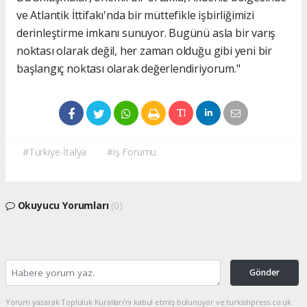
ve Atlantik İttifakı'nda bir müttefikle işbirliğimizi
derinleştirme imkanı sunuyor. Bugünü asla bir varış
noktası olarak değil, her zaman olduğu gibi yeni bir
başlangıç noktası olarak değerlendiriyorum."
#Türkiye-İtalya
#iş Forumu
Okuyucu Yorumları
(0)
Gönder
Yorum yazarak Topluluk Kuralları’nı kabul etmiş bulunuyor ve turkishpress.co.uk