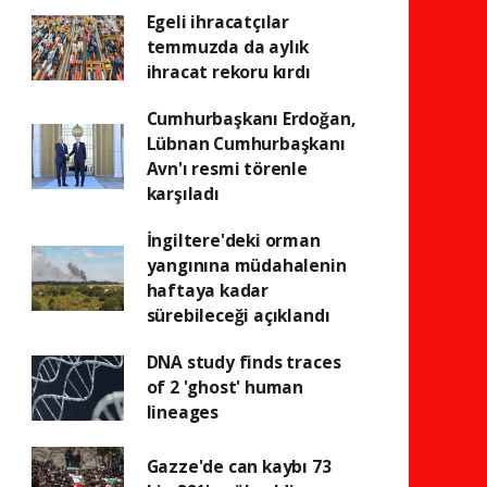
Egeli ihracatçılar
temmuzda da aylık
ihracat rekoru kırdı
Cumhurbaşkanı Erdoğan,
Lübnan Cumhurbaşkanı
Avn'ı resmi törenle
karşıladı
İngiltere'deki orman
yangınına müdahalenin
haftaya kadar
sürebileceği açıklandı
DNA study finds traces
of 2 'ghost' human
lineages
Gazze'de can kaybı 73