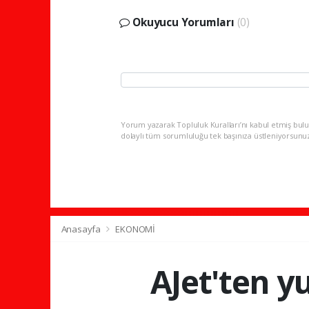
Okuyucu Yorumları
(0)
Yorum yazarak Topluluk Kuralları’nı kabul etmiş bulu
dolaylı tüm sorumluluğu tek başınıza üstleniyorsunu
Anasayfa
EKONOMİ
AJet'ten yu