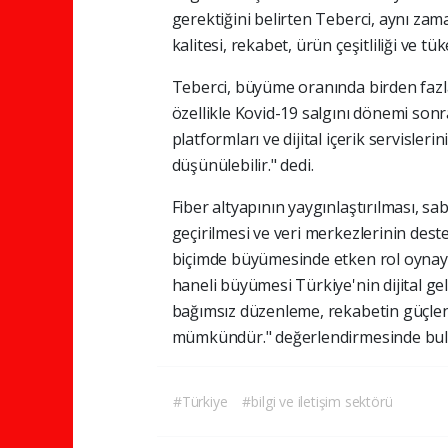
gerektiğini belirten Teberci, aynı zam
kalitesi, rekabet, ürün çeşitliliği ve t
Teberci, büyüme oranında birden fazla 
özellikle Kovid-19 salgını dönemi sonr
platformları ve dijital içerik servisle
düşünülebilir." dedi.
Fiber altyapının yaygınlaştırılması, 
geçirilmesi ve veri merkezlerinin dest
biçimde büyümesinde etken rol oynaya
haneli büyümesi Türkiye'nin dijital ge
bağımsız düzenleme, rekabetin güçlendir
mümkündür." değerlendirmesinde bu
#Türkiye
#bilgi ve iletişim sektörü