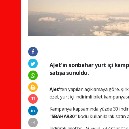
AJet'in sonbahar yurt içi kam
satışa sunuldu.
AJet
'ten yapılan açıklamaya göre, şir
özel, yurt içi indirimli bilet kampanyası
Kampanya kapsamında yüzde 30 indiriml
"SBAHAR30"
kodu kullanılarak satın a
İndirimli biletler, 23 Eylül-23 Aralık ta