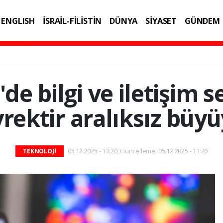
ENGLISH
İSRAİL-FİLİSTİN
DÜNYA
SİYASET
GÜNDEM
IK
TEKNOLOJİ
de bilgi ve iletişim 
rektir aralıksız büy
05.12.2025 - 13:20, Güncelleme: 05.12.2025 - 13:20
TEKNOLOJİ