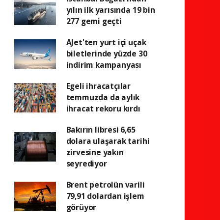
yılın ilk yarısında 19 bin
277 gemi geçti
AJet'ten yurt içi uçak
biletlerinde yüzde 30
indirim kampanyası
Egeli ihracatçılar
temmuzda da aylık
ihracat rekoru kırdı
Bakırın libresi 6,65
dolara ulaşarak tarihi
zirvesine yakın
seyrediyor
Brent petrolün varili
79,91 dolardan işlem
görüyor