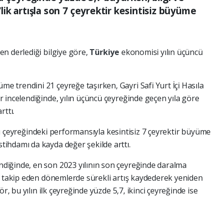
1’lik artışla son 7 çeyrektir kesintisiz büyüme
den derlediği bilgiye göre,
Türkiye
ekonomisi yılın üçüncü
e trendini 21 çeyreğe taşırken, Gayri Safi Yurt İçi Hasıla
 incelendiğinde, yılın üçüncü çeyreğinde geçen yıla göre
rttı.
üncü çeyreğindeki performansıyla kesintisiz 7 çeyrektir büyüme
ihdamı da kayda değer şekilde arttı.
iğinde, en son 2023 yılının son çeyreğinde daralma
, takip eden dönemlerde sürekli artış kaydederek yeniden
r, bu yılın ilk çeyreğinde yüzde 5,7, ikinci çeyreğinde ise