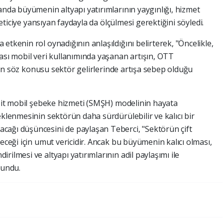
anda büyümenin altyapı yatırımlarının yaygınlığı, hizmet
üketiciye yansıyan faydayla da ölçülmesi gerektiğini söyledi.
etkenin rol oynadığının anlaşıldığını belirterek, "Öncelikle,
ası mobil veri kullanımında yaşanan artışın, OTT
rinin söz konusu sektör gelirlerinde artışa sebep olduğu
sabit mobil şebeke hizmeti (SMŞH) modelinin hayata
eklenmesinin sektörün daha sürdürülebilir ve kalıcı bir
cağı düşüncesini de paylaşan Teberci, "Sektörün çift
leceği için umut vericidir. Ancak bu büyümenin kalıcı olması,
ilmesi ve altyapı yatırımlarının adil paylaşımı ile
lundu.