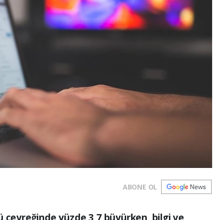
ABONE OL
ü çeyreğinde yüzde 3,7 büyürken, bilgi ve