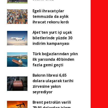
Egeli ihracatçılar
temmuzda da aylık
ihracat rekoru kırdı
AJet'ten yurt içi uçak
biletlerinde yüzde 30
indirim kampanyası
Türk boğazlarından yılın
ilk yarısında 40 binden
fazla gemi geçti
Bakırın libresi 6,65
dolara ulaşarak tarihi
zirvesine yakın
seyrediyor
Brent petrolün varili
79,91 dolardan işlem