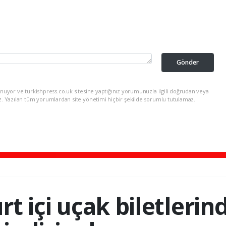
Gönder
nuyor ve turkishpress.co.uk sitesine yaptığınız yorumunuzla ilgili doğrudan veya
z. Yazılan tüm yorumlardan site yönetimi hiçbir şekilde sorumlu tutulamaz.
rt içi uçak biletleri