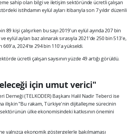
eme sahip olan bilgi ve iletişim sektöründe ücretli çalışan
tördeki istihdamın eylül ayları itibarıyla son 7 yıldır düzenli
in 89 kişi çalışırken bu sayı 2019'un eylül ayında 207 bin
ve eylül ayları baz alınarak sırasıyla 2021'de 250 bin 513'e,
n 669'a, 2024'te 294 bin 110'a yükseldi.
ektörde ücretli çalışan sayısının yüzde 49 artığı görüldü.
geleceği için umut verici"
ri Derneği (TELKODER) Başkanı Halil Nadir Teberci ise
 ilişkin "Bu rakam, Türkiye'nin dijitalleşme sürecinin
e sektörünün ülke ekonomisindeki katkısının önemini
ine yalnızca ekonomik göstergelerle bakılmaması