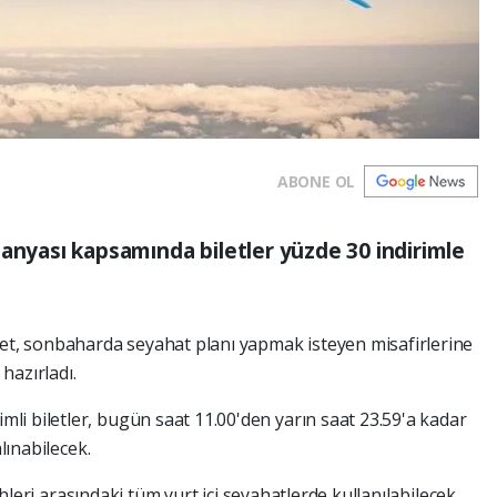
ABONE OL
panyası kapsamında biletler yüzde 30 indirimle
ket, sonbaharda seyahat planı yapmak isteyen misafirlerine
 hazırladı.
i biletler, bugün saat 11.00'den yarın saat 23.59'a kadar
lınabilecek.
rihleri arasındaki tüm yurt içi seyahatlerde kullanılabilecek.