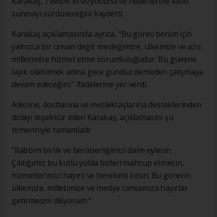
Karakaş, TİMBİR'in vizyonuna ve hedeflerine katkı
sunmayı sürdüreceğini kaydetti.
Karakaş açıklamasında ayrıca, "Bu görev benim için
yalnızca bir unvan değil; mesleğimize, ülkemize ve aziz
milletimize hizmet etme sorumluluğudur. Bu güvene
layık olabilmek adına gece gündüz demeden çalışmaya
devam edeceğim." ifadelerine yer verdi.
Ailesine, dostlarına ve meslektaşlarına desteklerinden
dolayı teşekkür eden Karakaş, açıklamasını şu
temenniyle tamamladı:
"Rabbim birlik ve beraberliğimizi daim eylesin.
Çıktığımız bu kutlu yolda bizleri mahcup etmesin,
hizmetlerimizi hayırlı ve bereketli kılsın. Bu görevin
ülkemize, milletimize ve medya camiamıza hayırlar
getirmesini diliyorum."