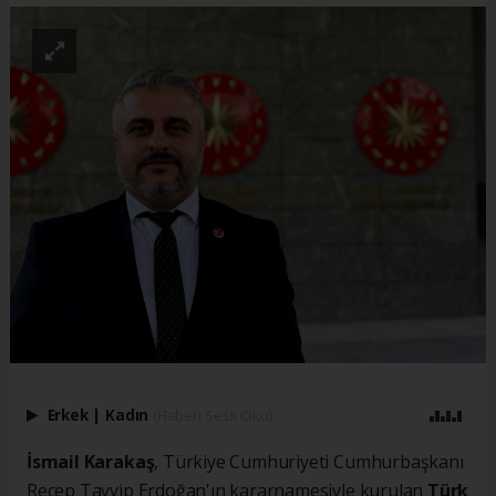
Erkek
|
Kadın
(Haberi Sesli Oku)
İsmail Karakaş
, Türkiye Cumhuriyeti Cumhurbaşkanı
Recep Tayyip Erdoğan'ın kararnamesiyle kurulan
Türk