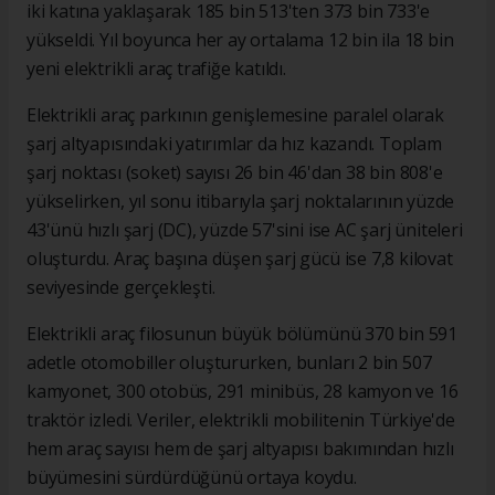
iki katına yaklaşarak 185 bin 513'ten 373 bin 733'e
yükseldi. Yıl boyunca her ay ortalama 12 bin ila 18 bin
yeni elektrikli araç trafiğe katıldı.
Elektrikli araç parkının genişlemesine paralel olarak
şarj altyapısındaki yatırımlar da hız kazandı. Toplam
şarj noktası (soket) sayısı 26 bin 46'dan 38 bin 808'e
yükselirken, yıl sonu itibarıyla şarj noktalarının yüzde
43'ünü hızlı şarj (DC), yüzde 57'sini ise AC şarj üniteleri
oluşturdu. Araç başına düşen şarj gücü ise 7,8 kilovat
seviyesinde gerçekleşti.
Elektrikli araç filosunun büyük bölümünü 370 bin 591
adetle otomobiller oluştururken, bunları 2 bin 507
kamyonet, 300 otobüs, 291 minibüs, 28 kamyon ve 16
traktör izledi. Veriler, elektrikli mobilitenin Türkiye'de
hem araç sayısı hem de şarj altyapısı bakımından hızlı
büyümesini sürdürdüğünü ortaya koydu.