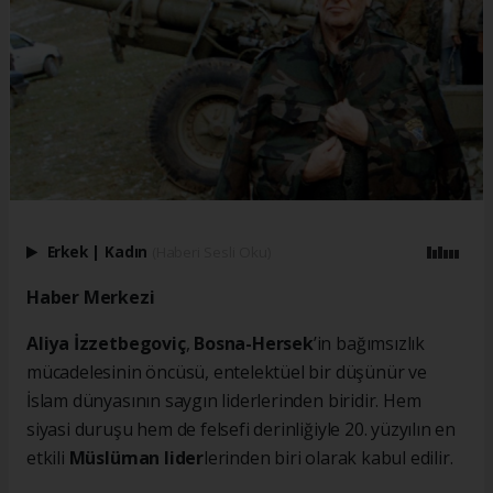
Erkek
|
Kadın
(Haberi Sesli Oku)
Haber Merkezi
Aliya İzzetbegoviç
,
Bosna-Hersek
’in bağımsızlık
mücadelesinin öncüsü, entelektüel bir düşünür ve
İslam dünyasının saygın liderlerinden biridir. Hem
siyasi duruşu hem de felsefi derinliğiyle 20. yüzyılın en
etkili
Müslüman lider
lerinden biri olarak kabul edilir.