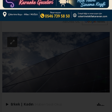
oldu.
ABONE OL
Erkek
|
Kadın
(Haberi Sesli Oku)