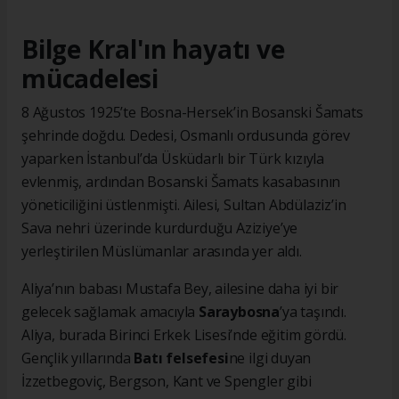
Bilge Kral'ın hayatı ve
mücadelesi
8 Ağustos 1925’te Bosna-Hersek’in Bosanski Šamats
şehrinde doğdu. Dedesi, Osmanlı ordusunda görev
yaparken İstanbul’da Üsküdarlı bir Türk kızıyla
evlenmiş, ardından Bosanski Šamats kasabasının
yöneticiliğini üstlenmişti. Ailesi, Sultan Abdülaziz’in
Sava nehri üzerinde kurdurduğu Aziziye’ye
yerleştirilen Müslümanlar arasında yer aldı.
Aliya’nın babası Mustafa Bey, ailesine daha iyi bir
gelecek sağlamak amacıyla
Saraybosna
’ya taşındı.
Aliya, burada Birinci Erkek Lisesi’nde eğitim gördü.
Gençlik yıllarında
Batı felsefesi
ne ilgi duyan
İzzetbegoviç, Bergson, Kant ve Spengler gibi