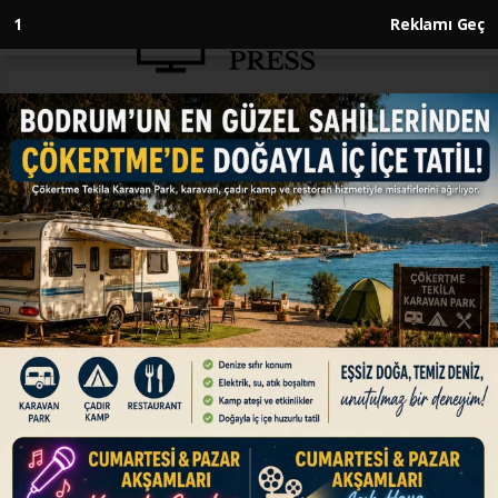
Anasayfa
EKONOMİ
Türkiye'de enerji piyasalarında
geçen yıl yenilenebilir enerji ve
yerli üretim öne çıktı
EKONOMİ
26.06.2026 - 12:40, Güncelleme: 26.06.2026 - 12:40
Türkiye enerji piyasalarında 2025'te üretim,
tüketim ve altyapı yatırımlarındaki büyüme
sürerken, yenilenebilir enerji yatırımlarındaki
hızlanma ve elektrikli araç ekosistemindeki
genişleme yılın en dikkat çeken gelişmeleri