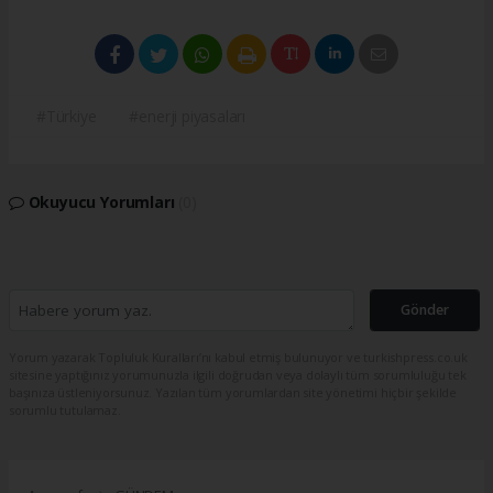
#Türkiye
#enerji piyasaları
Okuyucu Yorumları
(0)
Gönder
Yorum yazarak Topluluk Kuralları’nı kabul etmiş bulunuyor ve turkishpress.co.uk
sitesine yaptığınız yorumunuzla ilgili doğrudan veya dolaylı tüm sorumluluğu tek
başınıza üstleniyorsunuz. Yazılan tüm yorumlardan site yönetimi hiçbir şekilde
sorumlu tutulamaz.