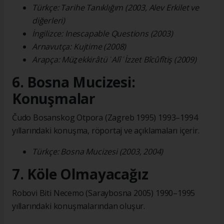
Türkçe: Tarihe Tanıklığım (2003, Alev Erkilet ve
diğerleri)
İngilizce: Inescapable Questions (2003)
Arnavutça: Kujtime (2008)
Arapça: Müẕekkirâtü ʿAlî ʿİzzet Bîcûfîtiş (2009)
6. Bosna Mucizesi:
Konuşmalar
Čudo Bosanskog Otpora (Zagreb 1995) 1993–1994
yıllarındaki konuşma, röportaj ve açıklamaları içerir.
Türkçe: Bosna Mucizesi (2003, 2004)
7. Köle Olmayacağız
Robovi Biti Necemo (Saraybosna 2005) 1990–1995
yıllarındaki konuşmalarından oluşur.