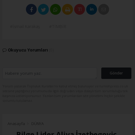
#İsmail Karakaş
#TİMBİR
Okuyucu Yorumları
(0)
Gönder
Yorum yazarak Topluluk Kuralları’nı kabul etmiş bulunuyor ve turkishpress.co.uk
sitesine yaptığınız yorumunuzla ilgili doğrudan veya dolaylı tüm sorumluluğu tek
başınıza üstleniyorsunuz. Yazılan tüm yorumlardan site yönetimi hiçbir şekilde
sorumlu tutulamaz.
Anasayfa
DÜNYA
Bilge Lider Aliya İzetbegoviç,