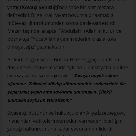
yattığı K
ovaçi Şehitliği
’nde sade bir anıt mezara
defnedildi. Bilge Kral hayatı boyunca bırakmadığı
mütevazılığını ölümünden sonra da devam ettirdi.
Mezar taşında arapça ''Abdullah'' (Allah’ın kulu) ve
boşnakça "Yüce Allah'a yemin ederim ki asla köle
olmayacağız" yazmaktadır.
Ardında bağımsız bir Bosna-Hersek, güçlü bir İslami
düşünce mirası ve mücadeleyle dolu bir hayatla birlikte
tarih sayfalarına şu mesajı bıraktı:
''Savaşta büyük zulme
uğradınız. Zalimleri affedip affetmemekte serbestsiniz. Ne
yaparsanız yapın ama soykırımı unutmayın. Çünkü
unutulan soykırım tekrarlanır.''
Siyasetçi, düşünür ve hukukçu olan Aliya İzzetbegoviç,
inancından ve ilkelerinden ödün vermeden liderliğini
yaptığı halkını sonuna kadar savunan bir liderdi.