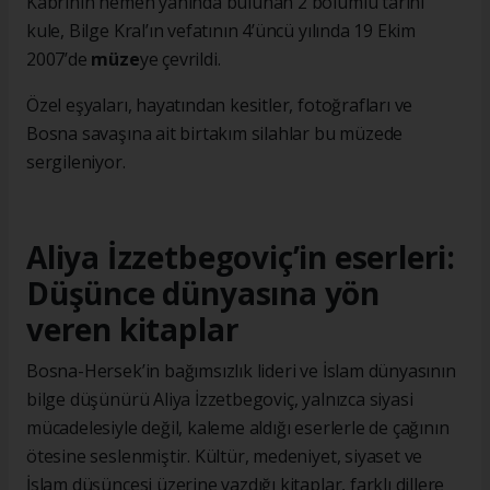
Kabrinin hemen yanında bulunan 2 bölümlü tarihi
kule, Bilge Kral’ın vefatının 4’üncü yılında 19 Ekim
2007’de
müze
ye çevrildi.
Özel eşyaları, hayatından kesitler, fotoğrafları ve
Bosna savaşına ait birtakım silahlar bu müzede
sergileniyor.
Aliya İzzetbegoviç’in eserleri:
Düşünce dünyasına yön
veren kitaplar
Bosna-Hersek’in bağımsızlık lideri ve İslam dünyasının
bilge düşünürü Aliya İzzetbegoviç, yalnızca siyasi
mücadelesiyle değil, kaleme aldığı eserlerle de çağının
ötesine seslenmiştir. Kültür, medeniyet, siyaset ve
İslam düşüncesi üzerine yazdığı kitaplar, farklı dillere