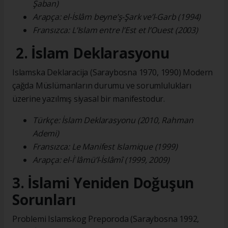
Şaban)
Arapça: el-İslâm beyne’ş-Şark ve’l-Garb (1994)
Fransızca: L’Islam entre l’Est et l’Ouest (2003)
2. İslam Deklarasyonu
Islamska Deklaracija (Saraybosna 1970, 1990) Modern
çağda Müslümanların durumu ve sorumlulukları
üzerine yazılmış siyasal bir manifestodur.
Türkçe: İslam Deklarasyonu (2010, Rahman
Ademi)
Fransızca: Le Manifest Islamique (1999)
Arapça: el-İʿlâmü’l-İslâmî (1999, 2009)
3. İslami Yeniden Doğuşun
Sorunları
Problemi Islamskog Preporoda (Saraybosna 1992,