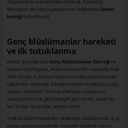
düşünürlerin eserlerinden etkilendi. Komünist
ideolojinin din karşıtı yaklaşımını reddederek
İslamî
kimliği
ni benimsedi.
Genç Müslümanlar hareketi
ve ilk tutuklanma
Henüz lise yıllarında
Genç Müslümanlar Derneği
’ne
katılan İzzetbegoviç, mültecilere yardım faaliyetlerinde
aktif rol aldı. II. Dünya Savaşı sırasında yaşanan siyasi
çalkantılar nedeniyle Saraybosna’dan Gradaçaç’a kaçtı.
Savaşın ardından Tito’nun Partizan ordusunun
Saraybosna’yı ele geçirmesiyle geri döndü; ancak bu
kez Sırplar tarafından askere alındı.
1946’da İslami faaliyetleri nedeniyle tutuklanarak üç yıl
hapis cezasına çarptırıldı. Hapisten çıktıktan sonra