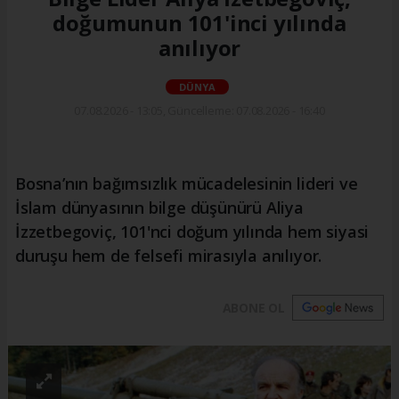
doğumunun 101'inci yılında
anılıyor
DÜNYA
07.08.2026 - 13:05, Güncelleme: 07.08.2026 - 16:40
Bosna’nın bağımsızlık mücadelesinin lideri ve
İslam dünyasının bilge düşünürü Aliya
İzzetbegoviç, 101'nci doğum yılında hem siyasi
duruşu hem de felsefi mirasıyla anılıyor.
ABONE OL