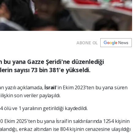
ABONE OL
n bu yana Gazze Şeridi'ne düzenlediği
erin sayısı 73 bin 381'e yükseldi.
n yazılı açıklamada,
İsrail
'in Ekim 2023'ten bu yana süren
lişkin son veriler paylaşıldı.
ölü ve 1 yaralının getirildiği kaydedildi.
 Ekim 2025'ten bu yana İsrail'in saldırılarında 1254 kişinin
ralandığı, enkaz altından ise 804 kişinin cenazesine ulaşıldığı