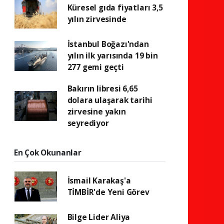
Küresel gıda fiyatları 3,5
yılın zirvesinde
İstanbul Boğazı'ndan
yılın ilk yarısında 19 bin
277 gemi geçti
Bakırın libresi 6,65
dolara ulaşarak tarihi
zirvesine yakın
seyrediyor
En Çok Okunanlar
İsmail Karakaş'a
TİMBİR'de Yeni Görev
Bilge Lider Aliya