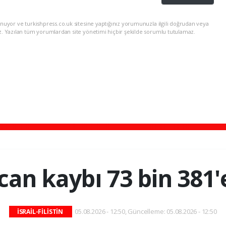
nuyor ve turkishpress.co.uk sitesine yaptığınız yorumunuzla ilgili doğrudan veya
z. Yazılan tüm yorumlardan site yönetimi hiçbir şekilde sorumlu tutulamaz.
can kaybı 73 bin 381'
05.08.2026 - 12:50, Güncelleme: 05.08.2026 - 12:50
İSRAİL-FİLİSTİN