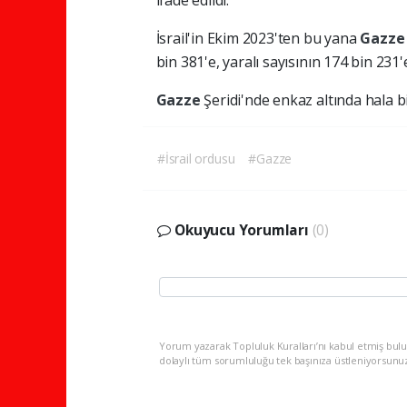
ifade edildi.
İsrail'in Ekim 2023'ten bu yana
Gazz
bin 381'e, yaralı sayısının 174 bin 231'e 
Gazze
Şeridi'nde enkaz altında hala b
#İsrail ordusu
#Gazze
Okuyucu Yorumları
(0)
Yorum yazarak Topluluk Kuralları’nı kabul etmiş bulu
dolaylı tüm sorumluluğu tek başınıza üstleniyorsunu