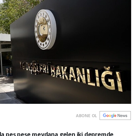
ABONE OL
a'da peş peşe meydana gelen iki depremde