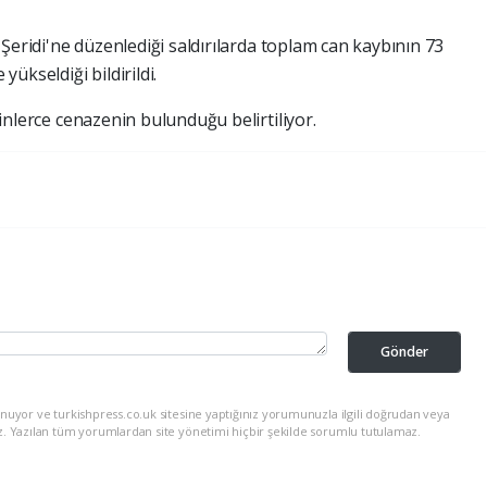
e
Şeridi'ne düzenlediği saldırılarda toplam can kaybının 73
yükseldiği bildirildi.
inlerce cenazenin bulunduğu belirtiliyor.
Gönder
nuyor ve turkishpress.co.uk sitesine yaptığınız yorumunuzla ilgili doğrudan veya
z. Yazılan tüm yorumlardan site yönetimi hiçbir şekilde sorumlu tutulamaz.