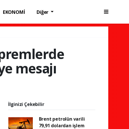
EKONOMİ
Diğer
epremlerde
iye mesajı
İlginizi Çekebilir
Brent petrolün varili
79,91 dolardan işlem