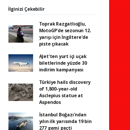
İlginizi Çekebilir
Toprak Razgatlıoğlu,
MotoGP'de sezonun 12.
yarışı için İngiltere'de
piste çıkacak
AJet'ten yurt içi uçak
biletlerinde yüzde 30
indirim kampanyası
Türkiye hails discovery
of 1,800-year-old
Asclepius statue at
Aspendos
İstanbul Boğazı'ndan
yılın ilk yarısında 19 bin
277 gemi geçti