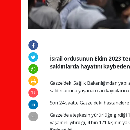
İsrail ordusunun Ekim 2023'te
saldırılarda hayatını kaybedenl
Gazze'deki Sağlık Bakanlığından yapıla
saldırılarında yaşanan can kayıplarına i
Son 24 saatte Gazze'deki hastanelere 4 
Gazze'de ateşkesin yürürlüğe girdiği 10
yaşamını yitirdiği, 4 bin 121 kişinin ya