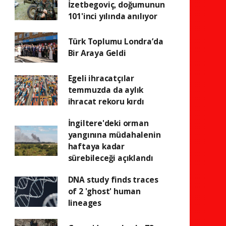
İzetbegoviç, doğumunun
101'inci yılında anılıyor
Türk Toplumu Londra’da
Bir Araya Geldi
Egeli ihracatçılar
temmuzda da aylık
ihracat rekoru kırdı
İngiltere'deki orman
yangınına müdahalenin
haftaya kadar
sürebileceği açıklandı
DNA study finds traces
of 2 'ghost' human
lineages