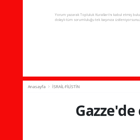
Yorum yazarak Topluluk Kuralları’nı kabul etmiş bulu
dolaylı tüm sorumluluğu tek başınıza üstleniyorsunu
Anasayfa
İSRAİL-FİLİSTİN
Gazze'de 