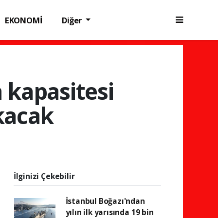
EKONOMİ
Diğer
 kapasitesi
kacak
İlginizi Çekebilir
İstanbul Boğazı'ndan
yılın ilk yarısında 19 bin