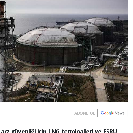
ABONE OL
z arz güvenliği için LNG terminalleri ve FSRU