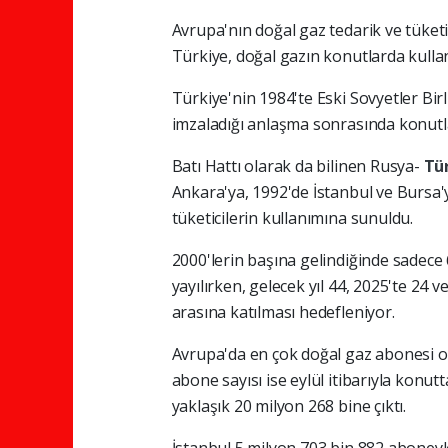
Avrupa'nın doğal gaz tedarik ve tüket
Türkiye, doğal gazın konutlarda kullan
Türkiye'nin 1984'te Eski Sovyetler Bir
imzaladığı anlaşma sonrasında konutlar
Batı Hattı olarak da bilinen Rusya-
Tü
Ankara'ya, 1992'de İstanbul ve Bursa'y
tüketicilerin kullanımına sunuldu.
2000'lerin başına gelindiğinde sadece 
yayılırken, gelecek yıl 44, 2025'te 24 
arasına katılması hedefleniyor.
Avrupa'da en çok doğal gaz abonesi o
abone sayısı ise eylül itibarıyla konu
yaklaşık 20 milyon 268 bine çıktı.
İstanbul 5 milyon 703 bin 882 aboneyle 