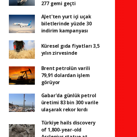
277 gemi geçti
AJet'ten yurt içi uçak
biletlerinde yüzde 30
indirim kampanyası
Küresel gıda fiyatları 3,5
yılın zirvesinde
Brent petrolün varili
79,91 dolardan işlem
görüyor
Gabar'da günlük petrol
üretimi 83 bin 300 varile
ulaşarak rekor kırdı
Türkiye hails discovery
of 1,800-year-old
Asclepius statue at