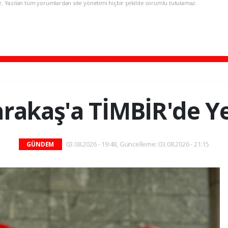
z. Yazılan tüm yorumlardan site yönetimi hiçbir şekilde sorumlu tutulamaz.
arakaş'a TİMBİR'de Y
03.08.2026 - 19:48, Güncelleme: 03.08.2026 - 21:15
GÜNDEM