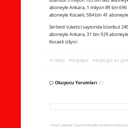
aboneyle Ankara, 1 milyon 89 bin 696 
aboneyle Kocaeli, 584 bin 41 aboneyle
Serbest tüketici sayısında İstanbul 245
aboneyle Ankara, 31 bin 929 aboneyle
Kocaeli izliyor.
#Türkiye
#doğalgaz
#doğal gaz arz güve
Okuyucu Yorumları
(0)
Yorum yazarak Topluluk Kuralları’nı kabul etmiş bulu