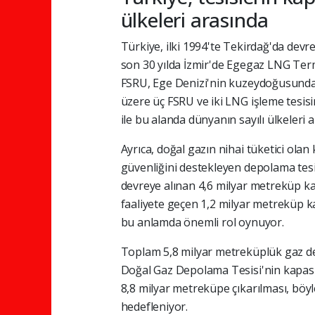
ülkeleri arasında
Türkiye, ilki 1994'te Tekirdağ'da dev
son 30 yılda İzmir'de Egegaz LNG Term
FSRU, Ege Denizi'nin kuzeydoğusunda 
üzere üç FSRU ve iki LNG işleme tesisi
ile bu alanda dünyanın sayılı ülkeleri a
Ayrıca, doğal gazın nihai tüketici olan
güvenliğini destekleyen depolama tesisl
devreye alınan 4,6 milyar metreküp kap
faaliyete geçen 1,2 milyar metreküp k
bu anlamda önemli rol oynuyor.
Toplam 5,8 milyar metreküplük gaz de
Doğal Gaz Depolama Tesisi'nin kapasit
8,8 milyar metreküpe çıkarılması, bö
hedefleniyor.