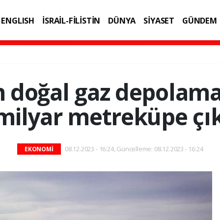
ENGLISH
İSRAİL-FİLİSTİN
DÜNYA
SİYASET
GÜNDEM
IK
TEKNOLOJİ
n doğal gaz depolama
 milyar metreküpe çı
08.12.2023 - 16:24, Güncelleme: 08.12.2023 - 16:24
EKONOMİ