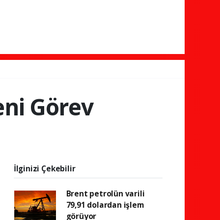
eni Görev
İlginizi Çekebilir
Brent petrolün varili
79,91 dolardan işlem
görüyor