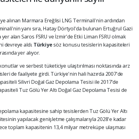
reye alınan Marmara Ereğlisi LNG Terminali'nin ardından
inali'nin yanı sıra, Hatay Dörtyol'da bulunan Ertuğrul Gazi
yer alan Saros FSRU ve İzmir'de Etki Liman FSRU olmak
ni devreye aldı.
Türkiye
söz konusu tesislerin kapasiteleri
rasında yer alıyor.
 konutlar ve serbest tüketiciye ulaştırılması noktasında arz
eri de faaliyete girdi. Türkiye'nin hali hazırda 2007'de
asiteli Silivri Doğal Gaz Depolama Tesisi ile 2017'de
apasiteli Tuz Gölü Yer Altı Doğal Gaz Depolama Tesisi de
polama kapasitesine sahip tesislerden Tuz Gölü Yer Altı
esinin yapılacak genişletme çalışmalarıyla 2028'e kadar
ylece toplam kapasitenin 13,4 milyar metreküpe ulaşması