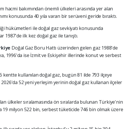
im hacmi bakımından önemli ülkeleri arasında yer alan
ımı konusunda 40 yıla varan bir serüveni geride bıraktı.
liği hükümetleri ile doğal gaz sevkiyatı konusunda
 1987'de ilk kez doğal gaz ile tanıştı.
rkiye
Doğal Gaz Boru Hattı üzerinden gelen gaz 1988'de
a, 1996'da ise İzmit ve Eskişehir illerinde konut ve serbest
6 kentte kullanılan doğal gaz, bugün 81 ilde 793 ilçeye
ve 2026'da 52 yeni yerleşim yerinin doğal gaz kullanan ilçeler
lan ülkeler sıralamasında ön sıralarda bulunan Türkiye'nin
tta 19 milyon 522 bin, serbest tüketicide 746 bin olmak üzere
ilk sırada yer alırken, İstanbul'u 2 milyon 15 bin 304