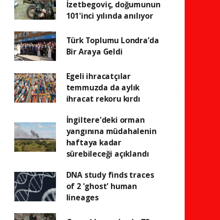
İzetbegoviç, doğumunun
101'inci yılında anılıyor
Türk Toplumu Londra’da
Bir Araya Geldi
Egeli ihracatçılar
temmuzda da aylık
ihracat rekoru kırdı
İngiltere'deki orman
yangınına müdahalenin
haftaya kadar
sürebileceği açıklandı
DNA study finds traces
of 2 'ghost' human
lineages