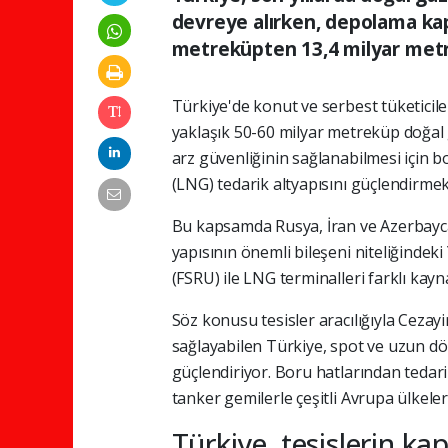
devreye alırken, depolama ka
metreküpten 13,4 milyar metr
Türkiye'de konut ve serbest tüketiciler
yaklaşık 50-60 milyar metreküp doğal 
arz güvenliğinin sağlanabilmesi için bor
(LNG) tedarik altyapısını güçlendirmek
Bu kapsamda Rusya, İran ve Azerbaycan
yapısının önemli bileşeni niteliğinde
(FSRU) ile LNG terminalleri farklı kayn
Söz konusu tesisler aracılığıyla Ceza
sağlayabilen Türkiye, spot ve uzun dön
güçlendiriyor. Boru hatlarından tedari
tanker gemilerle çeşitli Avrupa ülkeler
Türkiye, tesislerin kap