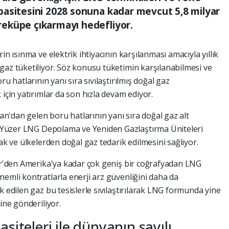
pasitesini 2028 sonuna kadar mevcut 5,8 milyar
eküpe çıkarmayı hedefliyor.
in ısınma ve elektrik ihtiyacının karşılanması amacıyla yıllık
gaz tüketiliyor. Söz konusu tüketimin karşılanabilmesi ve
u hatlarının yanı sıra sıvılaştırılmış doğal gaz
 için yatırımlar da son hızla devam ediyor.
'dan gelen boru hatlarının yanı sıra doğal gaz alt
ki Yüzer LNG Depolama ve Yeniden Gazlaştırma Üniteleri
ak ve ülkelerden doğal gaz tedarik edilmesini sağlıyor.
yir'den Amerika'ya kadar çok geniş bir coğrafyadan LNG
emli kontratlarla enerji arz güvenliğini daha da
k edilen gaz bu tesislerle sıvılaştırılarak LNG formunda yine
ine gönderiliyor.
asiteleri ile dünyanın sayılı