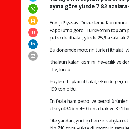
ayına göre yüzde 7,82 azalarak
Enerji Piyasası Düzenleme Kurumunun (
Raporu"na göre, Türkiye'nin toplam p
petrolde ithalat, yüzde 25,9 azalarak 
Bu dönemde motorin türleri ithalatı yü
İthalatın kalan kısmını, havacılık ve den
oluşturdu.
Böylece toplam ithalat, ekimde geçen y
199 ton oldu.
En fazla ham petrol ve petrol ürünleri
ülkeyi 494 bin 430 tonla Irak ve 321 bin
Öte yandan, yurt içi benzin satışları e
bin 710 tona yükseldi, motorin satışla