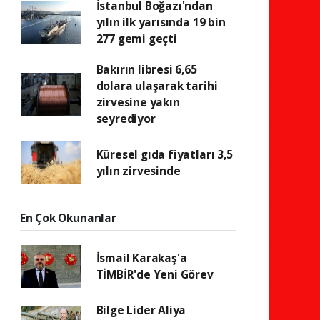
İstanbul Boğazı'ndan
yılın ilk yarısında 19 bin
277 gemi geçti
Bakırın libresi 6,65
dolara ulaşarak tarihi
zirvesine yakın
seyrediyor
Küresel gıda fiyatları 3,5
yılın zirvesinde
En Çok Okunanlar
İsmail Karakaş'a
TİMBİR'de Yeni Görev
Bilge Lider Aliya