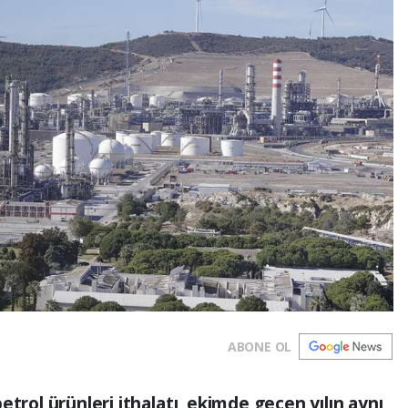
ABONE OL
etrol ürünleri ithalatı, ekimde geçen yılın aynı