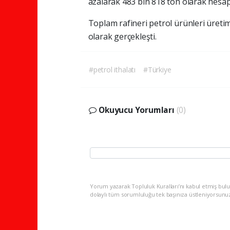
azalarak 483 bin 818 ton olarak hesap
Toplam rafineri petrol ürünleri üretim
olarak gerçekleşti.
#petrol ithalatı
#Türkiye
Okuyucu Yorumları
(0)
Yorum yazarak Topluluk Kuralları’nı kabul etmiş bulu
dolaylı tüm sorumluluğu tek başınıza üstleniyorsunu