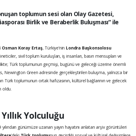
konuşan toplumun sesi olan Olay Gazetesi,
asporası Birlik ve Beraberlik Buluşması” ile
i Osman Koray Ertaş
, Türkiye’nin
Londra Başkonsolosu
öneticiler, sivil toplum kuruluşları, iş insanları, basın mensupları ve
nlikte; Türk toplumunun geçmişi, bugünü ve geleceği üzerine önemli
es, Newington Green adresinde gerçekleştirilen buluşma, yalnızca bir
ayan Türk toplumunun ortak hafızasının, kültürel bağlarının ve gelecek
 oldu.
 Yıllık Yolculuğu
9 yılından günümüze uzanan yayın hayatını anlatan arşiv görüntüleri
iltere
’deki
Türk toplumu
nun geçirdiği sosyal ve kültürel değişimlere