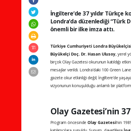
İngiltere’de 37 yıldır Türkçe 
Londra’da düzenlediği “Türk Di
önemli bir ilke imza attı.
Türkiye Cumhuriyeti Londra Büyükelçis
Büyükelçi Doç. Dr. Hasan Ulusoy
, yerel y
birçok Olay Gazetesi okurunun katıldığı etki
mesajlar verildi. Londra’daki 100 Green Lan
gazete okur etkinliği değil; İngiltere’de yaş
vizyonunun konuşulduğu anlamlı bir platform
Olay Gazetesi’nin 37
Program öncesinde
Olay Gazetesi
’nin 198
katılımcılara sunuldu. Sunum, davetlilere
İng