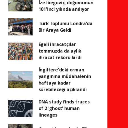
İzetbegoviç, doğumunun
101'inci yılında anılıyor
Türk Toplumu Londra’da
Bir Araya Geldi
Egeli ihracatçılar
temmuzda da aylık
ihracat rekoru kırdı
İngiltere'deki orman
yangınına müdahalenin
haftaya kadar
sürebileceği açıklandı
DNA study finds traces
of 2 'ghost' human
lineages