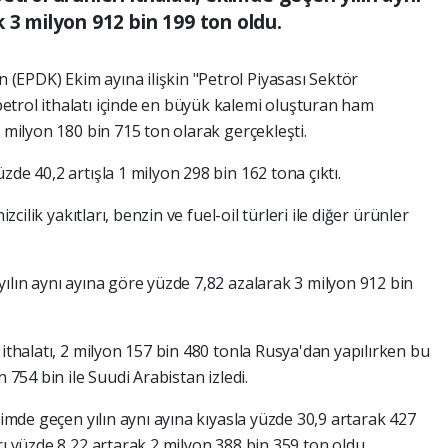
 3 milyon 912 bin 199 ton oldu.
EPDK) Ekim ayına ilişkin "Petrol Piyasası Sektör
etrol ithalatı içinde en büyük kalemi oluşturan ham
2 milyon 180 bin 715 ton olarak gerçekleşti.
zde 40,2 artışla 1 milyon 298 bin 162 tona çıktı.
izcilik yakıtları, benzin ve fuel-oil türleri ile diğer ürünler
ılın aynı ayına göre yüzde 7,82 azalarak 3 milyon 912 bin
 ithalatı, 2 milyon 157 bin 480 tonla Rusya'dan yapılırken bu
 754 bin ile Suudi Arabistan izledi.
kimde geçen yılın aynı ayına kıyasla yüzde 30,9 artarak 427
rı yüzde 8,22 artarak 2 milyon 388 bin 359 ton oldu.