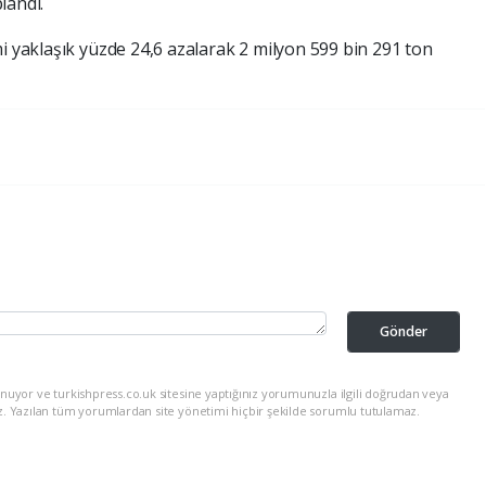
landı.
i yaklaşık yüzde 24,6 azalarak 2 milyon 599 bin 291 ton
Gönder
nuyor ve turkishpress.co.uk sitesine yaptığınız yorumunuzla ilgili doğrudan veya
z. Yazılan tüm yorumlardan site yönetimi hiçbir şekilde sorumlu tutulamaz.