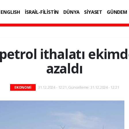
ENGLISH
İSRAİL-FİLİSTİN
DÜNYA
SİYASET
GÜNDEM
IK
TEKNOLOJİ
petrol ithalatı ekim
azaldı
31.12.2024 - 12:21, Güncelleme: 31.12.2024 - 12:21
EKONOMİ