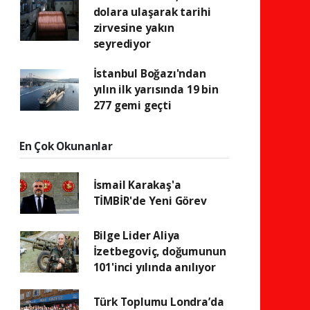
dolara ulaşarak tarihi
zirvesine yakın
seyrediyor
İstanbul Boğazı'ndan
yılın ilk yarısında 19 bin
277 gemi geçti
En Çok Okunanlar
İsmail Karakaş'a
TİMBİR'de Yeni Görev
Bilge Lider Aliya
İzetbegoviç, doğumunun
101'inci yılında anılıyor
Türk Toplumu Londra’da