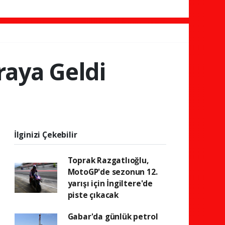
raya Geldi
İlginizi Çekebilir
Toprak Razgatlıoğlu,
MotoGP'de sezonun 12.
yarışı için İngiltere'de
piste çıkacak
Gabar'da günlük petrol