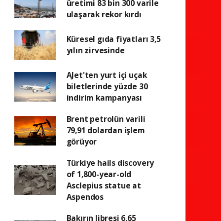
üretimi 83 bin 300 varile
ulaşarak rekor kırdı
Küresel gıda fiyatları 3,5
yılın zirvesinde
AJet'ten yurt içi uçak
biletlerinde yüzde 30
indirim kampanyası
Brent petrolün varili
79,91 dolardan işlem
görüyor
Türkiye hails discovery
of 1,800-year-old
Asclepius statue at
Aspendos
Bakırın libresi 6,65