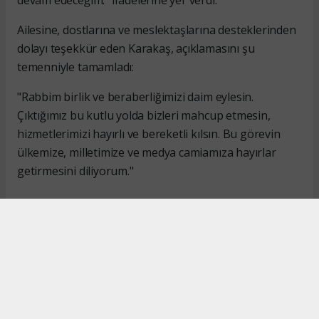
Ailesine, dostlarına ve meslektaşlarına desteklerinden
dolayı teşekkür eden Karakaş, açıklamasını şu
temenniyle tamamladı:
"Rabbim birlik ve beraberliğimizi daim eylesin.
Çıktığımız bu kutlu yolda bizleri mahcup etmesin,
hizmetlerimizi hayırlı ve bereketli kılsın. Bu görevin
ülkemize, milletimize ve medya camiamıza hayırlar
getirmesini diliyorum."
#İsmail Karakaş
#TİMBİR
Okuyucu Yorumları
(0)