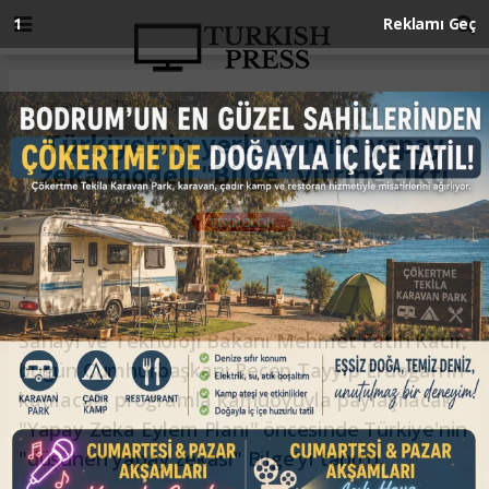
Anasayfa
TEKNOLOJİ
Türkiye'nin yerli ve milli yapay
zeka modeli "Bilge" vitrine çıktı
TEKNOLOJİ
13.06.2026 - 12:51, Güncelleme: 13.06.2026 - 12:51
Sanayi ve Teknoloji Bakanı Mehmet Fatih Kacır,
bugün Cumhurbaşkanı Recep Tayyip Erdoğan'ın
katılacağı programla kamuoyuyla paylaşılacak
"Yapay Zeka Eylem Planı" öncesinde Türkiye'nin
"düşünen yapay zekası" Bilge'yi tanıttı.