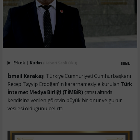
Erkek
|
Kadın
(Haberi Sesli Oku)
İsmail Karakaş
, Türkiye Cumhuriyeti Cumhurbaşkanı
Recep Tayyip Erdoğan'ın kararnamesiyle kurulan
Türk
İnternet Medya Birliği (TİMBİR)
çatısı altında
kendisine verilen görevin büyük bir onur ve gurur
vesilesi olduğunu belirtti.