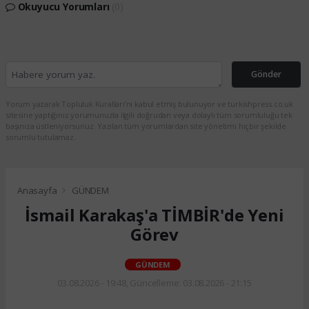
Okuyucu Yorumları
(0)
Gönder
Yorum yazarak Topluluk Kuralları’nı kabul etmiş bulunuyor ve turkishpress.co.uk
sitesine yaptığınız yorumunuzla ilgili doğrudan veya dolaylı tüm sorumluluğu tek
başınıza üstleniyorsunuz. Yazılan tüm yorumlardan site yönetimi hiçbir şekilde
sorumlu tutulamaz.
Anasayfa
GÜNDEM
İsmail Karakaş'a TİMBİR'de Yeni
Görev
GÜNDEM
03.08.2026 - 19:48, Güncelleme: 03.08.2026 - 21:15