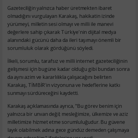
Gazeteciliğin yalnızca haber üretmekten ibaret
olmadığını vurgulayan Karakaş, hakikatin izinde
yürümeyi, milletin sesi olmayı ve milli ile manevi
değerlere sahip çıkarak Türkiye'nin dijital medya
alanındaki gücünü daha da ileri taşımayı önemli bir
sorumluluk olarak gördüğünü söyledi.
İlkeli, sorumlu, tarafsız ve milli internet gazeteciliğinin
gelişmesi için bugüne kadar olduğu gibi bundan sonra
da aynı azim ve kararlılıkla çalışacağını belirten
Karakaş, TİMBİR'in vizyonuna ve hedeflerine katkı
sunmayı sürdüreceğini kaydetti.
Karakaş açıklamasında ayrıca, "Bu görev benim için
yalnızca bir unvan değil; mesleğimize, ülkemize ve aziz
milletimize hizmet etme sorumluluğudur. Bu güvene
layık olabilmek adına gece gündüz demeden çalışmaya
devam edeceğim." ifadelerine yer verdi.