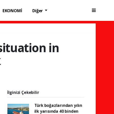
EKONOMİ
Diğer
situation in
k
İlginizi Çekebilir
Türk boğazlarından yılın
ilk yarısında 40 binden