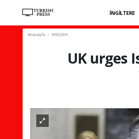
İNGİLTERE
SPOR
SAĞL
Anasayfa
ENGLISH
UK urges Is