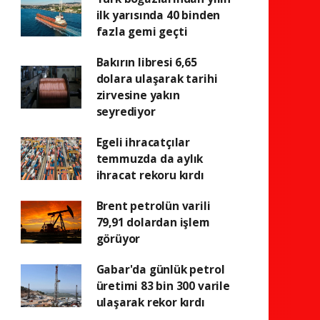
ilk yarısında 40 binden
fazla gemi geçti
Bakırın libresi 6,65
dolara ulaşarak tarihi
zirvesine yakın
seyrediyor
Egeli ihracatçılar
temmuzda da aylık
ihracat rekoru kırdı
Brent petrolün varili
79,91 dolardan işlem
görüyor
Gabar'da günlük petrol
üretimi 83 bin 300 varile
ulaşarak rekor kırdı