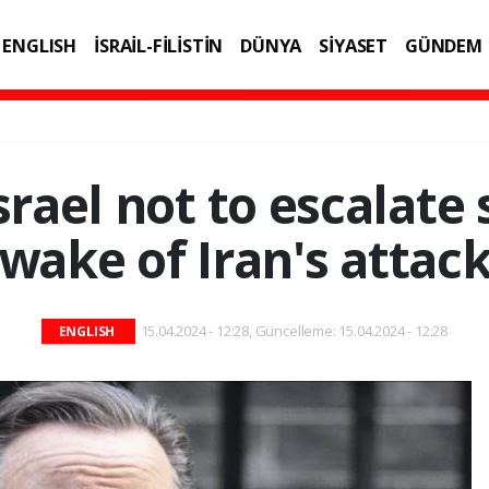
ENGLISH
İSRAİL-FİLİSTİN
DÜNYA
SİYASET
GÜNDEM
IK
TEKNOLOJİ
rael not to escalate 
wake of Iran's attac
15.04.2024 - 12:28, Güncelleme: 15.04.2024 - 12:28
ENGLISH