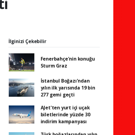
ti
İlginizi Çekebilir
Fenerbahçe'nin konuğu
Sturm Graz
İstanbul Boğazı'ndan
yılın ilk yarısında 19 bin
277 gemi geçti
AJet'ten yurt içi uçak
biletlerinde yüzde 30
indirim kampanyası
Türk boğazlarından yılın