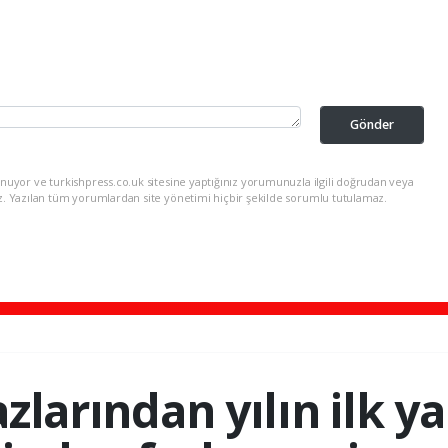
Gönder
nuyor ve turkishpress.co.uk sitesine yaptığınız yorumunuzla ilgili doğrudan veya
z. Yazılan tüm yorumlardan site yönetimi hiçbir şekilde sorumlu tutulamaz.
zlarından yılın ilk ya