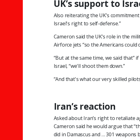
UK’s support to Isra
Also reiterating the UK’s commitment 
Israel's right to self-defense.”
Cameron said the UK’s role in the mil
Airforce jets “so the Americans could 
“But at the same time, we said that” i
Israel, “we'll shoot them down.”
“And that's what our very skilled pilots
Iran’s reaction
Asked about Iran’s right to retaliat
Cameron said he would argue that “th
did in Damascus and … 301 weapons bei