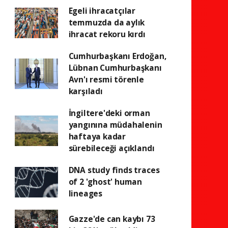
Egeli ihracatçılar
temmuzda da aylık
ihracat rekoru kırdı
Cumhurbaşkanı Erdoğan,
Lübnan Cumhurbaşkanı
Avn'ı resmi törenle
karşıladı
İngiltere'deki orman
yangınına müdahalenin
haftaya kadar
sürebileceği açıklandı
DNA study finds traces
of 2 'ghost' human
lineages
Gazze'de can kaybı 73