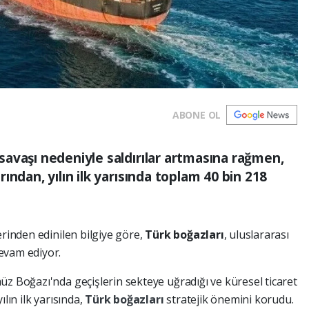
ABONE OL
avaşı nedeniyle saldırılar artmasına rağmen,
ından, yılın ilk yarısında toplam 40 bin 218
erinden edinilen bilgiye göre,
Türk boğazları
, uluslararası
evam ediyor.
üz Boğazı'nda geçişlerin sekteye uğradığı ve küresel ticaret
lın ilk yarısında,
Türk boğazları
stratejik önemini korudu.