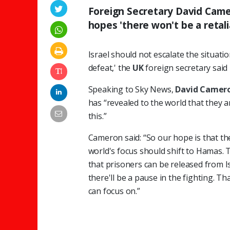
Foreign Secretary David Camero
hopes 'there won't be a retal
Israel should not escalate the situatio
defeat,' the
UK
foreign secretary sai
Speaking to Sky News,
David Camer
has “revealed to the world that they 
this.”
Cameron said: “So our hope is that th
world's focus should shift to Hamas. 
that prisoners can be released from Is
there'll be a pause in the fighting. T
can focus on.”