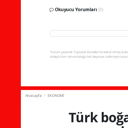
Okuyucu Yorumları
(0)
Yorum yazarak Topluluk Kuralları’nı kabul etmiş bulu
dolaylı tüm sorumluluğu tek başınıza üstleniyorsunu
Anasayfa
EKONOMİ
Türk boğa