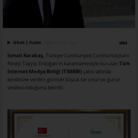
Erkek
|
Kadın
(Haberi Sesli Oku)
İsmail Karakaş
, Türkiye Cumhuriyeti Cumhurbaşkanı
Recep Tayyip Erdoğan'ın kararnamesiyle kurulan
Türk
İnternet Medya Birliği (TİMBİR)
çatısı altında
kendisine verilen görevin büyük bir onur ve gurur
vesilesi olduğunu belirtti.