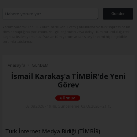
Gönder
Yorum yazarak Topluluk Kuralları’nı kabul etmiş bulunuyor ve turkishpress.co.uk
sitesine yaptığınız yorumunuzla ilgili doğrudan veya dolaylı tüm sorumluluğu tek
başınıza üstleniyorsunuz. Yazılan tüm yorumlardan site yönetimi hiçbir şekilde
sorumlu tutulamaz.
Anasayfa
GÜNDEM
İsmail Karakaş'a TİMBİR'de Yeni
Görev
GÜNDEM
03.08.2026 - 19:48, Güncelleme: 03.08.2026 - 21:15
Türk İnternet Medya Birliği (TİMBİR)