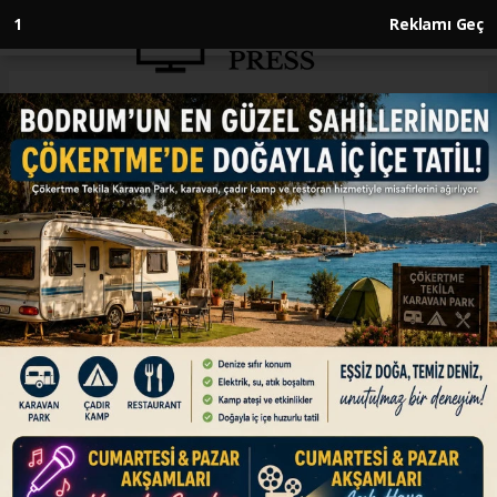
1
Reklamı Geç
Anasayfa
SPOR
Ultra maraton yüzücüsü Aysu
Türkoğlu, Tsugaru Kanalı'nı
geçen en genç Türk oldu
SPOR
04.07.2026 - 14:34, Güncelleme: 04.07.2026 - 14:34
Açık su yüzücüsü 25 yaşındaki Aysu Türkoğlu,
Japonya'daki Tsugaru Kanalı'nı 13 saat 44
dakikada geçerek bu başarıya ulaşan en genç
Türk sporcu oldu.