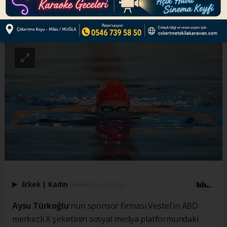
ABONE OL
Erkek
|
Kadın
(Haberi Sesli Oku)
Aysu Türkoğlu
'nun sponsor firması Vestel'in ABD
merkezli X şirketinin sosyal medya platformundaki