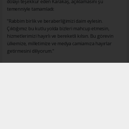
dolayı teşekkür eden Karakaş, açıklamasını şu
temenniyle tamamladı:
"Rabbim birlik ve beraberliğimizi daim eylesin.
Çıktığımız bu kutlu yolda bizleri mahcup etmesin,
hizmetlerimizi hayırlı ve bereketli kılsın. Bu görevin
ülkemize, milletimize ve medya camiamıza hayırlar
getirmesini diliyorum."
#İsmail Karakaş
#TİMBİR
Okuyucu Yorumları
(0)