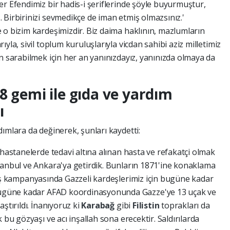
er Efendimiz bir hadis-i şeriflerinde şöyle buyurmuştur,
 Birbirinizi sevmedikçe de iman etmiş olmazsınız.'
 o bizim kardeşimizdir. Biz daima haklının, mazlumların
yla, sivil toplum kuruluşlarıyla vicdan sahibi aziz milletimiz
n sarabilmek için her an yanınızdayız, yanınızda olmaya da
8 gemi ile gıda ve yardım
ı
ımlara da değinerek, şunları kaydetti:
 hastanelerde tedavi altına alınan hasta ve refakatçi olmak
tanbul ve Ankara'ya getirdik. Bunların 1871'ine konaklama
ş kampanyasında Gazzeli kardeşlerimiz için bugüne kadar
 bugüne kadar AFAD koordinasyonunda Gazze'ye 13 uçak ve
ştırıldı. İnanıyoruz ki
Karabağ
gibi
Filistin
toprakları da
 bu gözyaşı ve acı inşallah sona erecektir. Saldırılarda