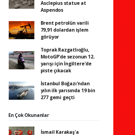
Asclepius statue at
Aspendos
Brent petrolün varili
79,91 dolardan işlem
görüyor
Toprak Razgatlıoğlu,
MotoGP'de sezonun 12.
yarışı için İngiltere'de
piste çıkacak
İstanbul Boğazı'ndan
yılın ilk yarısında 19 bin
277 gemi geçti
En Çok Okunanlar
İsmail Karakaş'a