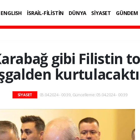
ENGLISH
İSRAİL-FİLİSTİN
DÜNYA
SİYASET
GÜNDEM
IK
TEKNOLOJİ
arabağ gibi Filistin t
işgalden kurtulacaktı
05.04.2024 - 00:39, Güncelleme: 05.04.2024 - 00:39
SİYASET