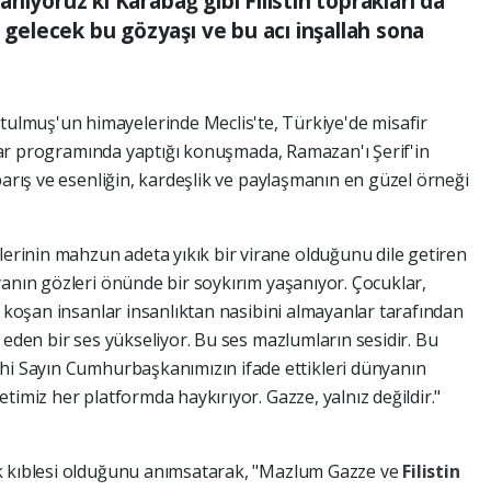
İnanıyoruz ki Karabağ gibi Filistin toprakları da
n gelecek bu gözyaşı ve bu acı inşallah sona
lmuş'un himayelerinde Meclis'te, Türkiye'de misafir
iftar programında yaptığı konuşmada, Ramazan'ı Şerif'in
barış ve esenliğin, kardeşlik ve paylaşmanın en güzel örneği
inin mahzun adeta yıkık bir virane olduğunu dile getiren
yanın gözleri önünde bir soykırım yaşanıyor. Çocuklar,
a koşan insanlar insanlıktan nasibini almayanlar tarafından
 eden bir ses yükseliyor. Bu ses mazlumların sesidir. Bu
hi Sayın Cumhurbaşkanımızın ifade ettikleri dünyanın
timiz her platformda haykırıyor. Gazze, yalnız değildir."
k kıblesi olduğunu anımsatarak, "Mazlum Gazze ve
Filistin