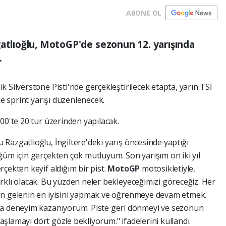
ABONE OL
gatlıoğlu, MotoGP'de sezonun 12. yarışında
.
 Silverstone Pisti'nde gerçekleştirilecek etapta, yarın TSİ
de sprint yarışı düzenlenecek.
00'te 20 tur üzerinden yapılacak.
Razgatlıoğlu, İngiltere'deki yarış öncesinde yaptığı
ğüm için gerçekten çok mutluyum. Son yarışım on iki yıl
çekten keyif aldığım bir pist.
MotoGP
motosikletiyle,
rklı olacak. Bu yüzden neler bekleyeceğimizi göreceğiz. Her
en gelenin en iyisini yapmak ve öğrenmeye devam etmek.
la deneyim kazanıyorum. Piste geri dönmeyi ve sezonun
başlamayı dört gözle bekliyorum." ifadelerini kullandı.