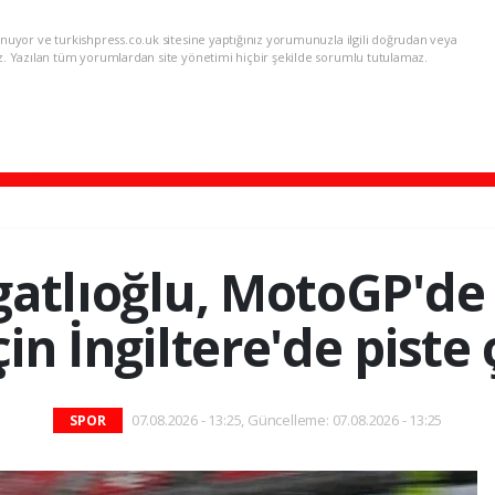
nuyor ve turkishpress.co.uk sitesine yaptığınız yorumunuzla ilgili doğrudan veya
z. Yazılan tüm yorumlardan site yönetimi hiçbir şekilde sorumlu tutulamaz.
atlıoğlu, MotoGP'de
için İngiltere'de piste
07.08.2026 - 13:25, Güncelleme: 07.08.2026 - 13:25
SPOR