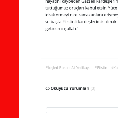
hayatını kaybeden Gazzeli kardeşlerime 
tuttuğumuz oruçları kabul etsin. Yüce ki
idrak etmeyi nice ramazanlara erişme
ve başta Filistinli kardeşlerimiz olma
getirsin inşallah."
#İçişleri Bakanı Ali Yerlikaya
#Filistin
#Ka
Okuyucu Yorumları
(0)