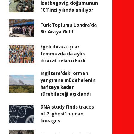
İzetbegoviç, doğumunun
101'inci yılında anılıyor
Türk Toplumu Londra’da
Bir Araya Geldi
Egeli ihracatçılar
temmuzda da aylık
ihracat rekoru kırdı
İngiltere'deki orman
yangınına müdahalenin
haftaya kadar
sürebileceği açıklandı
DNA study finds traces
of 2 'ghost' human
lineages