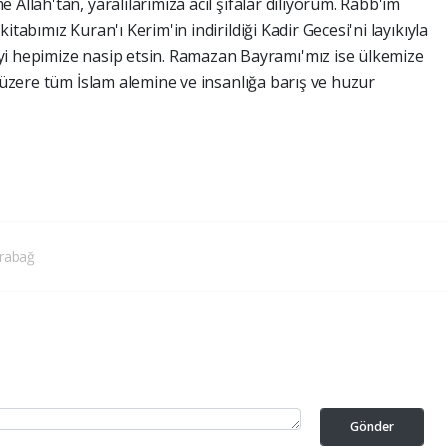
Allah'tan, yaralılarımıza acil şifalar diliyorum. Rabb'im
tabımız Kuran'ı Kerim'in indirildiği Kadir Gecesi'ni layıkıyla
yi hepimize nasip etsin. Ramazan Bayramı'mız ise ülkemize
k üzere tüm İslam alemine ve insanlığa barış ve huzur
rabağ
Gönder