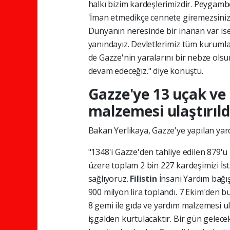
halkı bizim kardeşlerimizdir. Peygamb
'İman etmedikçe cennete giremezsiniz.
Dünyanın neresinde bir inanan var ise
yanındayız. Devletlerimiz tüm kurumları
de Gazze'nin yaralarını bir nebze olsu
devam edeceğiz." diye konuştu.
Gazze'ye 13 uçak ve 
malzemesi ulaştırıld
Bakan Yerlikaya, Gazze'ye yapılan yard
"1348'i Gazze'den tahliye edilen 879'u
üzere toplam 2 bin 227 kardeşimizi İs
sağlıyoruz.
Filistin
İnsani Yardım bağı
900 milyon lira toplandı. 7 Ekim'den
8 gemi ile gıda ve yardım malzemesi ula
işgalden kurtulacaktır. Bir gün gelecek