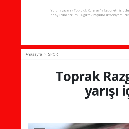
Yorum yazarak Topluluk Kuralları’nı kabul etmiş bulu
dolaylı tüm sorumluluğu tek başınıza üstleniyorsunu
Anasayfa
SPOR
Toprak Razg
yarışı 