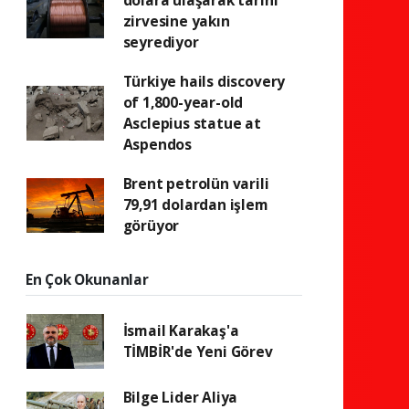
dolara ulaşarak tarihi
zirvesine yakın
seyrediyor
Türkiye hails discovery
of 1,800-year-old
Asclepius statue at
Aspendos
Brent petrolün varili
79,91 dolardan işlem
görüyor
En Çok Okunanlar
İsmail Karakaş'a
TİMBİR'de Yeni Görev
Bilge Lider Aliya