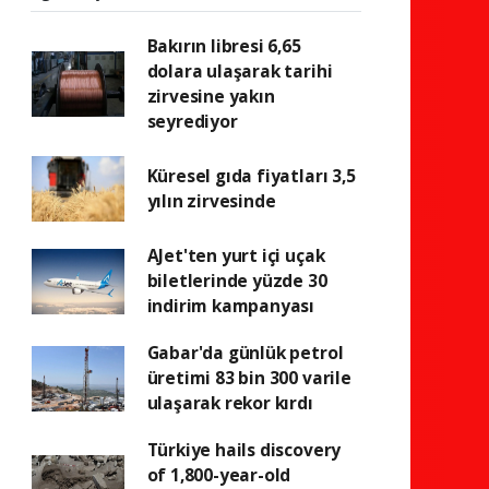
Bakırın libresi 6,65
dolara ulaşarak tarihi
zirvesine yakın
seyrediyor
Küresel gıda fiyatları 3,5
yılın zirvesinde
AJet'ten yurt içi uçak
biletlerinde yüzde 30
indirim kampanyası
Gabar'da günlük petrol
üretimi 83 bin 300 varile
ulaşarak rekor kırdı
Türkiye hails discovery
of 1,800-year-old