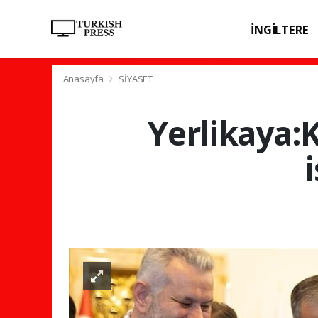
İNGİLTERE
SPOR
SAĞL
Anasayfa
SİYASET
Yerlikaya:K