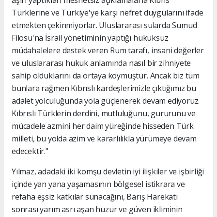
aşırı yaptıkları mesnetsiz açıklamalarla Kıbrıs
Türklerine ve Türkiye'ye karşı nefret duygularını ifade
etmekten çekinmiyorlar. Uluslararası sularda Sumud
Filosu'na İsrail yönetiminin yaptığı hukuksuz
müdahalelere destek veren Rum tarafı, insani değerler
ve uluslararası hukuk anlamında nasıl bir zihniyete
sahip olduklarını da ortaya koymuştur. Ancak biz tüm
bunlara rağmen Kıbrıslı kardeşlerimizle çıktığımız bu
adalet yolculuğunda yola güçlenerek devam ediyoruz.
Kıbrıslı Türklerin derdini, mutluluğunu, gururunu ve
mücadele azmini her daim yüreğinde hisseden Türk
milleti, bu yolda azim ve kararlılıkla yürümeye devam
edecektir."
Yılmaz, adadaki iki komşu devletin iyi ilişkiler ve işbirliği
içinde yan yana yaşamasının bölgesel istikrara ve
refaha eşsiz katkılar sunacağını, Barış Harekatı
sonrası yarım asrı aşan huzur ve güven ikliminin