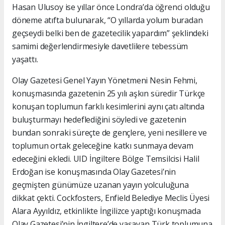
Hasan Ulusoy ise yıllar önce Londra’da öğrenci olduğu
döneme atıfta bulunarak, “O yıllarda yolum buradan
geçseydi belki ben de gazetecilik yapardım” şeklindeki
samimi değerlendirmesiyle davetlilere tebessüm
yaşattı.
Olay Gazetesi Genel Yayın Yönetmeni Nesin Fehmi,
konuşmasında gazetenin 25 yılı aşkın süredir Türkçe
konuşan toplumun farklı kesimlerini aynı çatı altında
buluşturmayı hedeflediğini söyledi ve gazetenin
bundan sonraki süreçte de gençlere, yeni nesillere ve
toplumun ortak geleceğine katkı sunmaya devam
edeceğini ekledi. UID İngiltere Bölge Temsilcisi Halil
Erdoğan ise konuşmasında Olay Gazetesi’nin
geçmişten günümüze uzanan yayın yolculuğuna
dikkat çekti. Cockfosters, Enfield Belediye Meclis Üyesi
Alara Ayyıldız, etkinlikte İngilizce yaptığı konuşmada
Olay Gazetesi’nin İngiltere’de yaşayan Türk toplumuna