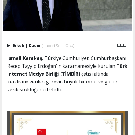
Erkek
|
Kadın
(Haberi Sesli Oku)
İsmail Karakaş
, Türkiye Cumhuriyeti Cumhurbaşkanı
Recep Tayyip Erdoğan'ın kararnamesiyle kurulan
Türk
İnternet Medya Birliği (TİMBİR)
çatısı altında
kendisine verilen görevin büyük bir onur ve gurur
vesilesi olduğunu belirtti.