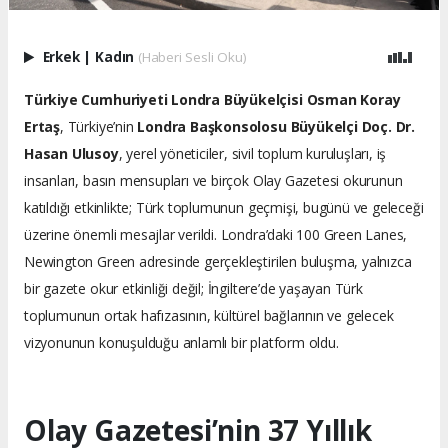
Erkek
|
Kadın
(Haberi Sesli Oku)
Türkiye Cumhuriyeti Londra Büyükelçisi Osman Koray
Ertaş
, Türkiye’nin
Londra Başkonsolosu Büyükelçi Doç. Dr.
Hasan Ulusoy
, yerel yöneticiler, sivil toplum kuruluşları, iş
insanları, basın mensupları ve birçok Olay Gazetesi okurunun
katıldığı etkinlikte; Türk toplumunun geçmişi, bugünü ve geleceği
üzerine önemli mesajlar verildi. Londra’daki 100 Green Lanes,
Newington Green adresinde gerçekleştirilen buluşma, yalnızca
bir gazete okur etkinliği değil; İngiltere’de yaşayan Türk
toplumunun ortak hafızasının, kültürel bağlarının ve gelecek
vizyonunun konuşulduğu anlamlı bir platform oldu.
Olay Gazetesi’nin 37 Yıllık