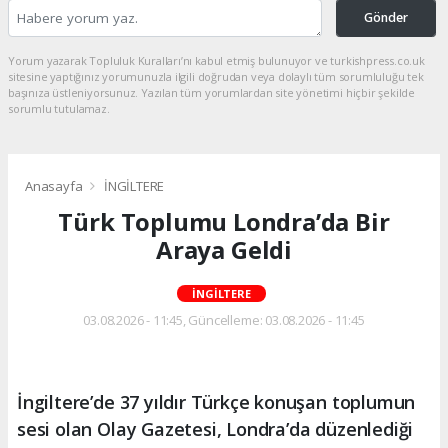
Gönder
Yorum yazarak Topluluk Kuralları’nı kabul etmiş bulunuyor ve turkishpress.co.uk
sitesine yaptığınız yorumunuzla ilgili doğrudan veya dolaylı tüm sorumluluğu tek
başınıza üstleniyorsunuz. Yazılan tüm yorumlardan site yönetimi hiçbir şekilde
sorumlu tutulamaz.
Anasayfa
İNGİLTERE
Türk Toplumu Londra’da Bir
Araya Geldi
İNGİLTERE
03.08.2026 - 11:45, Güncelleme: 03.08.2026 - 11:45
İngiltere’de 37 yıldır Türkçe konuşan toplumun
sesi olan Olay Gazetesi, Londra’da düzenlediği