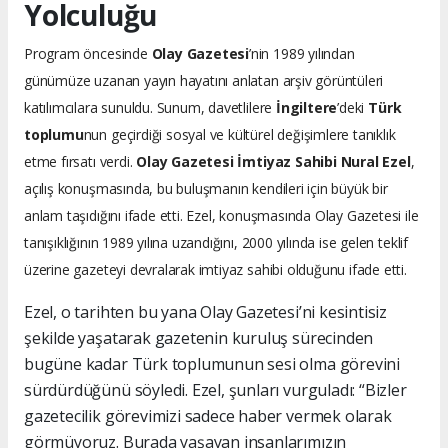
Yolculuğu
Program öncesinde
Olay Gazetesi
’nin 1989 yılından
günümüze uzanan yayın hayatını anlatan arşiv görüntüleri
katılımcılara sunuldu. Sunum, davetlilere
İngiltere
’deki
Türk
toplumu
nun geçirdiği sosyal ve kültürel değişimlere tanıklık
etme fırsatı verdi.
Olay Gazetesi İmtiyaz Sahibi Nural Ezel
,
açılış konuşmasında, bu buluşmanın kendileri için büyük bir
anlam taşıdığını ifade etti. Ezel, konuşmasında Olay Gazetesi ile
tanışıklığının 1989 yılına uzandığını, 2000 yılında ise gelen teklif
üzerine gazeteyi devralarak imtiyaz sahibi olduğunu ifade etti.
Ezel, o tarihten bu yana Olay Gazetesi’ni kesintisiz
şekilde yaşatarak gazetenin kuruluş sürecinden
bugüne kadar Türk toplumunun sesi olma görevini
sürdürdüğünü söyledi. Ezel, şunları vurguladı: “Bizler
gazetecilik görevimizi sadece haber vermek olarak
görmüyoruz. Burada yaşayan insanlarımızın