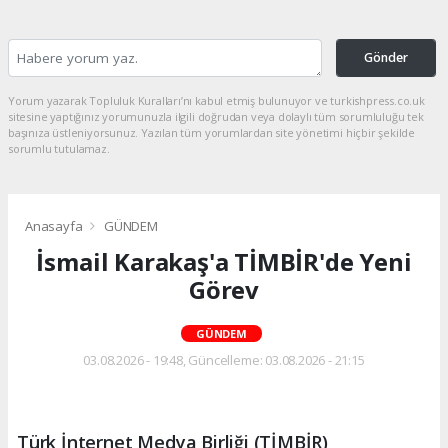
Gönder
Yorum yazarak Topluluk Kuralları’nı kabul etmiş bulunuyor ve turkishpress.co.uk
sitesine yaptığınız yorumunuzla ilgili doğrudan veya dolaylı tüm sorumluluğu tek
başınıza üstleniyorsunuz. Yazılan tüm yorumlardan site yönetimi hiçbir şekilde
sorumlu tutulamaz.
Anasayfa
GÜNDEM
İsmail Karakaş'a TİMBİR'de Yeni
Görev
GÜNDEM
03.08.2026 - 19:48, Güncelleme: 03.08.2026 - 21:15
Türk İnternet Medya Birliği (TİMBİR)