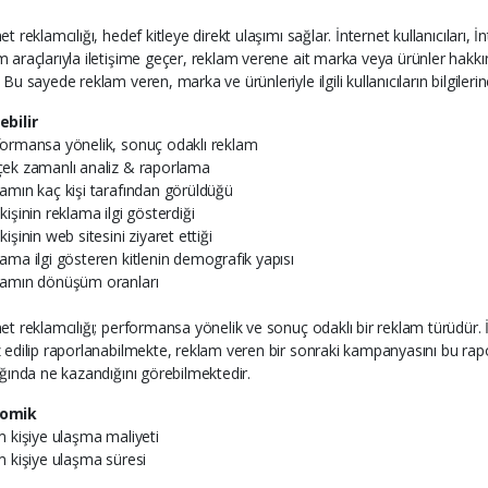
et reklamcılığı, hedef kitleye direkt ulaşımı sağlar. İnternet kullanıcıları, 
m araçlarıyla iletişime geçer, reklam verene ait marka veya ürünler hakkı
 Bu sayede reklam veren, marka ve ürünleriyle ilgili kullanıcıların bilgiler
ebilir
formansa yönelik, sonuç odaklı reklam
çek zamanlı analiz & raporlama
lamın kaç kişi tarafından görüldüğü
kişinin reklama ilgi gösterdiği
kişinin web sitesini ziyaret ettiği
lama ilgi gösteren kitlenin demografik yapısı
lamın dönüşüm oranları
net reklamcılığı; performansa yönelik ve sonuç odaklı bir reklam türüdür. 
z edilip raporlanabilmekte, reklam veren bir sonraki kampanyasını bu rap
lığında ne kazandığını görebilmektedir.
omik
im kişiye ulaşma maliyeti
im kişiye ulaşma süresi