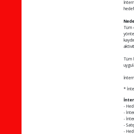
İnter
hedef
Nede
Tüm d
yönte
kaydı
aktiv
Tüm b
uygula
İntern
* İnt
İnter
- Hed
- İnte
- İnte
- Sat
- Hed