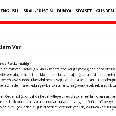
ENGLISH
İSRAİL-FİLİSTİN
DÜNYA
SİYASET
GÜNDEM
IK
TEKNOLOJİ
lam Ver
net Reklamcılığı
e, televizyon, radyo gibi klasik mecralarla karşılaştırıldığında hem ölçü
 kitlelere ulaşabilmesi ile ciddi anlamda avantaj sağlamaktadır. İnterneti
lgiye en kısa sürede ulaşılabilmesini sağlayan bir kitle iletişim aracı oldu
ve hizmetlerinizi en etkin şekilde tanıtmanızı sağlayabilecek reklamcılık tü
net Reklamcılığı; öncelikle hedef kitleye direk ulaşarak reklamcılığın ası
e stratejik önem taşıyacak raporlar sunabilen ve geri dönüşümü belgele
rken bunu çok daha düşük bütçelere çözümleyebilen, oldukça karlı bir yat