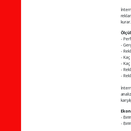
İntern
rekla
kurar.
Ölçül
- Per
- Ger
- Rek
- Kaç 
- Kaç 
- Rek
- Rek
İnter
anali
karşı
Ekon
- Bir
- Bir