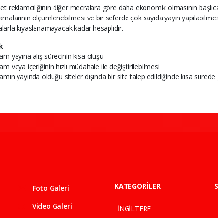
net reklamcılığının diğer mecralara göre daha ekonomik olmasının başlıc
amalarının ölçümlenebilmesi ve bir seferde çok sayıda yayın yapılabilmesi
larla kıyaslanamayacak kadar hesaplıdır.
k
lam yayına alış sürecinin kısa oluşu
am veya içeriğinin hızlı müdahale ile değiştirilebilmesi
lamın yayında olduğu siteler dışında bir site talep edildiğinde kısa sürede 
KATEGORİLER
S
Foto Galeri
Video Galeri
İNGİLTERE