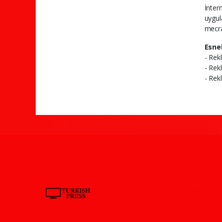
İnter
uygul
mecra
Esne
- Rek
- Rekl
- Rek
Pro-0.023