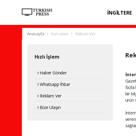
İNGİLTERE
SPOR
SAĞL
Anasayfa
Hızlı İşlem
Reklam Ver
Rek
Hızlı İşlem
Haber Gönder
İnter
Gazet
Whatsapp İhbar
fazla
bir bi
Reklam Ver
ürün 
Bize Ulaşın
İnter
veren
sağla