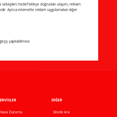
a sebepleri; hedef kitleye doğrudan ulaşım, reklam
dir. Ayrıca internette reklam uygulamaları diğer
geçiş yapılabilmesi
ERVİSLER
DİĞER
Hava Durumu
Sitede Ara