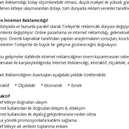
net Reklamcılığı; kolay ölçümlenebilir olması, düşük maliyet ile yüksek g
lenen kitleye ulaşmasından dolayı, tüm dünyada reklam verenler tarafından 
n İnternet Reklamcılığı?
ünyada ve bununla paralel olarak Türkiye’de reklamcılık dünyası değişiyo
mlerini değiştiriyor. Online pazarlama ve internet reklamcılığı, geleneks
rıyor. Önemli kaynaklar tarafından yapılan araştırmaların sonuçları, kısa 
itelerinin Türkiye’de de büyük bir gelişme göstereceğini doğruluyor.
u gelişmeler dahilinde internet reklamcılığının önem kazanmasının sebebi 
maları ile karşılaştırıldığında; İnternet Reklamcılığı, interaktif, ölçülebili
et Reklamcılığının Avantajları aşağıdaki şekilde özetlenebilir:
eraktif * Ölçülebilir * Ekonomik * Esnek
aktif
ef kitleye doğrudan ulaşım
rnet kullanıcıları ile doğrudan iletişim & etkileşim
rnet kullanıcıları ile diyalog geliştirilmesine neden olma
ışa yönelik promosyonlarla katılımı sağlama
ef kitleye ait verilerin toplanma imkanı