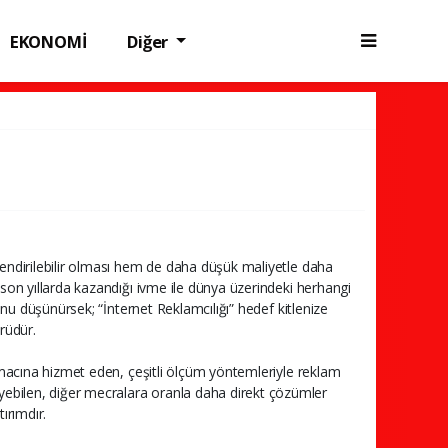
EKONOMİ
Diğer
mlendirilebilir olması hem de daha düşük maliyetle daha
n son yıllarda kazandığı ivme ile dünya üzerindeki herhangi
ğunu düşünürsek; “İnternet Reklamcılığı” hedef kitlenize
rüdür.
l amacına hizmet eden, çeşitli ölçüm yöntemleriyle reklam
yebilen, diğer mecralara oranla daha direkt çözümler
ırımdır.