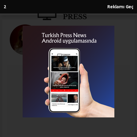
1
Reklamı Geç
Ziya Gündüz
gunduzziya82@gmail.com