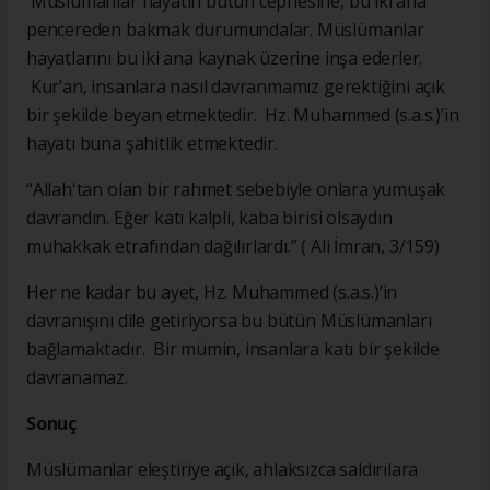
Müslümanlar hayatın bütün cephesine, bu iki ana
pencereden bakmak durumundalar. Müslümanlar
hayatlarını bu iki ana kaynak üzerine inşa ederler.
Kur’an, insanlara nasıl davranmamız gerektiğini açık
bir şekilde beyan etmektedir. Hz. Muhammed (s.a.s.)’in
hayatı buna şahitlik etmektedir.
“Allah'tan olan bir rahmet sebebiyle onlara yumuşak
davrandın. Eğer katı kalpli, kaba birisi olsaydın
muhakkak etrafından dağılırlardı.” ( Ali İmran, 3/159)
Her ne kadar bu ayet, Hz. Muhammed (s.a.s.)’in
davranışını dile getiriyorsa bu bütün Müslümanları
bağlamaktadır. Bir mümin, insanlara katı bir şekilde
davranamaz.
Sonuç
Müslümanlar eleştiriye açık, ahlaksızca saldırılara