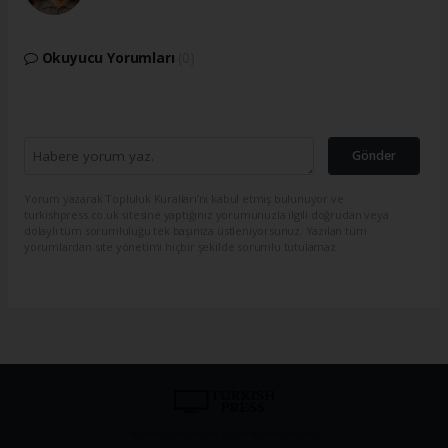
Okuyucu Yorumları
(0)
Gönder
Yorum yazarak Topluluk Kuralları’nı kabul etmiş bulunuyor ve
turkishpress.co.uk sitesine yaptığınız yorumunuzla ilgili doğrudan veya
dolaylı tüm sorumluluğu tek başınıza üstleniyorsunuz. Yazılan tüm
yorumlardan site yönetimi hiçbir şekilde sorumlu tutulamaz.
haber paketi
haber scripti
haber yazılımı