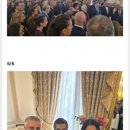
.
6
/6