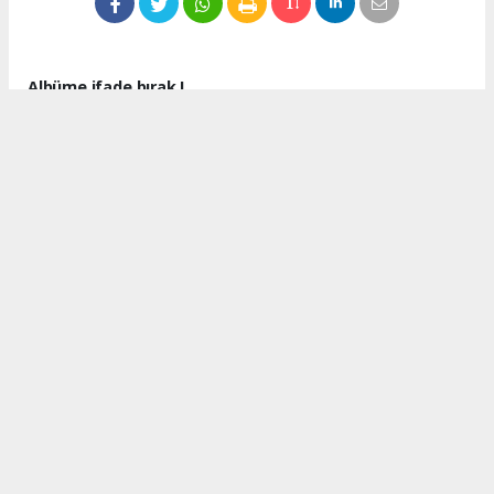
Albüme ifade bırak !
Bu albüme hiç ifade kullanılmamış ilk ifadeyi siz kullanın.
Okuyucu Yorumları
(0)
Gönder
Yorum yazarak Topluluk Kuralları’nı kabul etmiş bulunuyor ve
turkishpress.co.uk sitesine yaptığınız yorumunuzla ilgili doğrudan veya
dolaylı tüm sorumluluğu tek başınıza üstleniyorsunuz. Yazılan tüm
yorumlardan site yönetimi hiçbir şekilde sorumlu tutulamaz.