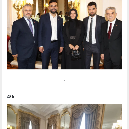
.
4
/6