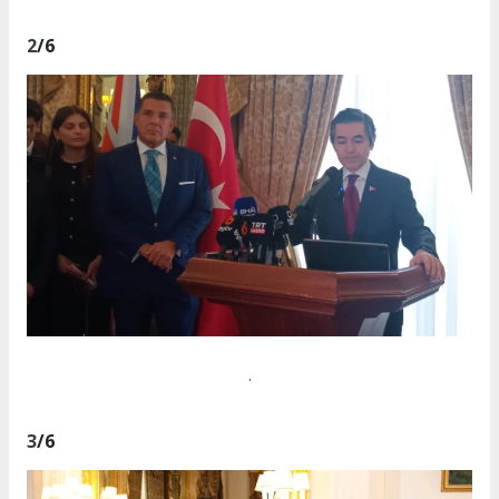
2
/6
.
3
/6