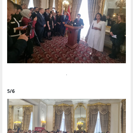
.
5
/6