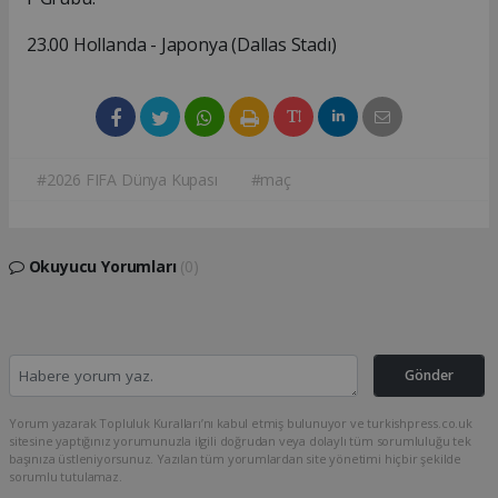
23.00 Hollanda - Japonya (Dallas Stadı)
#2026 FIFA Dünya Kupası
#maç
Okuyucu Yorumları
(0)
Gönder
Yorum yazarak Topluluk Kuralları’nı kabul etmiş bulunuyor ve turkishpress.co.uk
sitesine yaptığınız yorumunuzla ilgili doğrudan veya dolaylı tüm sorumluluğu tek
başınıza üstleniyorsunuz. Yazılan tüm yorumlardan site yönetimi hiçbir şekilde
sorumlu tutulamaz.