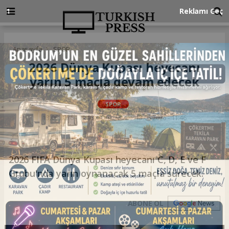
Anasayfa
SPOR
2026 Dünya Kupası heyecanı
yarın 5 maçla devam edecek
SPOR
13.06.2026 - 11:46, Güncelleme: 13.06.2026 - 11:46
2026 FIFA Dünya Kupası heyecanı C, D, E ve F
Grubu'nda yarın oynanacak 5 maçla sürecek.
ABONE OL