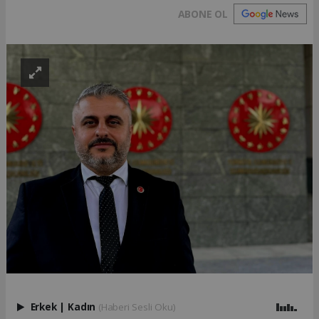
ABONE OL
Erkek
|
Kadın
(Haberi Sesli Oku)