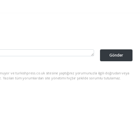
Gönder
nuyor ve turkishpress.co.uk sitesine yaptığınız yorumunuzla ilgili doğrudan veya
z. Yazılan tüm yorumlardan site yönetimi hiçbir şekilde sorumlu tutulamaz.