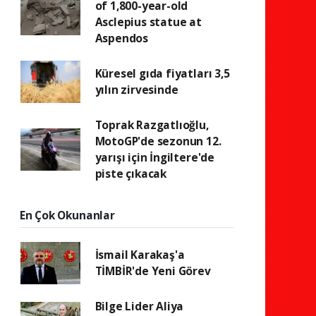
of 1,800-year-old
Asclepius statue at
Aspendos
Küresel gıda fiyatları 3,5
yılın zirvesinde
Toprak Razgatlıoğlu,
MotoGP'de sezonun 12.
yarışı için İngiltere'de
piste çıkacak
En Çok Okunanlar
İsmail Karakaş'a
TİMBİR'de Yeni Görev
Bilge Lider Aliya