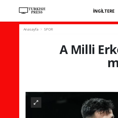
İNGİLTERE
SPOR
SAĞL
Anasayfa
SPOR
A Milli Er
ma