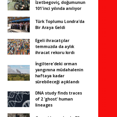
İzetbegoviç, doğumunun
101'inci yılında anılıyor
Türk Toplumu Londra’da
Bir Araya Geldi
Egeli ihracatçılar
temmuzda da aylık
ihracat rekoru kırdı
İngiltere'deki orman
yangınına müdahalenin
haftaya kadar
sürebileceği açıklandı
DNA study finds traces
of 2 'ghost' human
lineages