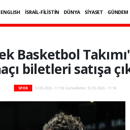
ENGLISH
İSRAİL-FİLİSTİN
DÜNYA
SİYASET
GÜNDEM
IK
TEKNOLOJİ
kek Basketbol Takımı'
çı biletleri satışa çı
12.05.2026 - 11:18, Güncelleme: 12.05.2026 - 11:18
SPOR