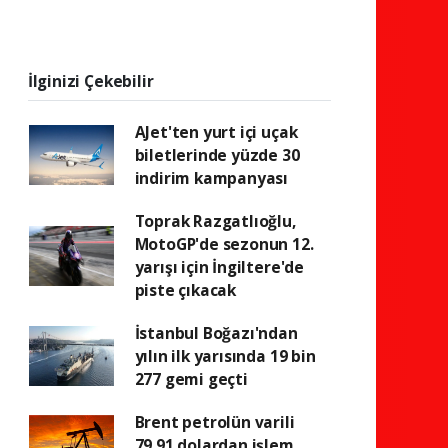
İlginizi Çekebilir
AJet'ten yurt içi uçak
biletlerinde yüzde 30
indirim kampanyası
Toprak Razgatlıoğlu,
MotoGP'de sezonun 12.
yarışı için İngiltere'de
piste çıkacak
İstanbul Boğazı'ndan
yılın ilk yarısında 19 bin
277 gemi geçti
Brent petrolün varili
79,91 dolardan işlem