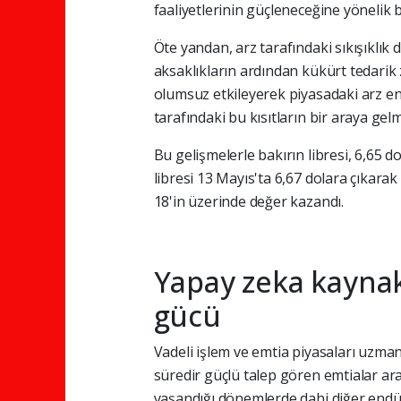
faaliyetlerinin güçleneceğine yönelik be
Öte yandan, arz tarafındaki sıkışıklık
aksaklıkların ardından kükürt tedarik
olumsuz etkileyerek piyasadaki arz end
tarafındaki bu kısıtların bir araya gelm
Bu gelişmelerle bakırın libresi, 6,65 d
libresi 13 Mayıs'ta 6,67 dolara çıkarak
18'in üzerinde değer kazandı.
Yapay zeka kaynakl
gücü
Vadeli işlem ve emtia piyasaları uzma
süredir güçlü talep gören emtialar aras
yaşandığı dönemlerde dahi diğer endüs