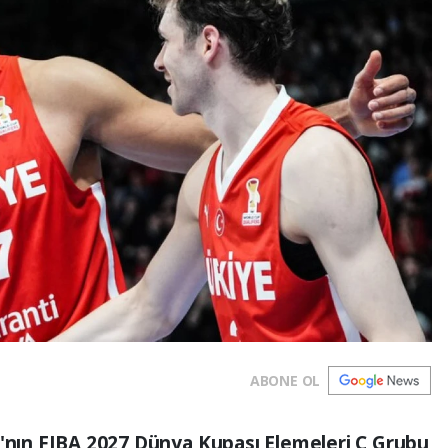
ABONE OL
ı'nın FIBA 2027 Dünya Kupası Elemeleri C Grubu