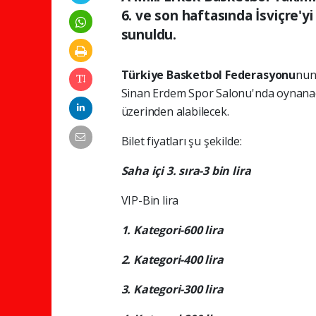
6. ve son haftasında İsviçre'yi
sunuldu.
Türkiye Basketbol Federasyonu
nun
Sinan Erdem Spor Salonu'nda oynanaca
üzerinden alabilecek.
Bilet fiyatları şu şekilde:
Saha içi 3. sıra-3 bin lira
VIP-Bin lira
1. Kategori-600 lira
2. Kategori-400 lira
3. Kategori-300 lira