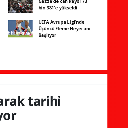
Gazze'de can kaybı 73
bin 381'e yükseldi
UEFA Avrupa Ligi’nde
Üçüncü Eleme Heyecanı
Başlıyor
arak tarihi
yor