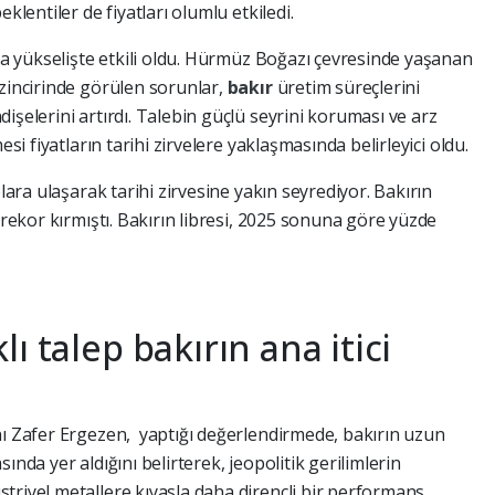
klentiler de fiyatları olumlu etkiledi.
 da yükselişte etkili oldu. Hürmüz Boğazı çevresinde yaşanan
 zincirinde görülen sorunlar,
bakır
üretim süreçlerini
işelerini artırdı. Talebin güçlü seyrini koruması ve arz
esi fiyatların tarihi zirvelere yaklaşmasında belirleyici oldu.
olara ulaşarak tarihi zirvesine yakın seyrediyor. Bakırın
 rekor kırmıştı. Bakırın libresi, 2025 sonuna göre yüzde
ı talep bakırın ana itici
nı Zafer Ergezen, yaptığı değerlendirmede, bakırın uzun
ında yer aldığını belirterek, jeopolitik gerilimlerin
triyel metallere kıyasla daha dirençli bir performans