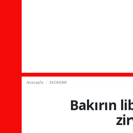
Anasayfa
EKONOMİ
Bakırın li
zi