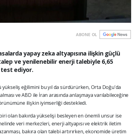
ABONE OL
yasalarda yapay zeka altyapısına ilişkin güçlü
lep ve yenilenebilir enerji talebiyle 6,65
 test ediyor.
lü yükseliş eğilimini bu yıl da sürdürürken, Orta Doğu'da
alması ve ABD ile İran arasında anlaşmaya varılabileceğine
rünümüne ilişkin iyimserliği destekledi.
biri olan bakırda yükselişi besleyen en önemli unsur ise
linde veri merkezleri, enerji altyapısı ve elektrik iletim
kazanması, bakıra olan talebi artırırken, ekonomide üretim