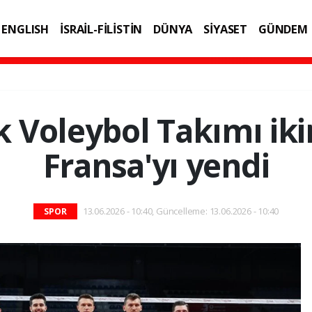
ENGLISH
İSRAİL-FİLİSTİN
DÜNYA
SİYASET
GÜNDEM
IK
TEKNOLOJİ
ek Voleybol Takımı ik
Fransa'yı yendi
13.06.2026 - 10:40, Güncelleme: 13.06.2026 - 10:40
SPOR