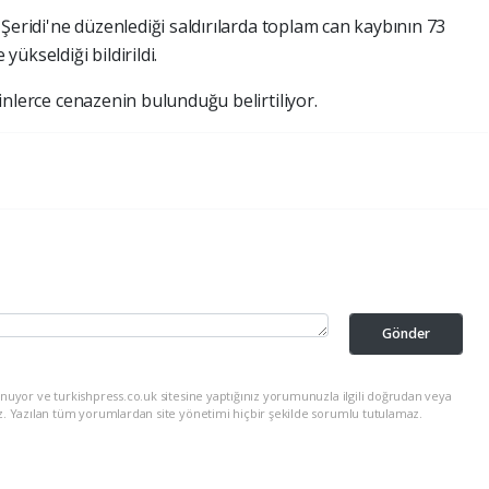
e
Şeridi'ne düzenlediği saldırılarda toplam can kaybının 73
yükseldiği bildirildi.
inlerce cenazenin bulunduğu belirtiliyor.
Gönder
nuyor ve turkishpress.co.uk sitesine yaptığınız yorumunuzla ilgili doğrudan veya
z. Yazılan tüm yorumlardan site yönetimi hiçbir şekilde sorumlu tutulamaz.