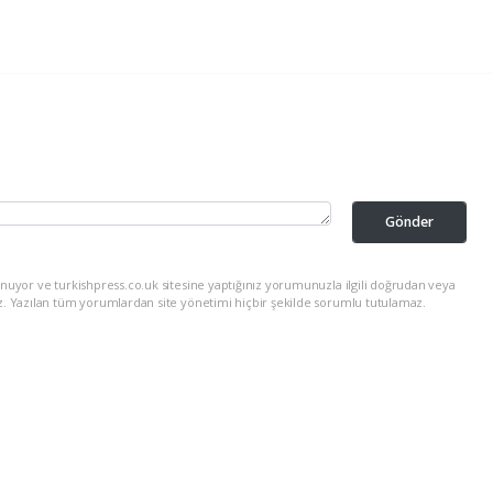
Gönder
nuyor ve turkishpress.co.uk sitesine yaptığınız yorumunuzla ilgili doğrudan veya
z. Yazılan tüm yorumlardan site yönetimi hiçbir şekilde sorumlu tutulamaz.