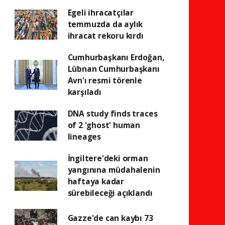
Egeli ihracatçılar
temmuzda da aylık
ihracat rekoru kırdı
Cumhurbaşkanı Erdoğan,
Lübnan Cumhurbaşkanı
Avn'ı resmi törenle
karşıladı
DNA study finds traces
of 2 'ghost' human
lineages
İngiltere'deki orman
yangınına müdahalenin
haftaya kadar
sürebileceği açıklandı
Gazze'de can kaybı 73