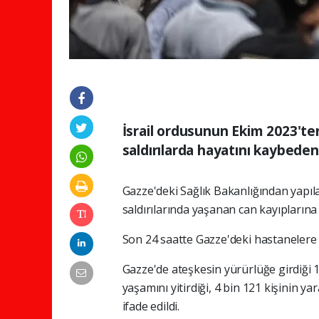
İsrail ordusunun Ekim 2023'te
saldırılarda hayatını kaybedenl
Gazze'deki Sağlık Bakanlığından yapıla
saldırılarında yaşanan can kayıplarına i
Son 24 saatte Gazze'deki hastanelere 4 
Gazze'de ateşkesin yürürlüğe girdiği 10
yaşamını yitirdiği, 4 bin 121 kişinin ya
ifade edildi.