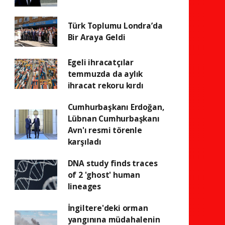
Türk Toplumu Londra’da
Bir Araya Geldi
Egeli ihracatçılar
temmuzda da aylık
ihracat rekoru kırdı
Cumhurbaşkanı Erdoğan,
Lübnan Cumhurbaşkanı
Avn'ı resmi törenle
karşıladı
DNA study finds traces
of 2 'ghost' human
lineages
İngiltere'deki orman
yangınına müdahalenin