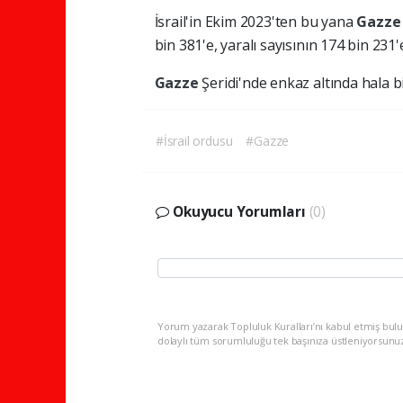
İsrail'in Ekim 2023'ten bu yana
Gazz
bin 381'e, yaralı sayısının 174 bin 231'e 
Gazze
Şeridi'nde enkaz altında hala b
#İsrail ordusu
#Gazze
Okuyucu Yorumları
(0)
Yorum yazarak Topluluk Kuralları’nı kabul etmiş bulu
dolaylı tüm sorumluluğu tek başınıza üstleniyorsunu