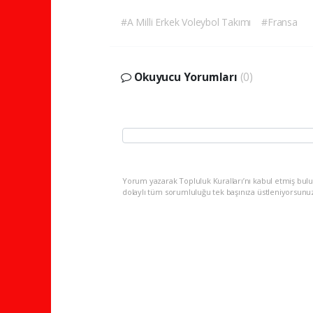
#A Milli Erkek Voleybol Takımı
#Fransa
Okuyucu Yorumları
(0)
Yorum yazarak Topluluk Kuralları’nı kabul etmiş bulu
dolaylı tüm sorumluluğu tek başınıza üstleniyorsunu