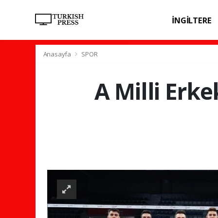
İNGİLTERE
SPOR
SAĞL
Anasayfa
SPOR
A Milli Erk