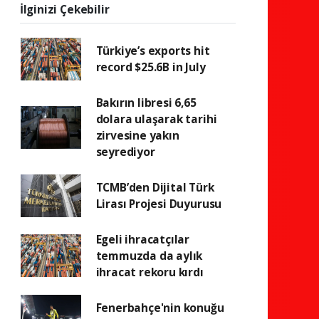
İlginizi Çekebilir
Türkiye’s exports hit
record $25.6B in July
Bakırın libresi 6,65
dolara ulaşarak tarihi
zirvesine yakın
seyrediyor
TCMB’den Dijital Türk
Lirası Projesi Duyurusu
Egeli ihracatçılar
temmuzda da aylık
ihracat rekoru kırdı
Fenerbahçe'nin konuğu