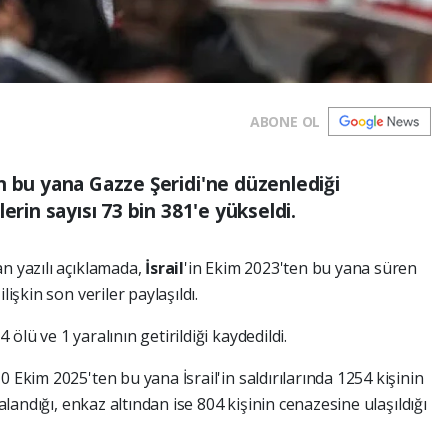
ABONE OL
n bu yana Gazze Şeridi'ne düzenlediği
erin sayısı 73 bin 381'e yükseldi.
n yazılı açıklamada,
İsrail
'in Ekim 2023'ten bu yana süren
lişkin son veriler paylaşıldı.
ölü ve 1 yaralının getirildiği kaydedildi.
 Ekim 2025'ten bu yana İsrail'in saldırılarında 1254 kişinin
ralandığı, enkaz altından ise 804 kişinin cenazesine ulaşıldığı