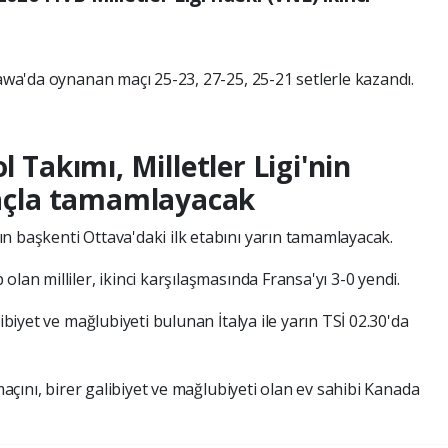
tawa'da oynanan maçı 25-23, 27-25, 25-21 setlerle kazandı.
l Takımı, Milletler Ligi'nin
 maçla tamamlayacak
n başkenti Ottava'daki ilk etabını yarın tamamlayacak.
lan milliler, ikinci karşılaşmasında Fransa'yı 3-0 yendi.
libiyet ve mağlubiyeti bulunan İtalya ile yarın TSİ 02.30'da
 maçını, birer galibiyet ve mağlubiyeti olan ev sahibi Kanada