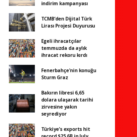
indirim kampanyası
TCMB’den Dijital Türk
Lirası Projesi Duyurusu
Egeli ihracatçılar
temmuzda da aylık
ihracat rekoru kırdı
Fenerbahçe'nin konuğu
Sturm Graz
Bakırın libresi 6,65
dolara ulaşarak tarihi
zirvesine yakın
seyrediyor
Türkiye’s exports hit
record $25.6B in July