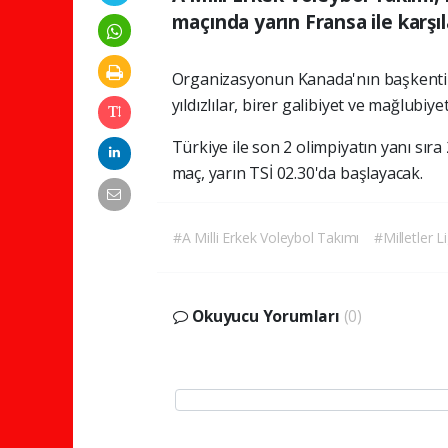
maçında yarın Fransa ile karşı
Organizasyonun Kanada'nın başkenti Ot
yıldızlılar, birer galibiyet ve mağlubi
Türkiye ile son 2 olimpiyatın yanı sı
maç, yarın TSİ 02.30'da başlayacak.
#A Milli Erkek Voleybol Takımı
#Milletler Li
Okuyucu Yorumları
(0)