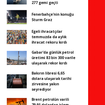
277 gemi geçti
Fenerbahçe'nin konuğu
Sturm Graz
Egeli ihracatçılar
temmuzda da aylık
ihracat rekoru kırdı
Gabar'da günlük petrol
üretimi 83 bin 300 varile
ulaşarak rekor kırdı
Bakırın libresi 6,65
dolara ulaşarak tarihi
zirvesine yakın
seyrediyor
Brent petrolün varili
79,91 dolardan işlem