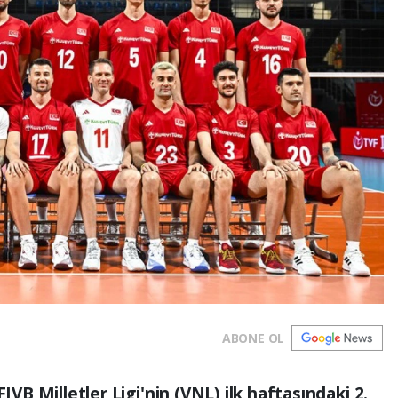
ABONE OL
IVB Milletler Ligi'nin (VNL) ilk haftasındaki 2.