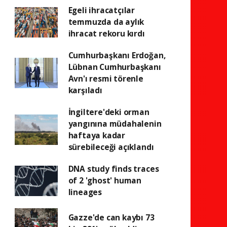
Egeli ihracatçılar
temmuzda da aylık
ihracat rekoru kırdı
Cumhurbaşkanı Erdoğan,
Lübnan Cumhurbaşkanı
Avn'ı resmi törenle
karşıladı
İngiltere'deki orman
yangınına müdahalenin
haftaya kadar
sürebileceği açıklandı
DNA study finds traces
of 2 'ghost' human
lineages
Gazze'de can kaybı 73