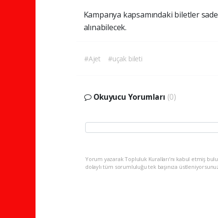
Kampanya kapsamındaki biletler sadec
alınabilecek.
#Ajet
#uçak bileti
Okuyucu Yorumları
(0)
Yorum yazarak Topluluk Kuralları’nı kabul etmiş bulu
dolaylı tüm sorumluluğu tek başınıza üstleniyorsunu