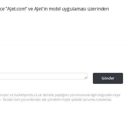
e "AJet.com" ve AJet'in mobil uygulaması üzerinden
Gönder
nuyor ve turkishpress.co.uk sitesine yaptığınız yorumunuzla ilgili doğrudan veya
z. Yazılan tüm yorumlardan site yönetimi hiçbir şekilde sorumlu tutulamaz.