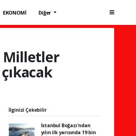
EKONOMİ
Diğer
 Milletler
a çıkacak
İlginizi Çekebilir
İstanbul Boğazı'ndan
yılın ilk yarısında 19 bin