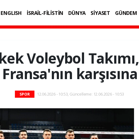
ENGLISH
İSRAİL-FİLİSTİN
DÜNYA
SİYASET
GÜNDEM
IK
TEKNOLOJİ
rkek Voleybol Takımı,
 Fransa'nın karşısın
12.06.2026 - 10:53, Güncelleme: 12.06.2026 - 10:53
SPOR