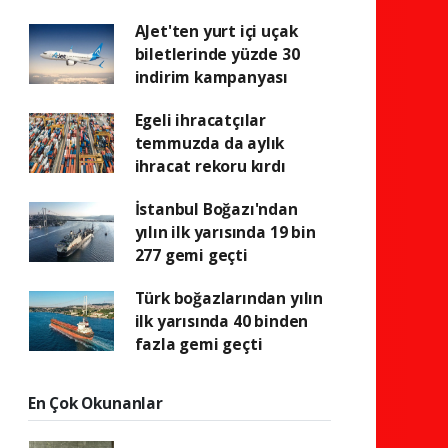
AJet'ten yurt içi uçak
biletlerinde yüzde 30
indirim kampanyası
Egeli ihracatçılar
temmuzda da aylık
ihracat rekoru kırdı
İstanbul Boğazı'ndan
yılın ilk yarısında 19 bin
277 gemi geçti
Türk boğazlarından yılın
ilk yarısında 40 binden
fazla gemi geçti
En Çok Okunanlar