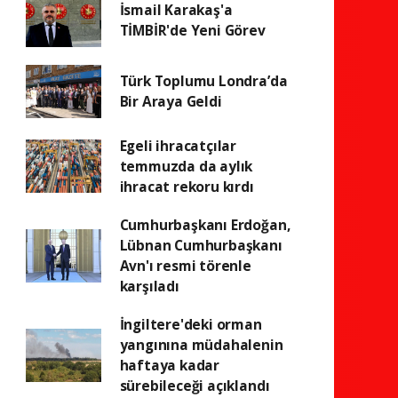
İsmail Karakaş'a
TİMBİR'de Yeni Görev
Türk Toplumu Londra’da
Bir Araya Geldi
Egeli ihracatçılar
temmuzda da aylık
ihracat rekoru kırdı
Cumhurbaşkanı Erdoğan,
Lübnan Cumhurbaşkanı
Avn'ı resmi törenle
karşıladı
İngiltere'deki orman
yangınına müdahalenin
haftaya kadar
sürebileceği açıklandı