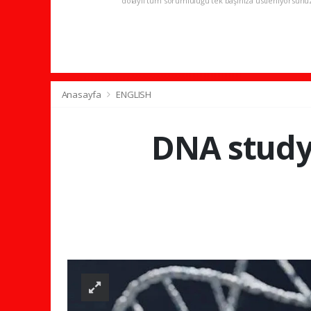
dolaylı tüm sorumluluğu tek başınıza üstleniyorsunu
Anasayfa
ENGLISH
DNA study 