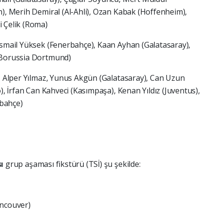
n), Merih Demiral (Al-Ahli), Ozan Kabak (Hoffenheim),
i Çelik (Roma)
İsmail Yüksek (Fenerbahçe), Kaan Ayhan (Galatasaray),
 (Borussia Dortmund)
ış Alper Yılmaz, Yunus Akgün (Galatasaray), Can Uzun
), İrfan Can Kahveci (Kasımpaşa), Kenan Yıldız (Juventus),
bahçe)
sı
grup aşaması fikstürü (TSİ) şu şekilde:
ancouver)