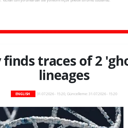
z. Yazılan tüm yorumlardan site yönetimi hiçbir şekilde sorumlu tutulamaz.
finds traces of 2 'g
lineages
31.07.2026 - 15:20, Güncelleme: 31.07.2026 - 15:20
ENGLISH