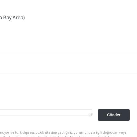
o Bay Area)
Gönder
nuyor ve turkishpress.co.uk sitesine yaptığınız yorumunuzla ilgili doğrudan veya