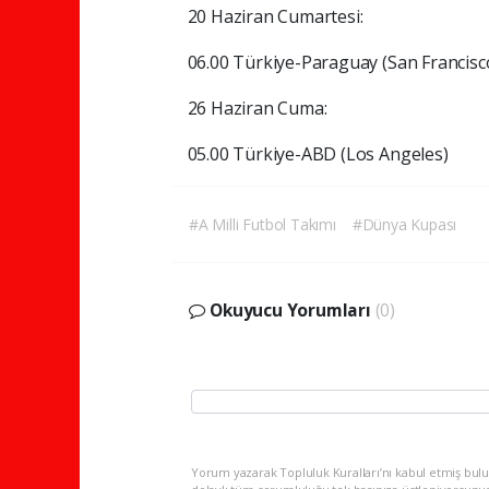
20 Haziran Cumartesi:
06.00 Türkiye-Paraguay (San Francisc
26 Haziran Cuma:
05.00 Türkiye-ABD (Los Angeles)
#A Milli Futbol Takımı
#Dünya Kupası
Okuyucu Yorumları
(0)
Yorum yazarak Topluluk Kuralları’nı kabul etmiş bulu