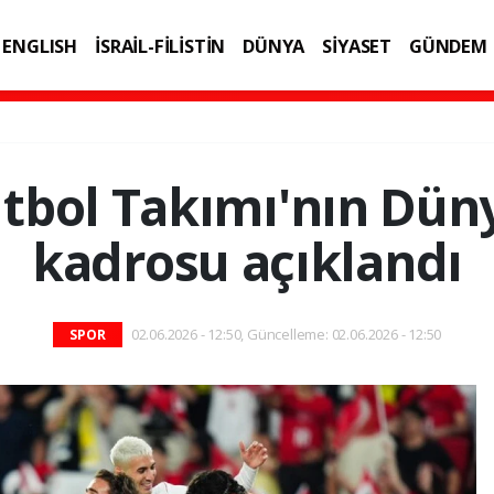
ENGLISH
İSRAİL-FİLİSTİN
DÜNYA
SİYASET
GÜNDEM
IK
TEKNOLOJİ
Futbol Takımı'nın Dün
kadrosu açıklandı
02.06.2026 - 12:50, Güncelleme: 02.06.2026 - 12:50
SPOR