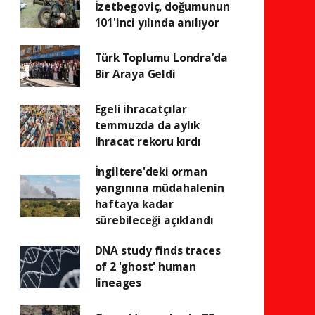
İzetbegoviç, doğumunun
101'inci yılında anılıyor
Türk Toplumu Londra’da
Bir Araya Geldi
Egeli ihracatçılar
temmuzda da aylık
ihracat rekoru kırdı
İngiltere'deki orman
yangınına müdahalenin
haftaya kadar
sürebileceği açıklandı
DNA study finds traces
of 2 'ghost' human
lineages