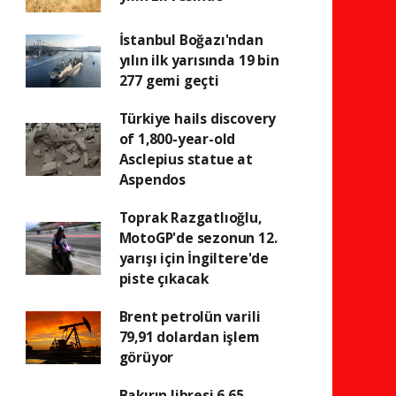
İstanbul Boğazı'ndan
yılın ilk yarısında 19 bin
277 gemi geçti
Türkiye hails discovery
of 1,800-year-old
Asclepius statue at
Aspendos
Toprak Razgatlıoğlu,
MotoGP'de sezonun 12.
yarışı için İngiltere'de
piste çıkacak
Brent petrolün varili
79,91 dolardan işlem
görüyor
Bakırın libresi 6,65