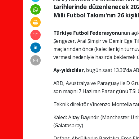
tarihlerinde düzenlenecek 2
Milli Futbol Takımı'nın 26 kişil
Türkiye Futbol Federasyonu
nun açı
Şengezer, Aral Şimşir ve Demir Ege T
maçlarından önce (kaleciler için turn
vermesi nedeniyle hazırda beklemek ü
Ay-yıldızlılar
, bugün saat 13.30'da AB
ABD, Avustralya ve Paraguay ile D Gru
son maçını 7 Haziran Pazar günü TSİ 0
Teknik direktör Vincenzo Montella ta
Kaleci: Altay Bayındır (Manchester Un
(Galatasaray)
Defans: Abdülkerim Bardakcı, Eren El