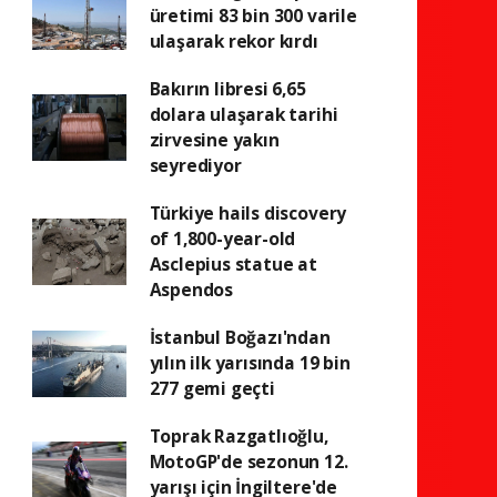
üretimi 83 bin 300 varile
ulaşarak rekor kırdı
Bakırın libresi 6,65
dolara ulaşarak tarihi
zirvesine yakın
seyrediyor
Türkiye hails discovery
of 1,800-year-old
Asclepius statue at
Aspendos
İstanbul Boğazı'ndan
yılın ilk yarısında 19 bin
277 gemi geçti
Toprak Razgatlıoğlu,
MotoGP'de sezonun 12.
yarışı için İngiltere'de