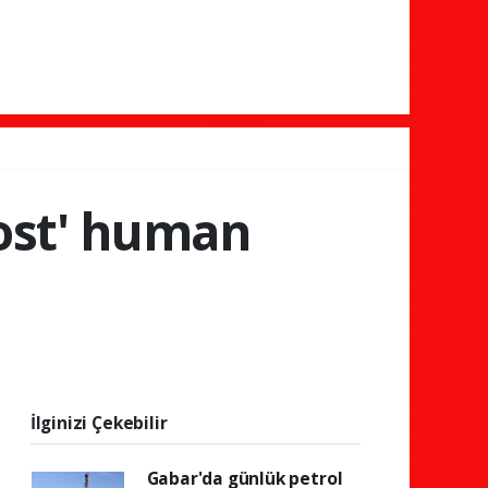
host' human
İlginizi Çekebilir
Gabar'da günlük petrol