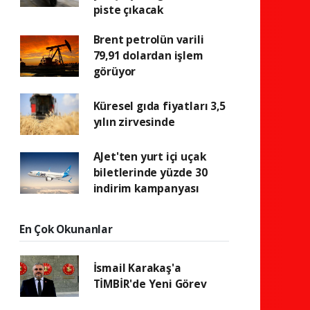
piste çıkacak
Brent petrolün varili
79,91 dolardan işlem
görüyor
Küresel gıda fiyatları 3,5
yılın zirvesinde
AJet'ten yurt içi uçak
biletlerinde yüzde 30
indirim kampanyası
En Çok Okunanlar
İsmail Karakaş'a
TİMBİR'de Yeni Görev