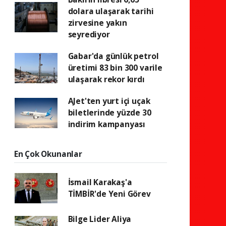
dolara ulaşarak tarihi
zirvesine yakın
seyrediyor
Gabar'da günlük petrol
üretimi 83 bin 300 varile
ulaşarak rekor kırdı
AJet'ten yurt içi uçak
biletlerinde yüzde 30
indirim kampanyası
En Çok Okunanlar
İsmail Karakaş'a
TİMBİR'de Yeni Görev
Bilge Lider Aliya