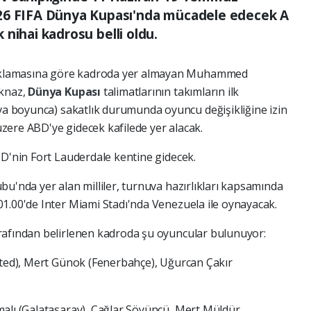
026 FIFA Dünya Kupası'nda mücadele edecek A
ik nihai kadrosu belli oldu.
klamasına göre kadroda yer almayan Muhammed
ıknaz,
Dünya Kupası
talimatlarının takımların ilk
uva boyunca) sakatlık durumunda oyuncu değişikliğine izin
zere ABD'ye gidecek kafilede yer alacak.
D'nin Fort Lauderdale kentine gidecek.
bu'nda yer alan milliler, turnuva hazırlıkları kapsamında
1.00'de Inter Miami Stadı'nda Venezuela ile oynayacak.
rafından belirlenen kadroda şu oyuncular bulunuyor:
ited), Mert Günok (Fenerbahçe), Uğurcan Çakır
malı (Galatasaray), Çağlar Söyüncü, Mert Müldür