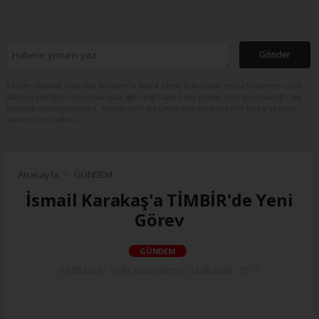
Gönder
Yorum yazarak Topluluk Kuralları’nı kabul etmiş bulunuyor ve turkishpress.co.uk
sitesine yaptığınız yorumunuzla ilgili doğrudan veya dolaylı tüm sorumluluğu tek
başınıza üstleniyorsunuz. Yazılan tüm yorumlardan site yönetimi hiçbir şekilde
sorumlu tutulamaz.
Anasayfa
GÜNDEM
İsmail Karakaş'a TİMBİR'de Yeni
Görev
GÜNDEM
03.08.2026 - 19:48, Güncelleme: 03.08.2026 - 21:15