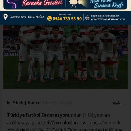
ABONE OL
Erkek
|
Kadın
(Haberi Sesli Oku)
Türkiye Futbol Federasyonu
ndan (TFF) yapılan
açıklamaya göre, FIFA'nın uluslararası maç takviminde
gittiği değişiklikle, 21 Eylül-6 Ekim aralığındaki milli maç