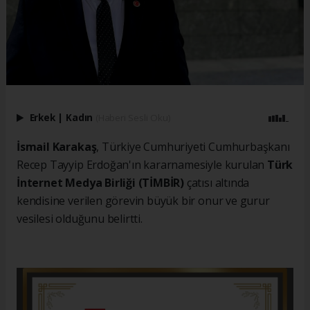
Erkek
|
Kadın
(Haberi Sesli Oku)
İsmail Karakaş
, Türkiye Cumhuriyeti Cumhurbaşkanı
Recep Tayyip Erdoğan'ın kararnamesiyle kurulan
Türk
İnternet Medya Birliği (TİMBİR)
çatısı altında
kendisine verilen görevin büyük bir onur ve gurur
vesilesi olduğunu belirtti.