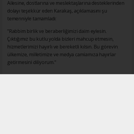
Ailesine, dostlarına ve meslektaşlarına desteklerinden
dolayı teşekkür eden Karakaş, açıklamasını şu
temenniyle tamamladı:
"Rabbim birlik ve beraberliğimizi daim eylesin.
Çıktığımız bu kutlu yolda bizleri mahcup etmesin,
hizmetlerimizi hayırlı ve bereketli kılsın. Bu görevin
ülkemize, milletimize ve medya camiamıza hayırlar
getirmesini diliyorum."
#İsmail Karakaş
#TİMBİR
Okuyucu Yorumları
(0)