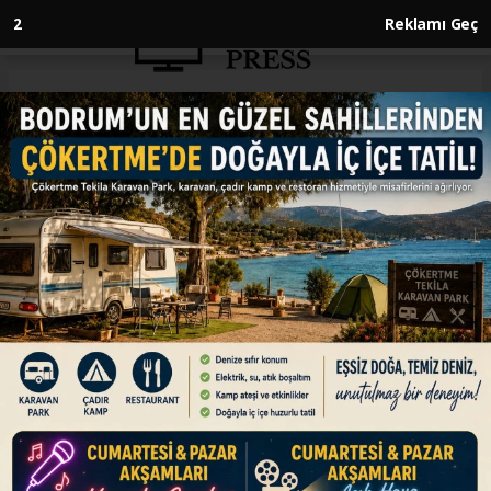
1
Reklamı Geç
Anasayfa
SPOR
A Milli Takım'ın UEFA Uluslar
Ligi'nde maçlarını oynayacağı
statlar belli oldu
SPOR
01.07.2026 - 14:28, Güncelleme: 01.07.2026 - 14:28
A Milli Futbol Takımı'nın UEFA Uluslar A Ligi'nde
Fransa, İtalya ve Belçika ile eylül-ekim
döneminde yapacağı maçların statları açıklandı.