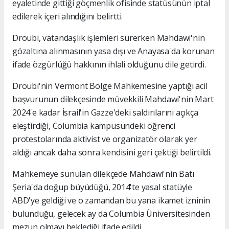
eyaletinde gittiği göçmenlik ofisinde statüsünün iptal
edilerek içeri alındığını belirtti.
Droubi, vatandaşlık işlemleri sürerken Mahdawi'nin
gözaltına alınmasının yasa dışı ve Anayasa'da korunan
ifade özgürlüğü hakkının ihlali olduğunu dile getirdi.
Droubi'nin Vermont Bölge Mahkemesine yaptığı acil
başvurunun dilekçesinde müvekkili Mahdawi'nin Mart
2024'e kadar İsrail'in Gazze'deki saldırılarını açıkça
eleştirdiği, Columbia kampüsündeki öğrenci
protestolarında aktivist ve organizatör olarak yer
aldığı ancak daha sonra kendisini geri çektiği belirtildi.
Mahkemeye sunulan dilekçede Mahdawi'nin Batı
Şeria'da doğup büyüdüğü, 2014'te yasal statüyle
ABD'ye geldiği ve o zamandan bu yana ikamet izninin
bulunduğu, gelecek ay da Columbia Üniversitesinden
mezun olmayı beklediği ifade edildi.