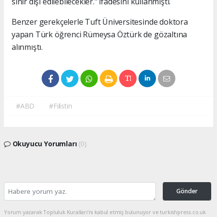
sınır dışı edilebilecekler." ifadesini kullanmıştı.
Benzer gerekçelerle Tuft Üniversitesinde doktora
yapan Türk öğrenci Rümeysa Öztürk de gözaltına
alınmıştı.
#ABD
#Filistin
Okuyucu Yorumları
(0)
Gönder
Yorum yazarak Topluluk Kuralları’nı kabul etmiş bulunuyor ve turkishpress.co.uk