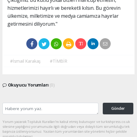
Çıktığımız bu kutlu yolda bizleri mahcup etmesin,
hizmetlerimizi hayırlı ve bereketli kılsın. Bu görevin
ülkemize, milletimize ve medya camiamıza hayırlar
getirmesini diliyorum."
#İsmail Karakaş
#TİMBİR
Okuyucu Yorumları
(0)
Gönder
Yorum yazarak Topluluk Kuralları’nı kabul etmiş bulunuyor ve turkishpress.co.uk
sitesine yaptığınız yorumunuzla ilgili doğrudan veya dolaylı tüm sorumluluğu tek
başınıza üstleniyorsunuz. Yazılan tüm yorumlardan site yönetimi hiçbir şekilde
sorumlu tutulamaz.