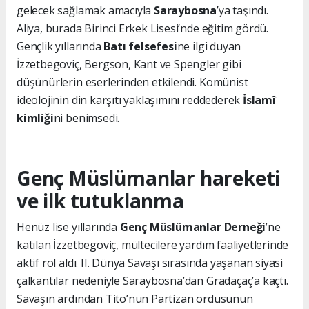
gelecek sağlamak amacıyla
Saraybosna
’ya taşındı.
Aliya, burada Birinci Erkek Lisesi’nde eğitim gördü.
Gençlik yıllarında
Batı felsefesi
ne ilgi duyan
İzzetbegoviç, Bergson, Kant ve Spengler gibi
düşünürlerin eserlerinden etkilendi. Komünist
ideolojinin din karşıtı yaklaşımını reddederek
İslamî
kimliği
ni benimsedi.
Genç Müslümanlar hareketi
ve ilk tutuklanma
Henüz lise yıllarında
Genç Müslümanlar Derneği
’ne
katılan İzzetbegoviç, mültecilere yardım faaliyetlerinde
aktif rol aldı. II. Dünya Savaşı sırasında yaşanan siyasi
çalkantılar nedeniyle Saraybosna’dan Gradaçaç’a kaçtı.
Savaşın ardından Tito’nun Partizan ordusunun