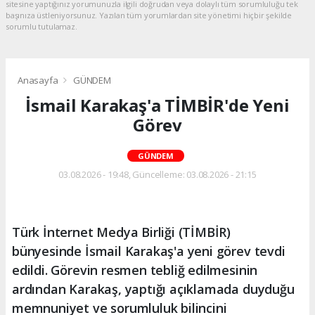
sitesine yaptığınız yorumunuzla ilgili doğrudan veya dolaylı tüm sorumluluğu tek
başınıza üstleniyorsunuz. Yazılan tüm yorumlardan site yönetimi hiçbir şekilde
sorumlu tutulamaz.
Anasayfa
GÜNDEM
İsmail Karakaş'a TİMBİR'de Yeni
Görev
GÜNDEM
03.08.2026 - 19:48, Güncelleme: 03.08.2026 - 21:15
Türk İnternet Medya Birliği (TİMBİR)
bünyesinde İsmail Karakaş'a yeni görev tevdi
edildi. Görevin resmen tebliğ edilmesinin
ardından Karakaş, yaptığı açıklamada duyduğu
memnuniyet ve sorumluluk bilincini