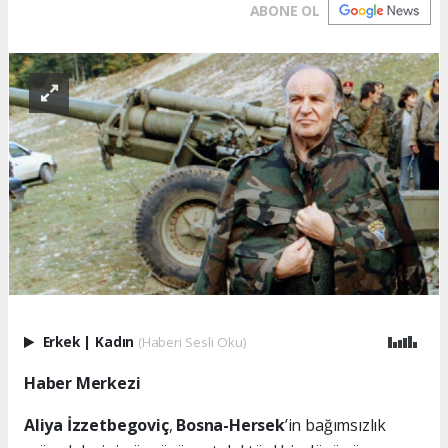
ABONE OL
Erkek
|
Kadın
(Haberi Sesli Oku)
Haber Merkezi
Aliya İzzetbegoviç
,
Bosna-Hersek
’in bağımsızlık