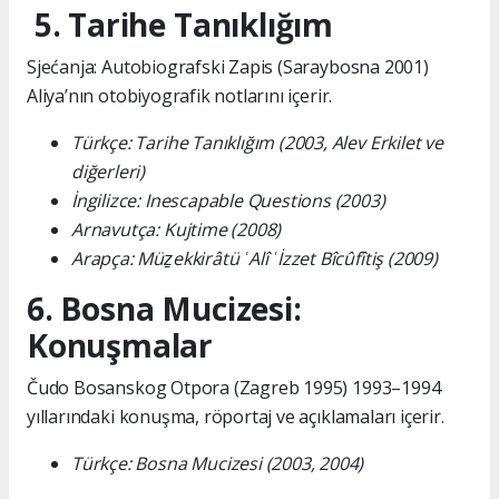
5. Tarihe Tanıklığım
Sjećanja: Autobiografski Zapis (Saraybosna 2001)
Aliya’nın otobiyografik notlarını içerir.
Türkçe: Tarihe Tanıklığım (2003, Alev Erkilet ve
diğerleri)
İngilizce: Inescapable Questions (2003)
Arnavutça: Kujtime (2008)
Arapça: Müẕekkirâtü ʿAlî ʿİzzet Bîcûfîtiş (2009)
6. Bosna Mucizesi:
Konuşmalar
Čudo Bosanskog Otpora (Zagreb 1995) 1993–1994
yıllarındaki konuşma, röportaj ve açıklamaları içerir.
Türkçe: Bosna Mucizesi (2003, 2004)