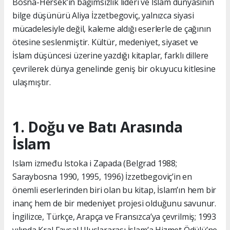
Bosna-Hersek’in bağımsızlık lideri ve İslam dünyasının
bilge düşünürü Aliya İzzetbegoviç, yalnızca siyasi
mücadelesiyle değil, kaleme aldığı eserlerle de çağının
ötesine seslenmiştir. Kültür, medeniyet, siyaset ve
İslam düşüncesi üzerine yazdığı kitaplar, farklı dillere
çevrilerek dünya genelinde geniş bir okuyucu kitlesine
ulaşmıştır.
1. Doğu ve Batı Arasında
İslam
Islam između Istoka i Zapada (Belgrad 1988;
Saraybosna 1990, 1995, 1996) İzzetbegoviç’in en
önemli eserlerinden biri olan bu kitap, İslam’ın hem bir
inanç hem de bir medeniyet projesi olduğunu savunur.
İngilizce, Türkçe, Arapça ve Fransızca’ya çevrilmiş; 1993