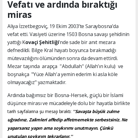
Vefatı ve ardında bıraktığı
miras
Aliya İzzetbegoviç, 19 Ekim 2003’te Saraybosna’da
vefat etti. Vasiyeti üzerine 1503 Bosna savaşı şehidinin
yattığı K
ovaçi Şehitliği
’nde sade bir anıt mezara
defnedildi. Bilge Kral hayatı boyunca bırakmadığı
mütevazılığını ölümünden sonra da devam ettirdi.
Mezar taşında arapça ''Abdullah'' (Allah’ın kulu) ve
boşnakça "Yüce Allah'a yemin ederim ki asla köle
olmayacağız" yazmaktadır.
Ardında bağımsız bir Bosna-Hersek, güçlü bir İslami
düşünce mirası ve mücadeleyle dolu bir hayatla birlikte
tarih sayfalarına şu mesajı bıraktı:
''Savaşta büyük zulme
uğradınız. Zalimleri affedip affetmemekte serbestsiniz. Ne
yaparsanız yapın ama soykırımı unutmayın. Çünkü
unutulan soykırım tekrarlanır.''