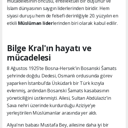
mücadelesinin öncüsü, entelektüel bir düşünür ve
İslam dünyasının saygın liderlerinden biridir. Hem
siyasi duruşu hem de felsefi derinliğiyle 20. yüzyılın en
etkili
Müslüman lider
lerinden biri olarak kabul edilir.
Bilge Kral'ın hayatı ve
mücadelesi
8 Ağustos 1925’te Bosna-Hersek’in Bosanski Šamats
şehrinde doğdu. Dedesi, Osmanlı ordusunda görev
yaparken İstanbul’da Üsküdarlı bir Türk kızıyla
evlenmiş, ardından Bosanski Šamats kasabasının
yöneticiliğini üstlenmişti. Ailesi, Sultan Abdülaziz’in
Sava nehri üzerinde kurdurduğu Aziziye’ye
yerleştirilen Müslümanlar arasında yer aldı.
Aliya’nın babası Mustafa Bey, ailesine daha iyi bir