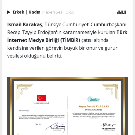
Erkek
|
Kadın
(Haberi Sesli Oku)
İsmail Karakaş
, Türkiye Cumhuriyeti Cumhurbaşkanı
Recep Tayyip Erdoğan'ın kararnamesiyle kurulan
Türk
İnternet Medya Birliği (TİMBİR)
çatısı altında
kendisine verilen görevin büyük bir onur ve gurur
vesilesi olduğunu belirtti.