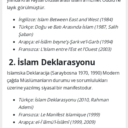
yılında Kral Faysal Uluslararası İslam’a Hizmet Ödülü’ne
layık görülmüştür.
İngilizce: Islam Between East and West (1984)
Türkçe: Doğu ve Batı Arasında İslam (1987, Salih
Şaban)
Arapça: el-İslâm beyne’ş-Şark ve’l-Garb (1994)
Fransızca: L’Islam entre l’Est et l’Ouest (2003)
2. İslam Deklarasyonu
Islamska Deklaracija (Saraybosna 1970, 1990) Modern
çağda Müslümanların durumu ve sorumlulukları
üzerine yazılmış siyasal bir manifestodur.
Türkçe: İslam Deklarasyonu (2010, Rahman
Ademi)
Fransızca: Le Manifest Islamique (1999)
Arapça: el-İʿlâmü’l-İslâmî (1999, 2009)