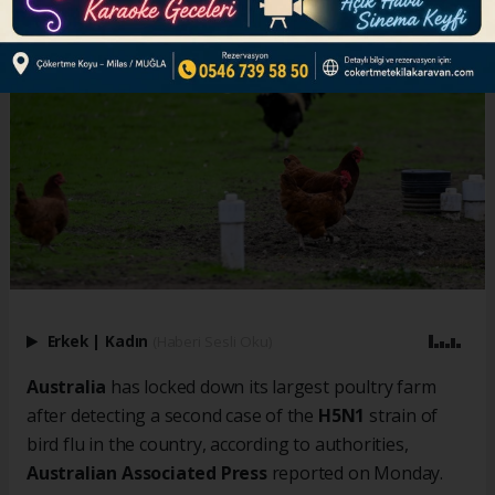
Erkek
|
Kadın
(Haberi Sesli Oku)
Australia
has locked down its largest poultry farm
after detecting a second case of the
H5N1
strain of
bird flu in the country, according to authorities,
Australian Associated Press
reported on Monday.