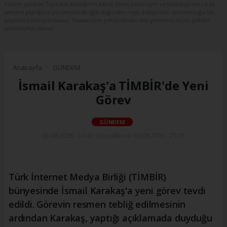
Yorum yazarak Topluluk Kuralları’nı kabul etmiş bulunuyor ve turkishpress.co.uk
sitesine yaptığınız yorumunuzla ilgili doğrudan veya dolaylı tüm sorumluluğu tek
başınıza üstleniyorsunuz. Yazılan tüm yorumlardan site yönetimi hiçbir şekilde
sorumlu tutulamaz.
Anasayfa
GÜNDEM
İsmail Karakaş'a TİMBİR'de Yeni
Görev
GÜNDEM
03.08.2026 - 19:48, Güncelleme: 03.08.2026 - 21:15
Türk İnternet Medya Birliği (TİMBİR)
bünyesinde İsmail Karakaş'a yeni görev tevdi
edildi. Görevin resmen tebliğ edilmesinin
ardından Karakaş, yaptığı açıklamada duyduğu