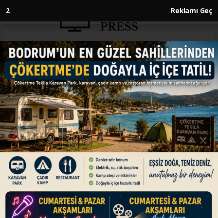
1
Reklamı Geç
Anasayfa
ENGLISH
Australia’s largest poultry farm
closed after 2nd deadly case of
H5 bird flu detected
ENGLISH
22.06.2026 - 12:42, Güncelleme: 22.06.2026 - 12:43
2nd bird found sick on remote beach in Western
Australia's south coast
ABONE OL