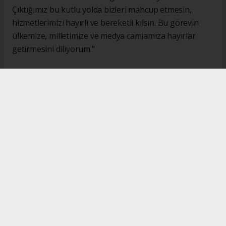
Çıktığımız bu kutlu yolda bizleri mahcup etmesin,
hizmetlerimizi hayırlı ve bereketli kılsın. Bu görevin
ülkemize, milletimize ve medya camiamıza hayırlar
getirmesini diliyorum."
#İsmail Karakaş
#TİMBİR
Okuyucu Yorumları
(0)
Gönder
Yorum yazarak Topluluk Kuralları’nı kabul etmiş bulunuyor ve turkishpress.co.uk
sitesine yaptığınız yorumunuzla ilgili doğrudan veya dolaylı tüm sorumluluğu tek