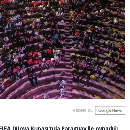
ABONE OL
6 FIFA Dünya Kupası'nda Paraguay ile oynadığı