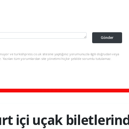
Gönder
nuyor ve turkishpress.co.uk sitesine yaptığınız yorumunuzla ilgili doğrudan veya
z. Yazılan tüm yorumlardan site yönetimi hiçbir şekilde sorumlu tutulamaz.
rt içi uçak biletleri