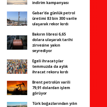
indirim kampanyası
Gabar'da günlük petrol
üretimi 83 bin 300 varile
ulaşarak rekor kırdı
Bakırın libresi 6,65
dolara ulaşarak tarihi
zirvesine yakın
seyrediyor
Egeli ihracatçılar
temmuzda da aylık
ihracat rekoru kırdı
Brent petrolün varili
79,91 dolardan işlem
görüyor
Türk boğazlarından yılın