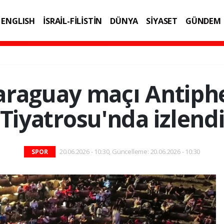
ENGLISH
İSRAİL-FİLİSTİN
DÜNYA
SİYASET
GÜNDEM
IK
TEKNOLOJİ
araguay maçı Antiphe
Tiyatrosu'nda izlend
20.06.2026 - 10:30, Güncelleme: 20.06.2026 - 10:30
SPOR