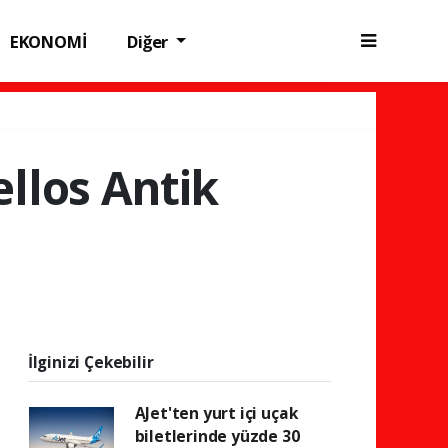
EKONOMİ
Diğer
llos Antik
i
İlginizi Çekebilir
AJet'ten yurt içi uçak
biletlerinde yüzde 30