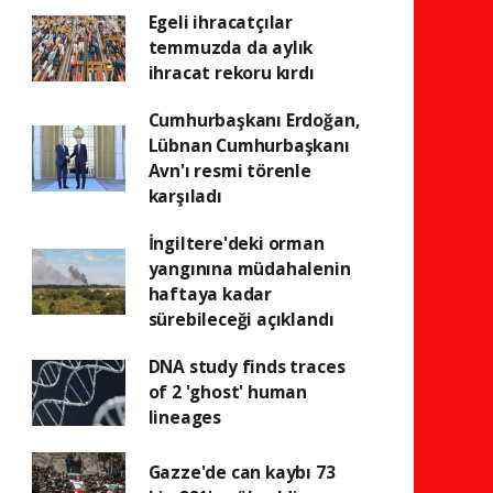
Egeli ihracatçılar
temmuzda da aylık
ihracat rekoru kırdı
Cumhurbaşkanı Erdoğan,
Lübnan Cumhurbaşkanı
Avn'ı resmi törenle
karşıladı
İngiltere'deki orman
yangınına müdahalenin
haftaya kadar
sürebileceği açıklandı
DNA study finds traces
of 2 'ghost' human
lineages
Gazze'de can kaybı 73