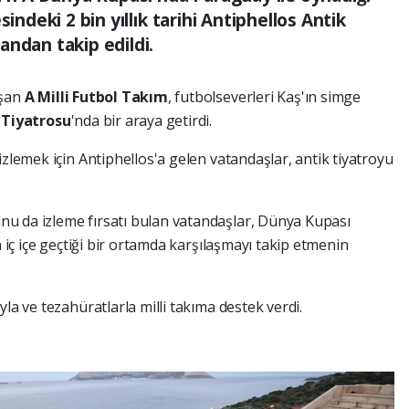
indeki 2 bin yıllık tarihi Antiphellos Antik
andan takip edildi.
aşan
A Milli Futbol Takım
, futbolseverleri Kaş'ın simge
 Tiyatrosu
'nda bir araya getirdi.
izlemek için Antiphellos'a gelen vatandaşlar, antik tiyatroyu
u da izleme fırsatı bulan vatandaşlar, Dünya Kupası
n iç içe geçtiği bir ortamda karşılaşmayı takip etmenin
la ve tezahüratlarla milli takıma destek verdi.