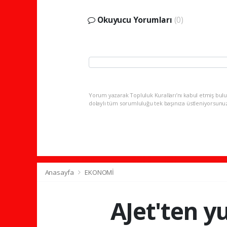
Okuyucu Yorumları
(0)
Yorum yazarak Topluluk Kuralları’nı kabul etmiş bulu
dolaylı tüm sorumluluğu tek başınıza üstleniyorsunu
Anasayfa
EKONOMİ
AJet'ten yu