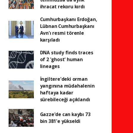
ihracat rekoru kırdı
Cumhurbaşkanı Erdoğan,
Lübnan Cumhurbaşkanı
Avn'ı resmi törenle
karşıladı
DNA study finds traces
of 2 'ghost' human
lineages
İngiltere'deki orman
yangınına müdahalenin
haftaya kadar
sürebileceği açıklandı
Gazze'de can kaybı 73
bin 381'e yükseldi