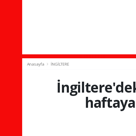
Anasayfa
İNGİLTERE
İngiltere'd
haftaya