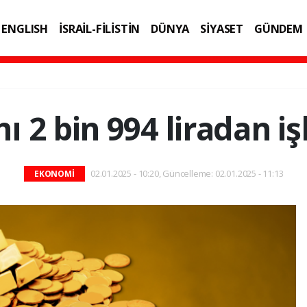
ENGLISH
İSRAİL-FİLİSTİN
DÜNYA
SİYASET
GÜNDEM
IK
TEKNOLOJİ
ı 2 bin 994 liradan 
02.01.2025 - 10:20, Güncelleme: 02.01.2025 - 11:13
EKONOMİ