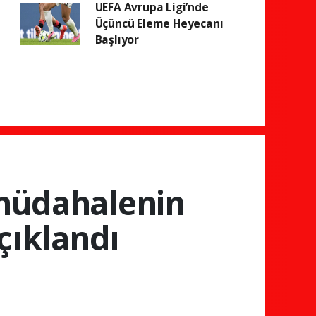
UEFA Avrupa Ligi’nde
Üçüncü Eleme Heyecanı
Başlıyor
 müdahalenin
çıklandı