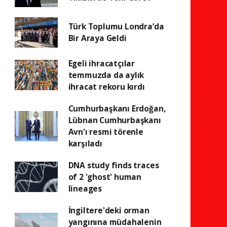
Türk Toplumu Londra’da
Bir Araya Geldi
Egeli ihracatçılar
temmuzda da aylık
ihracat rekoru kırdı
Cumhurbaşkanı Erdoğan,
Lübnan Cumhurbaşkanı
Avn'ı resmi törenle
karşıladı
DNA study finds traces
of 2 'ghost' human
lineages
İngiltere'deki orman
yangınına müdahalenin