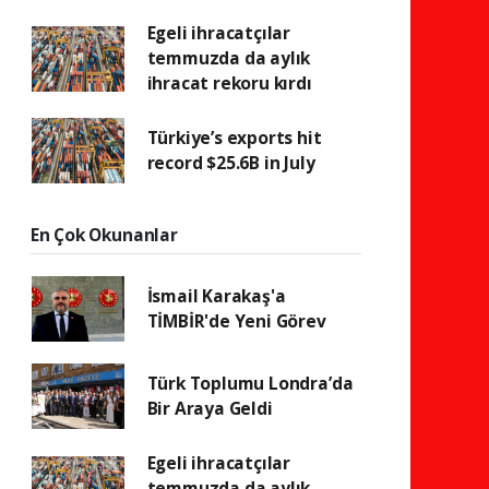
Egeli ihracatçılar
temmuzda da aylık
ihracat rekoru kırdı
Türkiye’s exports hit
record $25.6B in July
En Çok Okunanlar
İsmail Karakaş'a
TİMBİR'de Yeni Görev
Türk Toplumu Londra’da
Bir Araya Geldi
Egeli ihracatçılar
temmuzda da aylık