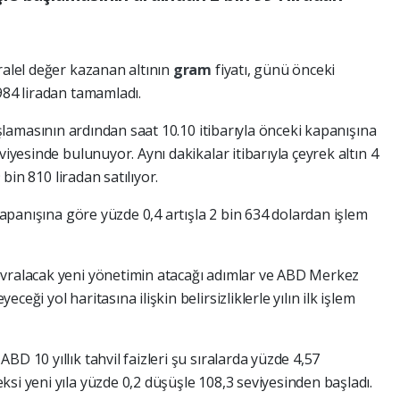
ralel değer kazanan altının
gram
fiyatı, günü önceki
984 liradan tamamladı.
 başlamasının ardından saat 10.10 itibarıyla önceki kapanışına
viyesinde bulunuyor. Aynı dakikalar itibarıyla çeyrek altın 4
bin 810 liradan satılıyor.
 kapanışına göre yüzde 0,4 artışla 2 bin 634 dolardan işlem
evralacak yeni yönetimin atacağı adımlar ve ABD Merkez
eği yol haritasına ilişkin belirsizliklerle yılın ilk işlem
D 10 yıllık tahvil faizleri şu sıralarda yüzde 4,57
si yeni yıla yüzde 0,2 düşüşle 108,3 seviyesinden başladı.