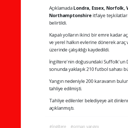
Açıklamada
Londra, Essex, Norfolk, 
Northamptonshire
itfaiye teşkilatl
belirtildi.
Kapalı yolların ikinci bir emre kadar a
ve yerel halkın evlerine dönerek araç 
üzerinde çalışıldığı kaydedildi.
İngiltere'nin doğusundaki Suffolk'un
sonunda yaklaşık 210 futbol sahası büy
Yangın nedeniyle 200 karavanın bulund
tahliye edilmişti.
Tahliye edilenler belediyeye ait dinlen
açıklanmıştı.
#İngiltere
#orman yangını