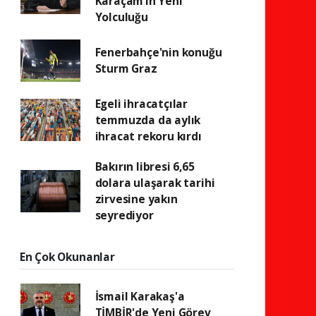
Karaçam’ın Yeni
Yolculuğu
Fenerbahçe'nin konuğu
Sturm Graz
Egeli ihracatçılar
temmuzda da aylık
ihracat rekoru kırdı
Bakırın libresi 6,65
dolara ulaşarak tarihi
zirvesine yakın
seyrediyor
En Çok Okunanlar
İsmail Karakaş'a
TİMBİR'de Yeni Görev