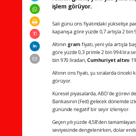
işlem görüyor.
Salı günü ons fiyatındaki yükselişe pa
kapanışa göre yüzde 0,7 artışla 2 bin 
Altının
gram
fiyatı, yeni yıla artışla
göre yüzde 0,3 primle 2 bin 994 lira se
bin 970 liradan,
Cumhuriyet altını
19 
Altının ons fiyatı, şu sıralarda önceki
görüyor.
Küresel piyasalarda, ABD'de görevi d
Bankasının (Fed) gelecek dönemde izleyec
gününde negatif bir seyir izleniyor.
Geçen yılı yüzde 4,58'den tamamlayan AB
seviyesinde dengelenirken, dolar endek