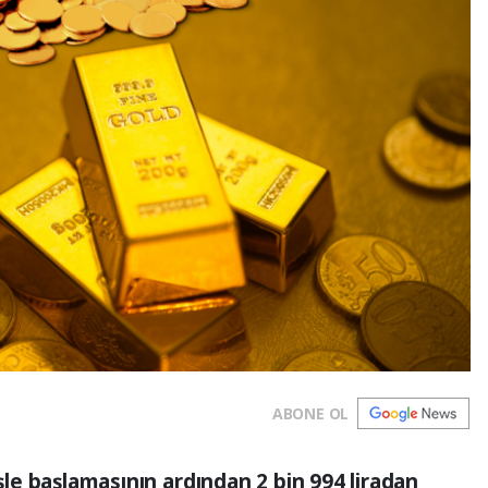
ABONE OL
işle başlamasının ardından 2 bin 994 liradan