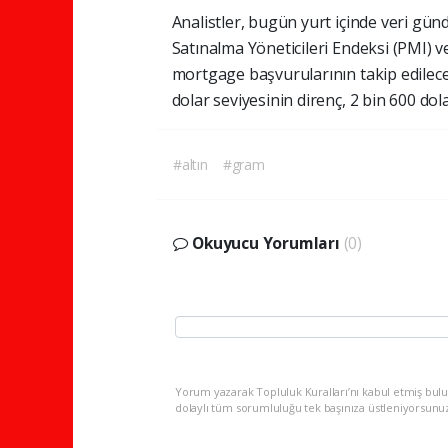
Analistler, bugün yurt içinde veri gün
Satınalma Yöneticileri Endeksi (PMI) ve
mortgage başvurularının takip edileceğ
dolar seviyesinin direnç, 2 bin 600 do
#altın
#gram
Okuyucu Yorumları
(0)
Yorum yazarak Topluluk Kuralları’nı kabul etmiş bulu
dolaylı tüm sorumluluğu tek başınıza üstleniyorsunu