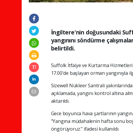
İngiltere'nin doğusundaki Su
yangınını söndürme çalışmala
belirtildi.
Suffolk İtfaiye ve Kurtarma Hizmetler
17.00'de başlayan orman yangınıyla ilgi
Sizewell Nükleer Santrali yakınlarındak
açıklamada, yangını kontrol altına al
aktarıldı.
Gece boyunca hava şartlarının yangına
"Yangına müdahalenin hafta sonu bo
öngörüyoruz." ifadesi kullanıldı.