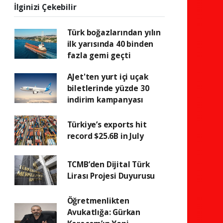
İlginizi Çekebilir
Türk boğazlarından yılın
ilk yarısında 40 binden
fazla gemi geçti
AJet'ten yurt içi uçak
biletlerinde yüzde 30
indirim kampanyası
Türkiye’s exports hit
record $25.6B in July
TCMB’den Dijital Türk
Lirası Projesi Duyurusu
Öğretmenlikten
Avukatlığa: Gürkan