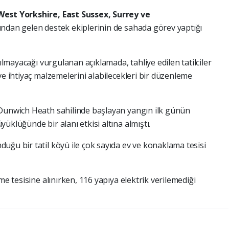
West Yorkshire, East Sussex, Surrey ve
arından gelen destek ekiplerinin de sahada görev yaptığı
çılmayacağı vurgulanan açıklamada, tahliye edilen tatilciler
ve ihtiyaç malzemelerini alabilecekleri bir düzenleme
 Dunwich Heath sahilinde başlayan yangın ilk günün
üklüğünde bir alanı etkisi altına almıştı.
uğu bir tatil köyü ile çok sayıda ev ve konaklama tesisi
me tesisine alınırken, 116 yapıya elektrik verilemediği