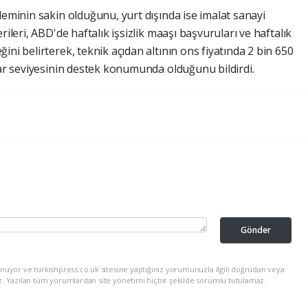
deminin sakin olduğunu, yurt dışında ise imalat sanayi
rileri, ABD'de haftalık işsizlik maaşı başvuruları ve haftalık
ini belirterek, teknik açıdan altının ons fiyatında 2 bin 650
lar seviyesinin destek konumunda olduğunu bildirdi.
Gönder
nuyor ve turkishpress.co.uk sitesine yaptığınız yorumunuzla ilgili doğrudan veya
z. Yazılan tüm yorumlardan site yönetimi hiçbir şekilde sorumlu tutulamaz.